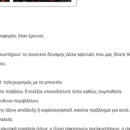
ροφορίες όταν έρευνα;
υστήρων: το sourceor δύναμης άλλα specials που μας δίνετε θα
ου;
: τηλεχειρισμός με τα μπουτόν
 το πηδάλιο. Επιλέξτε οποιοδήποτε τύπο καθώς συμπαθείτε.
κίνδυνο περιβάλλον;
ν όξινη απόδειξη ή explosionproof, κανένα πρόβλημα για αυτό.
αλεία;
υψωτικά εργαλεία όπως η ζώνη σφεντονών ανελκυστήρων, ο σφ