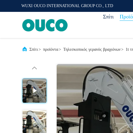
WUXI OUCO INTERNATIONAL GROUP CO., LTD
Σπίτι
Προϊό
Σπίτι
>
προϊόντα
>
Τηλεσκοπικός γερανός βραχιόνων
>
1t 