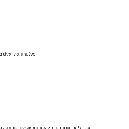
 είναι εκτιμημένο.
ιγκτήρας ανελκυστήρων, η αρπαγή, κ.λπ. ως