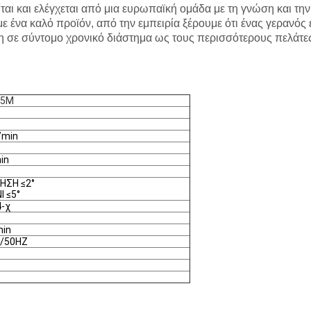
ι και ελέγχεται από μια ευρωπαϊκή ομάδα με τη γνώση και την ε
ένα καλό προϊόν, από την εμπειρία ξέρουμε ότι ένας γερανός ε
έση σε σύντομο χρονικό διάστημα ως τους περισσότερους πελάτ
@5M
/min
in
ΗΣΗ ≤2°
 ≤5°
4-χ
min
/50HZ