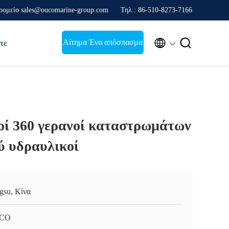
ρομείο sales@oucomarine-group.com
Τηλ.: 86-510-8273-7166


Αίτημα Ένα απόσπασμα
τε
κοί 360 γερανοί καταστρωμάτων
ύ υδραυλικοί
ngsu, Κίνα
CO