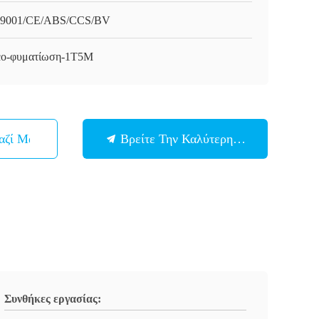
9001/CE/ABS/CCS/BV
o-φυματίωση-1T5M
αζί Μας
Βρείτε Την Καλύτερη Τιμή
Συνθήκες εργασίας: