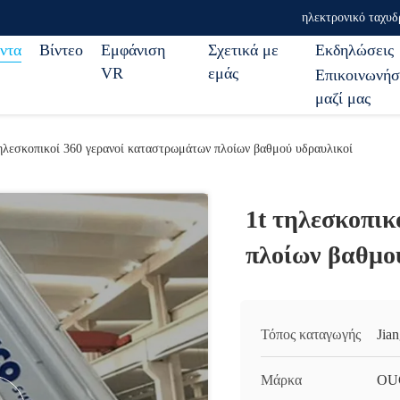
ηλεκτρονικό ταχυδ
ντα
Βίντεο
Εμφάνιση
Σχετικά με
Εκδηλώσεις
VR
εμάς
Επικοινωνήσ
μαζί μας
τηλεσκοπικοί 360 γερανοί καταστρωμάτων πλοίων βαθμού υδραυλικοί
1t τηλεσκοπι
πλοίων βαθμο
Τόπος καταγωγής
Jia
Μάρκα
OU