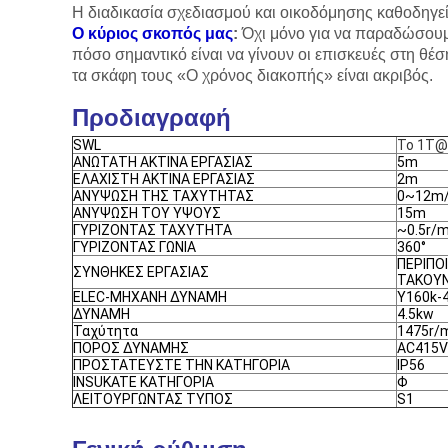
Η διαδικασία σχεδιασμού και οικοδόμησης καθοδηγείτα
Ο κύριος σκοπός μας
:
Όχι μόνο για να παραδώσουμε 
πόσο σημαντικό είναι να γίνουν οι επισκευές στη θ
τα σκάφη τους «Ο χρόνος διακοπής» είναι ακριβός.
Προδιαγραφή
SWL
Το 1T
ΑΝΩΤΑΤΗ ΑΚΤΙΝΑ ΕΡΓΑΣΙΑΣ
5m
ΕΛΑΧΙΣΤΗ ΑΚΤΙΝΑ ΕΡΓΑΣΙΑΣ
2m
ΑΝΥΨΩΣΗ ΤΗΣ ΤΑΧΥΤΗΤΑΣ
0~12m
ΑΝΥΨΩΣΗ ΤΟΥ ΥΨΟΥΣ
15m
ΓΥΡΙΖΟΝΤΑΣ ΤΑΧΥΤΗΤΑ
~0.5r/m
ΓΥΡΙΖΟΝΤΑΣ ΓΩΝΙΑ
360°
ΠΕΡΙΠΟΙ
ΣΥΝΘΗΚΕΣ ΕΡΓΑΣΙΑΣ
ΤΑΚΟΥΝΙ
ELEC-ΜΗΧΑΝΗ ΔΥΝΑΜΗ
Y160k-
ΔΥΝΑΜΗ
4.5kw
Ταχύτητα
1475r/
ΠΟΡΟΣ ΔΥΝΑΜΗΣ
AC415V
ΠΡΟΣΤΑΤΕΥΣΤΕ ΤΗΝ ΚΑΤΗΓΟΡΙΑ
IP56
INSUKATE ΚΑΤΗΓΟΡΙΑ
Φ
ΛΕΙΤΟΥΡΓΩΝΤΑΣ ΤΥΠΟΣ
S1