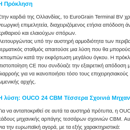
Η Πρόκληση
Στην καρδιά της Ολλανδίας, το EuroGrain Terminal BV χρ
γεωργική επιμελητεία, διαχειριζόμενος ετήσια απόδοση 
κριθαριού και ελαιούχων σπόρων.
Λειτουργώντας υπό την αυστηρή αρμοδιότητα των περιβ
τερματικός σταθμός απαιτούσε μια λύση που θα μπορούσ
εκπομπών κατά την εκφόρτωση μεγάλου όγκου. Η πρόκλη
πιστοποίηση CE που συνδύαζε την εξαιρετική απόδοση 
διαρροής για να ικανοποιήσει τόσο τους επιχειρησιακούς
λιμενικής αρχής.
Η λύση: OUCO 24 CBM Τέσσερα Σχοινιά Μηχαν
Για να ανταποκριθεί σε αυτά τα αυστηρά πρότυπα, η OU
κάδους μηχανικής αρπάγης τεσσάρων σχοινιών CBM. Αυτέ
για την ευρωπαϊκή αγορά, με τα εξής χαρακτηριστικά: