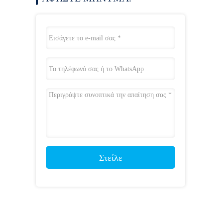
Στείλε