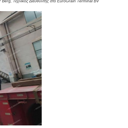
 Berg, Τεχνικός Διευθυντής στο EuroGrain Terminal BV