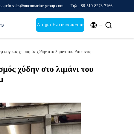
ρομείο sales@oucomarine-group.com
Τηλ.: 86-510-8273-7166


Αίτημα Ένα απόσπασμα
τε
γικός χειρισμός χύδην στο λιμάνι του Ρότερνταμ
μός χύδην στο λιμάνι του
μ