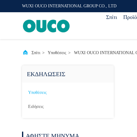
WUXI OUCO INTERNATIONAL GROUP CO., LTD
Σπίτι
Προϊό
Σπίτι
>
Υποθέσεις
>
WUXI OUCO INTERNATIONAL GROUP 
ΕΚΔΗΛΏΣΕΙΣ
Υποθέσεις
Ειδήσεις
ΑΦΉΣΤΕ ΜΉΝΥΜΑ.