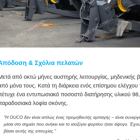
Απόδοση & Σχόλια πελατών
Μετά από οκτώ μήνες αυστηρής λειτουργίας, μηδενικής 
από μόνα τους. Κατά τη διάρκεια ενός επίσημου ελέγχο
πέτυχε ένα εντυπωσιακό ποσοστό διατήρησης υλικού 98,
παραδοσιακά λοφία σκόνης.
"Η OUCO δεν είναι απλώς ένας προμηθευτής αρπαγής – είναι συνεργ
μέσα στο σημείο που ανήκει και το ισοζύγιο φορτίου ήταν άψογο. Έχο
βάσει αυτής της επιτυχίας."