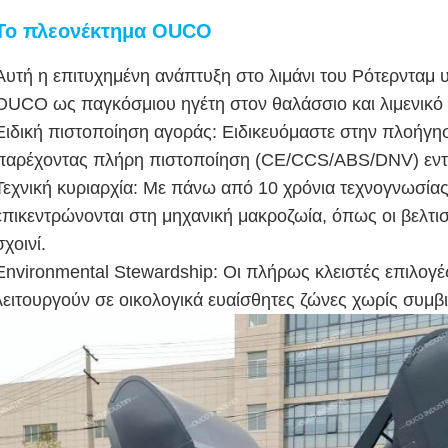
Το πλεονέκτημα OUCO
Αυτή η επιτυχημένη ανάπτυξη στο λιμάνι του Ρότερνταμ 
OUCO ως παγκόσμιου ηγέτη στον θαλάσσιο και λιμενικό 
Ειδική πιστοποίηση αγοράς: Ειδικευόμαστε στην πλοήγησ
παρέχοντας πλήρη πιστοποίηση (CE/CCS/ABS/DNV) εντ
Τεχνική κυριαρχία: Με πάνω από 10 χρόνια τεχνογνωσίας
επικεντρώνονται στη μηχανική μακροζωία, όπως οι βελτι
σχοινί.
Environmental Stewardship: Οι πλήρως κλειστές επιλογέ
λειτουργούν σε οικολογικά ευαίσθητες ζώνες χωρίς συμβ