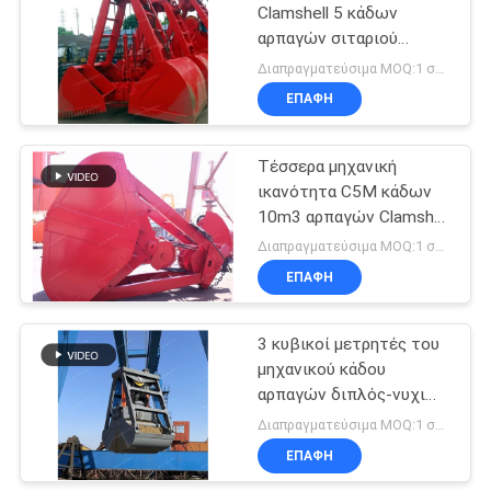
Clamshell 5 κάδων
αρπαγών σιταριού
20
κυβικός μετρητής
Διαπραγματεύσιμα MOQ:1 σύνολο
Παράκτιος γερανός
ΕΠΑΦΉ
βάθρων
Τέσσερα μηχανική
ικανότητα C5M κάδων
10m3 αρπαγών Clamshell
σχοινιών
Διαπραγματεύσιμα MOQ:1 σύνολο
ΕΠΑΦΉ
33
Γερανοί
3 κυβικοί μετρητές του
μηχανικού κάδου
καταστρωμάτων
αρπαγών διπλός-νυχιών
πλοίων
αρπαγής άμμου
Διαπραγματεύσιμα MOQ:1 σύνολο
ΕΠΑΦΉ