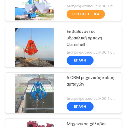
US
Διαπραγματεύσιμα MOQ:1 σύνολο
ΕΡΏΤΗΣΗ ΤΏΡΑ
57
SITEMAP
Ασύρματη αρπαγή
Εκβαθύνοντας
υδραυλική αρπαγή
τηλεχειρισμού
ΠΟΛΙΤΙΚΉ
Clamshell
ΑΠΟΡΡΉΤΟΥ
Διαπραγματεύσιμα MOQ:1 σύνολο
ΕΠΑΦΉ
6 CBM μηχανικός κάδος
123
αρπαγών
Θαλάσσιοι γερανοί
Διαπραγματεύσιμα MOQ:1 σύνολο
ΕΠΑΦΉ
Μηχανικός χάλυβας