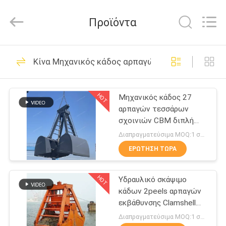
OUCO
INTERNATIONAL
GROUP
Προϊόντα
CO.,
LTD.
All
Rights
ΣΠΊΤΙ
Reserved.
38
Κίνα Μηχανικός κάδος αρπαγών
Κάδος αρπαγών
ΠΡΟΪΌΝΤΑ
γερανών
HOT
Μηχανικός κάδος 27
αρπαγών τεσσάρων
ΒΊΝΤΕΟ
σχοινιών CBM διπλή
αρπαγή Clamshell νυχιών
Διαπραγματεύσιμα MOQ:1 σύνολο
ΕΜΦΆΝΙΣΗ
ΕΡΏΤΗΣΗ ΤΏΡΑ
49
VR
Μηχανικός κάδος
HOT
Υδραυλικό σκάψιμο
κάδων 2peels αρπαγών
ΣΧΕΤΙΚΆ
αρπαγών
εκβάθυνσης Clamshell
ΜΕ
μηχανικό
Διαπραγματεύσιμα MOQ:1 σύνολο