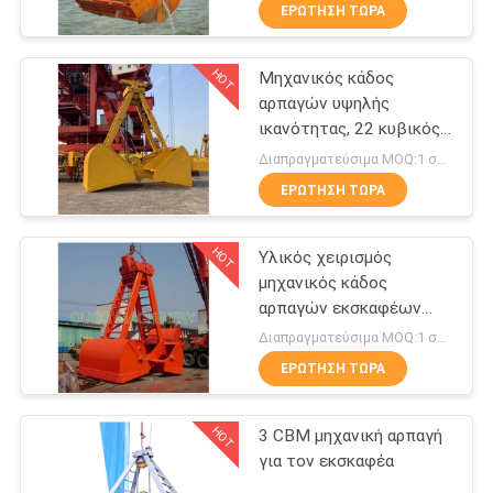
ΕΜΆΣ
ΕΡΏΤΗΣΗ ΤΏΡΑ
HOT
Μηχανικός κάδος
ΕΠΙΣΚΈΨΕΙΣ
19
αρπαγών υψηλής
ΣΤΟ
ικανότητας, 22 κυβικός
Κάδος αρπαγών
ΕΡΓΟΣΤΆΣΙΟ
μετρητής τέσσερις
Διαπραγματεύσιμα MOQ:1 σύνολο
Clamshell
αρπαγή σχοινιών
ΕΡΏΤΗΣΗ ΤΏΡΑ
ΈΛΕΓΧΟΣ
HOT
Υλικός χειρισμός
ΠΟΙΌΤΗΤΑΣ
μηχανικός κάδος
αρπαγών εκσκαφέων
30
ΕΙΔΉΣΕΙΣ
Clamshell 2 σχοινιών
Διαπραγματεύσιμα MOQ:1 σύνολο
Υδραυλικός κάδος
ΕΡΏΤΗΣΗ ΤΏΡΑ
ΥΠΟΘΈΣΕΙΣ
αρπαγών
HOT
3 CBM μηχανική αρπαγή
για τον εκσκαφέα
CONTACT