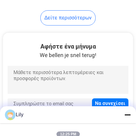
76
Δείτε περισσότερων
Τηλεσκοπικός
γερανός βραχιόνων
Αφήστε ένα μήνυμα
We bellen je snel terug!
16
Τοποθετημένος
φορτηγό γερανός
Lily
12:25 PM