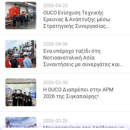
US
2026-04-23
OUCO Ενίσχυση Τεχνικής
Έρευνας & Ανάπτυξης μέσω
SITEMAP
Στρατηγικής Συνεργασίας
Εφοδιαστικής Αλυσίδας
ΠΟΛΙΤΙΚΉ
2026-04-06
Ένα υπέροχο ταξίδι στη
ΑΠΟΡΡΉΤΟΥ
Νοτιοανατολική Ασία:
Συναντήσεις με συνεργάτες και
επόμενος προορισμός η Ελλάδα!
2026-03-30
Η OUCO Διαπρέπει στην APM
2026 της Σιγκαπούρης!
2026-03-26
Μεγιστοποίηση της Απόδοσης με