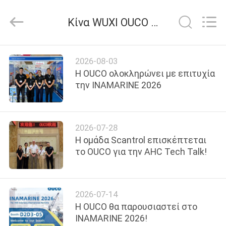
OUCO
INTERNATIONAL
GROUP
Κίνα WUXI OUCO INTERNATIONAL GROUP CO., LTD εταιρικά νέα
CO.,
LTD.
All
Rights
ΣΠΊΤΙ
Reserved.
2026-08-03
Η OUCO ολοκληρώνει με επιτυχία
ΠΡΟΪΌΝΤΑ
την INAMARINE 2026
ΒΊΝΤΕΟ
2026-07-28
Η ομάδα Scantrol επισκέπτεται
ΕΜΦΆΝΙΣΗ
το OUCO για την AHC Tech Talk!
VR
2026-07-14
ΣΧΕΤΙΚΆ
Η OUCO θα παρουσιαστεί στο
ΜΕ
INAMARINE 2026!