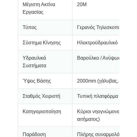
Μέγιστη Ακτίνα
20M
Εργασίας
Τύπος
Γερανός Τηλεσκοπικής Μπ
Σύστημα Κίνησης
Ηλεκτροϋδραυλικό
Υδραυλικά
Βαρούλκο / Ανύψωση / Τηλ
Συστήματα
Ύψος Βάσης
2000mm (χάλυβας, τοποθετ
Σταθμός Χειριστή
Τυπική πλατφόρμα + προσ
Κατηγοριοποίηση
Κύριοι νηογνώμονες (πιστο
αιτήματος)
Παράδοση
Πλήρης συναρμολόγηση, έτο