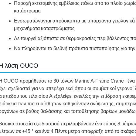
Παροχή εκτεταμένης εμβέλειας πάνω από το πλοίο χωρί
κατάστρωμα
Ενσωματώνονται απρόσκοπτα με υπάρχοντα γεωλογικά 
μηχανήματα καταστρώματος
Λειτουργεί αξιόπιστα σε θερμοκρασίες περιβάλλοντος π
Να πληρούνται τα διεθνή πρότυπα πιστοποίησης για την 
Η λύση OUCO
Η OUCO προμήθευσε το 30 τόνων Marine A-Frame Crane ∙ ένα 
έχει σχεδιαστεί για να υπερέχει εκεί όπου οι συμβατικοί γερανο
επιπέδου του πλαισίου Α εξαλείφει εντελώς την επίδραση εκκρεμ
διάρκεια των πιο ευαίσθητων καθηκόντων ανύψωσης, συμπεριλ
οργάνων σε βάθος θαλάσσης και τοποθέτησης βαρέων μονάδω
Βασικά στοιχεία σχεδιασμού περιλαμβάνουν ένα εύρος 8 μέτρω
μέτρων σε +45 ° και ένα 4.Πέντε μέτρα απόφραξη από το σκάφο