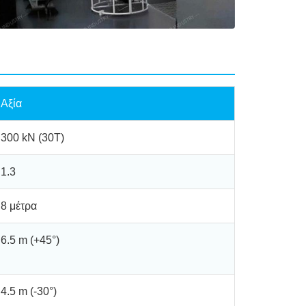
Αξία
300 kN (30T)
1.3
8 μέτρα
6.5 m (+45°)
4.5 m (-30°)