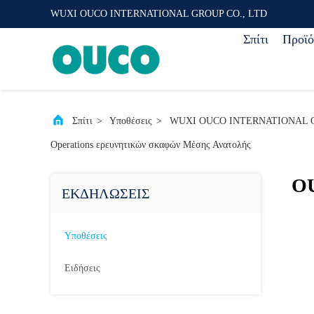
WUXI OUCO INTERNATIONAL GROUP CO., LTD
Σπίτι
Προϊό
Σπίτι
>
Υποθέσεις
>
WUXI OUCO INTERNATIONAL GROUP 
Operations ερευνητικών σκαφών Μέσης Ανατολής
OU
ΕΚΔΗΛΏΣΕΙΣ
Υποθέσεις
Ειδήσεις