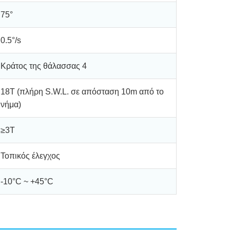
75°
0.5°/s
Κράτος της θάλασσας 4
18T (πλήρη S.W.L. σε απόσταση 10m από το
νήμα)
≥3T
Τοπικός έλεγχος
-10°C ~ +45°C