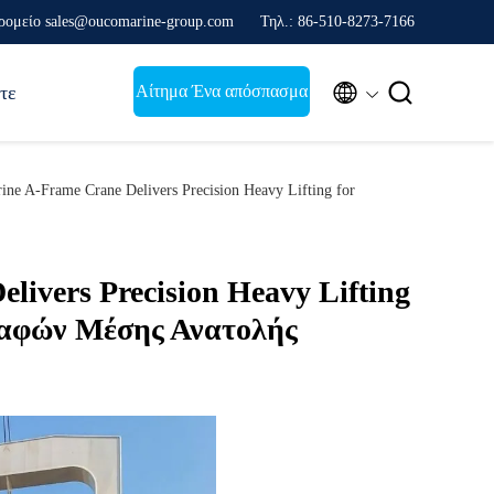
ρομείο sales@oucomarine-group.com
Τηλ.: 86-510-8273-7166


Αίτημα Ένα απόσπασμα
τε
-Frame Crane Delivers Precision Heavy Lifting for
ivers Precision Heavy Lifting
καφών Μέσης Ανατολής