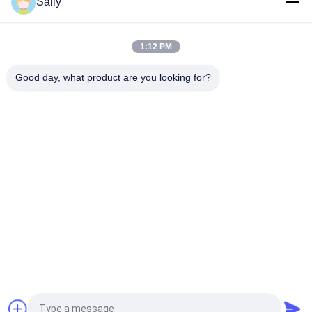
Sally
Σιγκαπούρης
κορυφή
1:12 PM
Good day, what product are you looking for?
Λαϊκή κατηγορία
Όλα
Κάδος Αρπαγών 
Μηχανικός Κάδος 
Γερανών
Αρπαγών
Κάδος Αρπαγών 
Υδραυλικός Κάδος 
Clamshell
Αρπαγών
Ασύρματη Αρπαγή 
Θαλάσσιοι Γερανοί
Τηλεχειρισμού
Παράκτιος Γερανός 
Γερανοί 
Βάθρων
Καταστρωμάτων 
Πλοίων