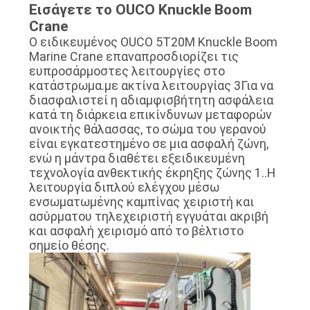
Εισάγετε το OUCO Knuckle Boom
Crane
Ο ειδικευμένος OUCO 5T20M Knuckle Boom
Marine Crane επαναπροσδιορίζει τις
ευπροσάρμοστες λειτουργίες στο
κατάστρωμα.με ακτίνα λειτουργίας 3Για να
διασφαλιστεί η αδιαμφισβήτητη ασφάλεια
κατά τη διάρκεια επικίνδυνων μεταφορών
ανοικτής θάλασσας, το σώμα του γερανού
είναι εγκατεστημένο σε μια ασφαλή ζώνη,
ενώ η μάντρα διαθέτει εξειδικευμένη
τεχνολογία ανθεκτικής έκρηξης ζώνης 1..Η
λειτουργία διπλού ελέγχου μέσω
ενσωματωμένης καμπίνας χειριστή και
ασύρματου τηλεχειριστή εγγυάται ακριβή
και ασφαλή χειρισμό από το βέλτιστο
σημείο θέσης.