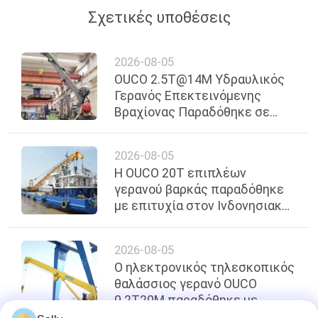
Σχετικές υποθέσεις
2026-08-05
OUCO 2.5T@14M Υδραυλικός
Γερανός Επεκτεινόμενης
Βραχίονας Παραδόθηκε σε
Πελάτη στη Σιγκαπούρη για
Υπεράκτιες Εργασίες
2026-08-05
Η OUCO 20T επιπλέων
γερανού βαρκάς παραδόθηκε
με επιτυχία στον Ινδονησιακό
πελάτη για λειτουργίες
φορτώσεως στην ανοικτή
2026-08-05
θάλασσα
Ο ηλεκτρονικός τηλεσκοπικός
θαλάσσιος γερανό OUCO
0.2T20M παραδόθηκε με
επιτυχία στον πελάτη της