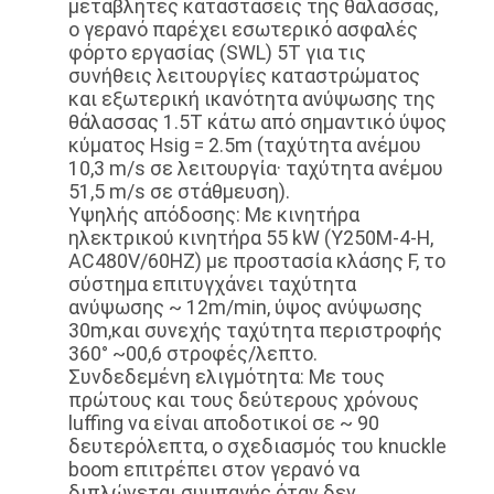
μεταβλητές καταστάσεις της θάλασσας,
ο γερανό παρέχει εσωτερικό ασφαλές
φόρτο εργασίας (SWL) 5T για τις
συνήθεις λειτουργίες καταστρώματος
και εξωτερική ικανότητα ανύψωσης της
θάλασσας 1.5T κάτω από σημαντικό ύψος
κύματος Hsig = 2.5m (ταχύτητα ανέμου
10,3 m/s σε λειτουργία· ταχύτητα ανέμου
51,5 m/s σε στάθμευση).
Υψηλής απόδοσης: Με κινητήρα
ηλεκτρικού κινητήρα 55 kW (Y250M-4-H,
AC480V/60HZ) με προστασία κλάσης F, το
σύστημα επιτυγχάνει ταχύτητα
ανύψωσης ~ 12m/min, ύψος ανύψωσης
30m,και συνεχής ταχύτητα περιστροφής
360° ~00,6 στροφές/λεπτο.
Συνδεδεμένη ελιγμότητα: Με τους
πρώτους και τους δεύτερους χρόνους
luffing να είναι αποδοτικοί σε ~ 90
δευτερόλεπτα, ο σχεδιασμός του knuckle
boom επιτρέπει στον γερανό να
διπλώνεται συμπαγής όταν δεν