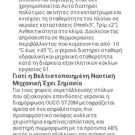
χρησιμοποιείται.Αυτό διατηρεί
πολύτιμες ακινήτες στο κατάστρωμα και
ενισχύει τη σταθερότητα του πλοίου σε
ακραίες καταστάσεις (Heel≤5°, Τρίμ ≤2°).
Ανθεκτικότητα στο κλίμα: Δουλεύοντας
απρόσκοπτα σε θερμοκρασίες
περιβάλλοντος που κυμαίνονται από -10
°C έως +45 °C, ο γερανό διατηρεί σταθερή
υδραυλική και μηχανική σταθερότητα
κατά τη διάρκεια εξαντλητικών κύκλων
εργασίας S1.
Γιατί η Βελτιστοποιημένη Ναυτική
Μηχανική Έχει Σημασία
Για τους φορείς εκμετάλλευσης στόλων
που αξιολογούν επενδύσεις γερανού, η
διαμόρφωση OUCO 5T20M μεταφράζεται
άμεσα σε ένα ασφαλέστερο, πιο
προσαρμοστικό σκάφος.ευέλικτα
χειριστήρια καμπίνας/απόσταση, και
αυστηρή συμμόρφωση με τα πρότυπα ABS,
αυτός ο γερανό εξαλείφει την ανάγκη για