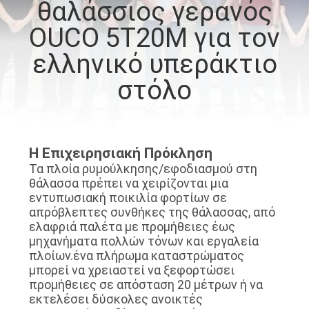
θαλάσσιος γερανός
ΕΜΆΣ
OUCO 5T20M για τον
ΕΠΙΣΚΈΨΕΙΣ
ελληνικό υπεράκτιο
ΣΤΟ
στόλο
ΕΡΓΟΣΤΆΣΙΟ
ΈΛΕΓΧΟΣ
Η Επιχειρησιακή Πρόκληση
ΠΟΙΌΤΗΤΑΣ
Τα πλοία ρυμούλκησης/εφοδιασμού στη
θάλασσα πρέπει να χειρίζονται μια
εντυπωσιακή ποικιλία φορτίων σε
ΕΙΔΉΣΕΙΣ
απρόβλεπτες συνθήκες της θάλασσας, από
ελαφριά παλέτα με προμήθειες έως
μηχανήματα πολλών τόνων και εργαλεία
ΥΠΟΘΈΣΕΙΣ
πλοίων.ένα πλήρωμα καταστρώματος
μπορεί να χρειαστεί να ξεφορτώσει
προμήθειες σε απόσταση 20 μέτρων ή να
CONTACT
εκτελέσει δύσκολες ανοικτές