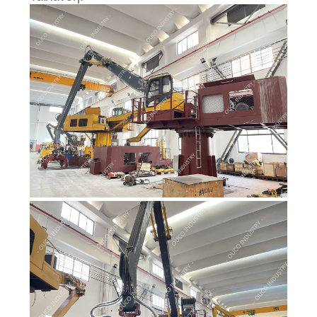
US
SITEMAP
ΠΟΛΙΤΙΚΉ
ΑΠΟΡΡΉΤΟΥ