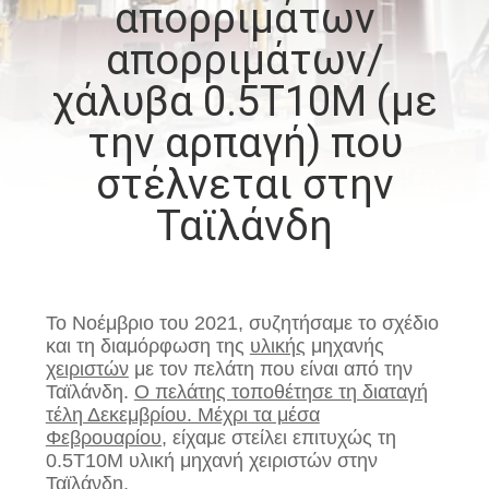
απορριμάτων
ΕΜΆΣ
απορριμάτων/
ΕΠΙΣΚΈΨΕΙΣ
χάλυβα 0.5T10M (με
ΣΤΟ
την αρπαγή) που
ΕΡΓΟΣΤΆΣΙΟ
στέλνεται στην
Ταϊλάνδη
ΈΛΕΓΧΟΣ
ΠΟΙΌΤΗΤΑΣ
Το Νοέμβριο του 2021, συζητήσαμε το σχέδιο
ΕΙΔΉΣΕΙΣ
και τη διαμόρφωση της
υλικής
μηχανής
χειριστών
με τον πελάτη που είναι από την
Ταϊλάνδη.
Ο πελάτης τοποθέτησε τη διαταγή
ΥΠΟΘΈΣΕΙΣ
τέλη Δεκεμβρίου. Μέχρι τα μέσα
Φεβρουαρίου,
είχαμε στείλει επιτυχώς τη
0.5T10M υλική μηχανή χειριστών στην
CONTACT
Ταϊλάνδη.