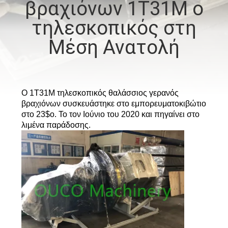
βραχιόνων 1T31M ο
ΕΜΆΣ
τηλεσκοπικός στη
ΕΠΙΣΚΈΨΕΙΣ
Μέση Ανατολή
ΣΤΟ
ΕΡΓΟΣΤΆΣΙΟ
Ο 1T31M τηλεσκοπικός θαλάσσιος γερανός
βραχιόνων συσκευάστηκε στο εμπορευματοκιβώτιο
ΈΛΕΓΧΟΣ
στο 23$ο. Το τον Ιούνιο του 2020 και πηγαίνει στο
ΠΟΙΌΤΗΤΑΣ
λιμένα παράδοσης.
ΕΙΔΉΣΕΙΣ
ΥΠΟΘΈΣΕΙΣ
CONTACT