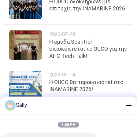
Η OUCO ολοκληρώνει με
επιτυχία την INAMARINE 2026
2026-07-28
Η ομάδα Scantrol
επισκέπτεται το OUCO για την
AHC Tech Talk!
2026-07-14
Η OUCO θα παρουσιαστεί στο
INAMARINE 2026!
Sally
κορυφή
8:08 PM