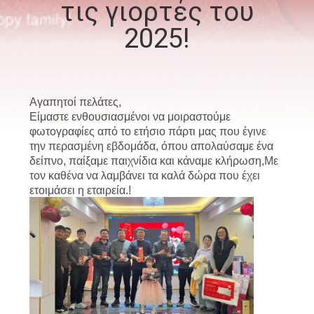
τις γιορτές του
ΕΜΆΣ
2025!
ΕΠΙΣΚΈΨΕΙΣ
ΣΤΟ
ΕΡΓΟΣΤΆΣΙΟ
Αγαπητοί πελάτες,
Είμαστε ενθουσιασμένοι να μοιραστούμε
φωτογραφίες από το ετήσιο πάρτι μας που έγινε
ΈΛΕΓΧΟΣ
την περασμένη εβδομάδα, όπου απολαύσαμε ένα
δείπνο, παίξαμε παιχνίδια και κάναμε κλήρωση,Με
ΠΟΙΌΤΗΤΑΣ
τον καθένα να λαμβάνει τα καλά δώρα που έχει
ετοιμάσει η εταιρεία.!
ΕΙΔΉΣΕΙΣ
ΥΠΟΘΈΣΕΙΣ
CONTACT