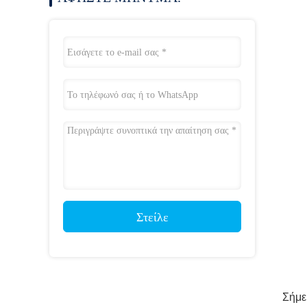
Στείλε
Σήμε