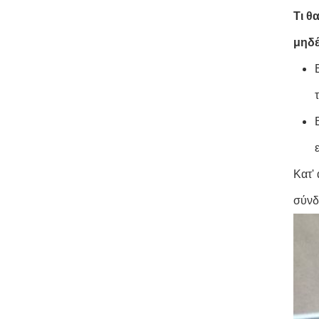
Τι θ
μηδέ
Κατ'
σύνδ