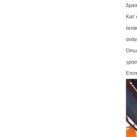
δρασ
Κατ'
έκτα
ανάγ
Όπως
χρησ
Επιπ