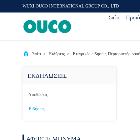
WUXI OUCO INTERNATIONAL GROUP CO., LTD
Σπίτι
Προϊό
Σπίτι
>
Ειδήσεις
>
Εταιρικές ειδήσεις Περιοριστής ροπ
ΕΚΔΗΛΏΣΕΙΣ
Υποθέσεις
Ειδήσεις
ΑΦΉΣΤΕ ΜΉΝΥΜΑ.