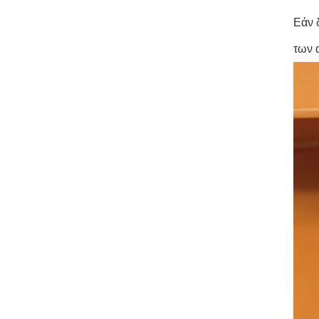
Εάν 
των 