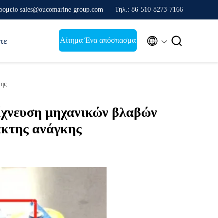
ρομείο sales@oucomarine-group.com
Τηλ.: 86-510-8273-7166


Αίτημα Ένα απόσπασμα
τε
κης
ίχνευση μηχανικών βλαβών
ακτης ανάγκης