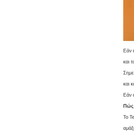
Εάν 
και 
Σημε
και 
Εάν 
Πώς 
Το T
αμάξ