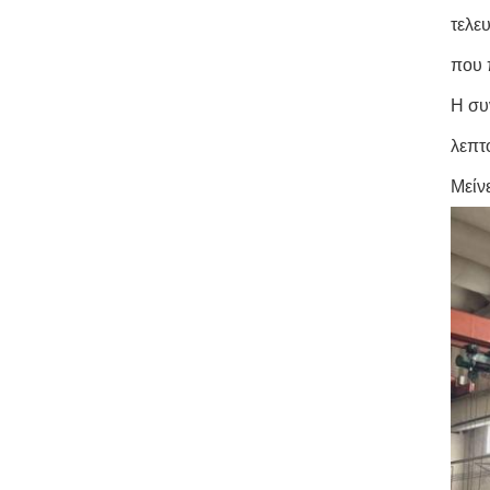
τελε
που 
Η συ
λεπτ
Μείν