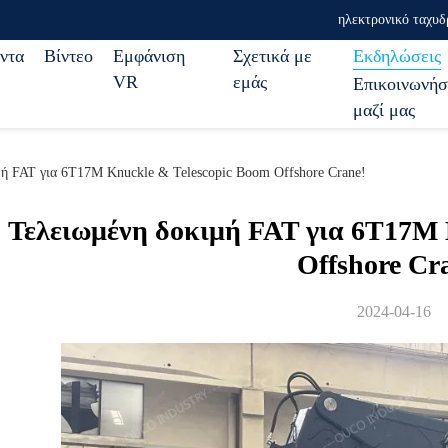
ηλεκτρονικό ταχυδ
ντα
Βίντεο
Εμφάνιση
Σχετικά με
Εκδηλώσεις
VR
εμάς
Επικοινωνήσ
μαζί μας
μή FAT για 6T17M Knuckle & Telescopic Boom Offshore Crane!
Τελειωμένη δοκιμή FAT για 6T17M 
Offshore Cr
2024-04-16