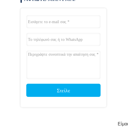
Στείλε
Είμα