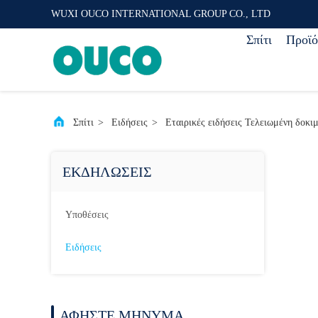
WUXI OUCO INTERNATIONAL GROUP CO., LTD
Σπίτι
Προϊό
Σπίτι
>
Ειδήσεις
>
Εταιρικές ειδήσεις Τελειωμένη δοκι
ΕΚΔΗΛΏΣΕΙΣ
Υποθέσεις
Ειδήσεις
ΑΦΉΣΤΕ ΜΉΝΥΜΑ.