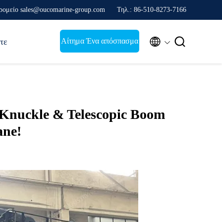
ρομείο sales@oucomarine-group.com
Τηλ.: 86-510-8273-7166


Αίτημα Ένα απόσπασμα
τε
Knuckle & Telescopic Boom
ane!