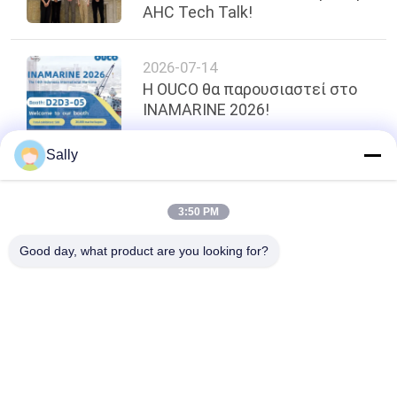
AHC Tech Talk!
2026-07-14
Η OUCO θα παρουσιαστεί στο
INAMARINE 2026!
Sally
κορυφή
3:50 PM
Good day, what product are you looking for?
Λαϊκή κατηγορία
Όλα
Κάδος Αρπαγών 
Μηχανικός Κάδος 
Γερανών
Αρπαγών
Κάδος Αρπαγών 
Υδραυλικός Κάδος 