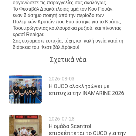
οργανώσετε τις παραγγελίες σας αναλόγως.
US
Το Φεστιβάλ Δρακόπλοιας τιμά τον Κου Γιουάν,
έναν διάσημο ποιητή από την περίοδο των
Πολεμικών Κρατών που θυσιάστηκε για το Κράτος
SITEMAP
Τσου.τρώγοντας κουλουράκια ρυζιού, και πίνοντας
κρασί Realgar.
Σας ευχόμαστε ευτυχία, τύχη, και καλή υγεία κατά τη
ΠΟΛΙΤΙΚΉ
διάρκεια του Φεστιβάλ Δράκου!
ΑΠΟΡΡΉΤΟΥ
Σχετικά νέα
2026-08-03
Η OUCO ολοκληρώνει με
επιτυχία την INAMARINE 2026
2026-07-28
Η ομάδα Scantrol
επισκέπτεται το OUCO για την