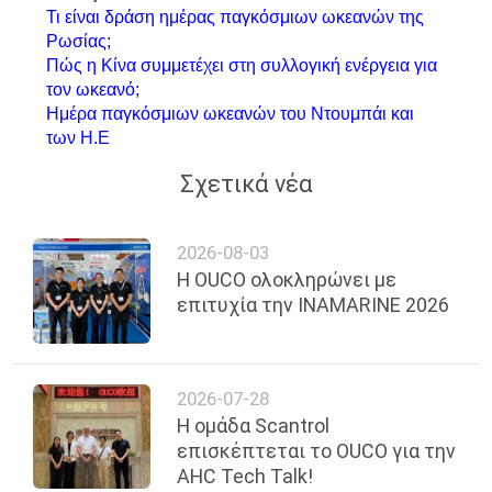
Τι είναι δράση ημέρας παγκόσμιων ωκεανών της
Ρωσίας;
Πώς η Κίνα συμμετέχει στη συλλογική ενέργεια για
τον ωκεανό;
Ημέρα παγκόσμιων ωκεανών του Ντουμπάι και
των Η.Ε
Σχετικά νέα
2026-08-03
Η OUCO ολοκληρώνει με
επιτυχία την INAMARINE 2026
2026-07-28
Η ομάδα Scantrol
επισκέπτεται το OUCO για την
AHC Tech Talk!