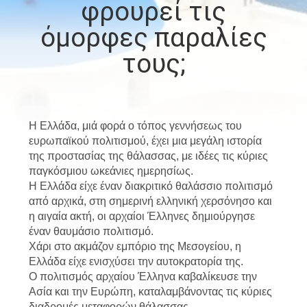
φρουρεί τις
ΕΜΆΣ
όμορφες παραλίες
ΕΠΙΣΚΈΨΕΙΣ
τους;
ΣΤΟ
ΕΡΓΟΣΤΆΣΙΟ
Η Ελλάδα, μιά φορά ο τόπος γεννήσεως του
ΈΛΕΓΧΟΣ
ευρωπαϊκού πολιτισμού, έχει μια μεγάλη ιστορία
της προστασίας της θάλασσας, με ιδέες τις κύριες
ΠΟΙΌΤΗΤΑΣ
παγκόσμιου ωκεάνιες ημερησίως.
Η Ελλάδα είχε έναν διακριτικό θαλάσσιο πολιτισμό
από αρχικά, στη σημερινή ελληνική χερσόνησο και
ΕΙΔΉΣΕΙΣ
η αιγαία ακτή, οι αρχαίοι Έλληνες δημιούργησε
έναν θαυμάσιο πολιτισμό.
Χάρι στο ακμάζον εμπόριο της Μεσογείου, η
ΥΠΟΘΈΣΕΙΣ
Ελλάδα είχε ενισχύσει την αυτοκρατορία της.
Ο πολιτισμός αρχαίου Έλληνα καβαλίκευσε την
Ασία και την Ευρώπη, καταλαμβάνοντας τις κύριες
CONTACT
διαδρομές μεταφορών θάλασσας.