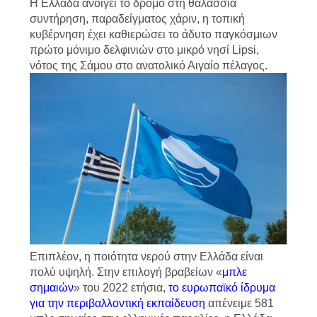
Η Ελλάδα ανοίγει το δρόμο στη θαλάσσια
συντήρηση, παραδείγματος χάριν, η τοπική
κυβέρνηση έχει καθιερώσει το άδυτο παγκόσμιων
πρώτο μόνιμο δελφινιών στο μικρό νησί Lipsi,
νότος της Σάμου στο ανατολικό Αιγαίο πέλαγος.
Επιπλέον, η ποιότητα νερού στην Ελλάδα είναι
πολύ υψηλή. Στην επιλογή βραβείων «
μπλε
σημαιών
» του 2022 ετήσια,
το ευρωπαϊκό ίδρυμα
για την περιβαλλοντική εκπαίδευση
απένειμε 581