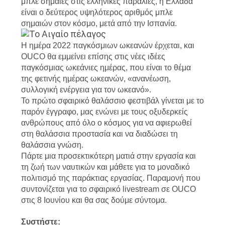
μπλε σημαίες στις ελληνικές παραλίες, η Ελλάδα
είναι ο δεύτερος υψηλότερος αριθμός μπλε
σημαιών στον κόσμο, μετά από την Ισπανία.
Η ημέρα 2022 παγκόσμιων ωκεανών έρχεται, και
OUCO θα εμμείνει επίσης στις νέες ιδέες
παγκόσμιας ωκεάνιες ημέρας, που είναι το θέμα
της φετινής ημέρας ωκεανών, «ανανέωση,
συλλογική ενέργεια για τον ωκεανό».
Το πρώτο σφαιρικό θαλάσσιο φεστιβάλ γίνεται με το
παρόν έγγραφο, μας ενώνει με τους οξυδερκείς
ανθρώπους από όλο ο κόσμος για να αφιερωθεί
στη θαλάσσια προστασία και να διαδώσει τη
θαλάσσια γνώση.
Πάρτε μια προσεκτικότερη ματιά στην εργασία και
τη ζωή των ναυτικών και μάθετε για το μοναδικό
πολιτισμό της παράκτιας εργασίας. Παραμονή που
συντονίζεται για το σφαιρικό livestream σε OUCO
στις 8 Ιουνίου και θα σας δούμε σύντομα.
Συστήστε: