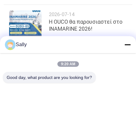
2026-07-14
Η OUCO θα παρουσιαστεί στο
INAMARINE 2026!
Sally
κορυφή
9:20 AM
Good day, what product are you looking for?
Λαϊκή κατηγορία
Όλα
Κάδος Αρπαγών 
Μηχανικός Κάδος 
Γερανών
Αρπαγών
Κάδος Αρπαγών 
Υδραυλικός Κάδος 
Clamshell
Αρπαγών