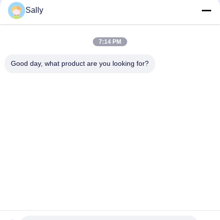
Sally
κορυφή
7:14 PM
Good day, what product are you looking for?
Λαϊκή κατηγορία
Όλα
Κάδος Αρπαγών 
Μηχανικός Κάδος 
Γερανών
Αρπαγών
Κάδος Αρπαγών 
Υδραυλικός Κάδος 
Clamshell
Αρπαγών
Ασύρματη Αρπαγή 
Θαλάσσιοι Γερανοί
Τηλεχειρισμού
Παράκτιος Γερανός 
Γερανοί 
Βάθρων
Καταστρωμάτων 
Πλοίων