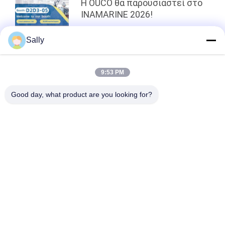
Η OUCO θα παρουσιαστεί στο
INAMARINE 2026!
Sally
κορυφή
9:53 PM
Good day, what product are you looking for?
Λαϊκή κατηγορία
Όλα
Κάδος Αρπαγών 
Μηχανικός Κάδος 
Γερανών
Αρπαγών
Κάδος Αρπαγών 
Υδραυλικός Κάδος 
Clamshell
Αρπαγών
Ασύρματη Αρπαγή 
Θαλάσσιοι Γερανοί
Τηλεχειρισμού