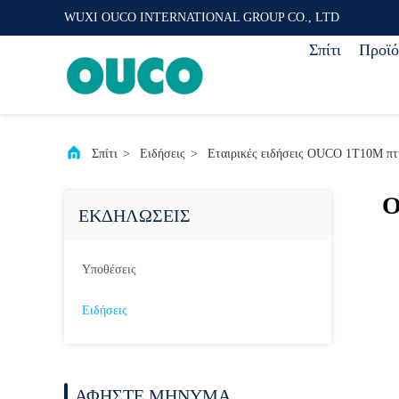
WUXI OUCO INTERNATIONAL GROUP CO., LTD
Σπίτι
Προϊό
Σπίτι
>
Ειδήσεις
>
Εταιρικές ειδήσεις OUCO 1T10M πτυ
O
ΕΚΔΗΛΏΣΕΙΣ
Υποθέσεις
Ειδήσεις
ΑΦΉΣΤΕ ΜΉΝΥΜΑ.