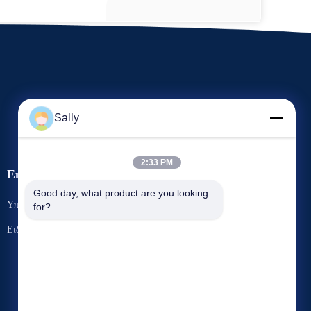
Sally
2:33 PM
Εκδηλώσεις
Αίτημα Ένα απόσπασμα
Good day, what product are you looking 
Υποθέσεις
for?
Τηλ.: 86-510-8273-7166
Ειδήσεις
Φαξ: 86-510-8391-5801



