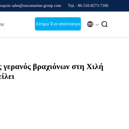
ρομείο sales@oucomarine-group.com
Τηλ.: 86-510-8273-7166


Αίτημα Ένα απόσπασμα
τε
γερανός βραχιόνων στη Χιλή
είλει