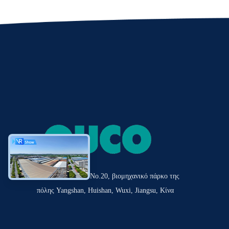
Δρόμος Tianshun No.20, βιομηχανικό πάρκο της
πόλης Yangshan, Huishan, Wuxi, Jiangsu, Κίνα