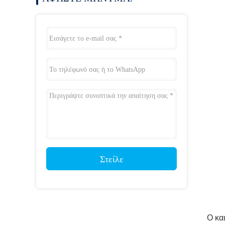
Στείλε
Ο κα