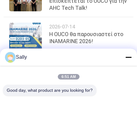
επισκέπτεται το OUCO για την
AHC Tech Talk!
2026-07-14
Η OUCO θα παρουσιαστεί στο
INAMARINE 2026!
Sally
κορυφή
6:51 AM
Good day, what product are you looking for?
Λαϊκή κατηγορία
Όλα
Κάδος Αρπαγών 
Μηχανικός Κάδος 
Γερανών
Αρπαγών