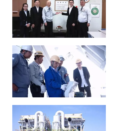
US
SITEMAP
ΠΟΛΙΤΙΚΉ
ΑΠΟΡΡΉΤΟΥ