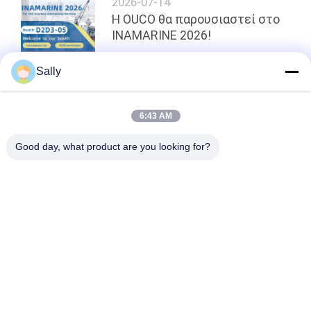
2026-07-14
Η OUCO θα παρουσιαστεί στο
INAMARINE 2026!
Sally
κορυφή
6:43 AM
Good day, what product are you looking for?
Λαϊκή κατηγορία
Όλα
Κάδος Αρπαγών 
Μηχανικός Κάδος 
Γερανών
Αρπαγών
Κάδος Αρπαγών 
Υδραυλικός Κάδος 
Clamshell
Αρπαγών
Ασύρματη Αρπαγή 
Θαλάσσιοι Γερανοί
Τηλεχειρισμού