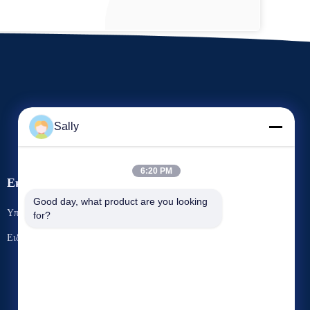
Sally
6:20 PM
Εκδηλώσεις
Αίτημα Ένα απόσπασμα
Good day, what product are you looking 
Υποθέσεις
for?
Τηλ.: 86-510-8273-7166
Ειδήσεις
Φαξ: 86-510-8391-5801



