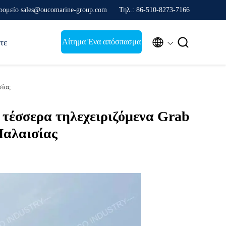
ρομείο sales@oucomarine-group.com
Τηλ.: 86-510-8273-7166


Αίτημα Ένα απόσπασμα
τε
σίας
τέσσερα τηλεχειριζόμενα Grab
Μαλαισίας