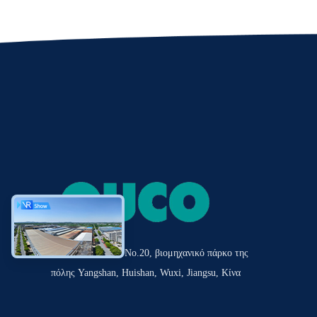
Δρόμος Tianshun No.20, βιομηχανικό πάρκο της
πόλης Yangshan, Huishan, Wuxi, Jiangsu, Κίνα