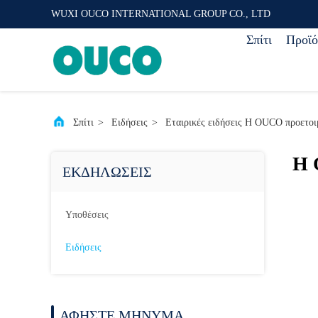
WUXI OUCO INTERNATIONAL GROUP CO., LTD
Σπίτι
Προϊό
Σπίτι
>
Ειδήσεις
>
Εταιρικές ειδήσεις Η OUCO προετοι
Η 
ΕΚΔΗΛΏΣΕΙΣ
Υποθέσεις
Ειδήσεις
ΑΦΉΣΤΕ ΜΉΝΥΜΑ.