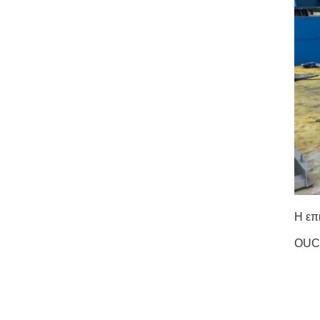
Η επ
OUCO