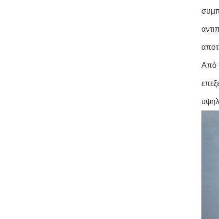
συμπ
αντι
αποτ
Από 
επεξ
υψηλ