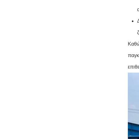
Καθώ
παγκ
επιθ