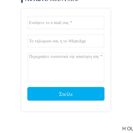
Στείλε
Η OU