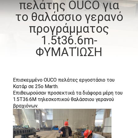
πελάτης OUCO για
ΕΜΆΣ
το θαλάσσιο γερανό
ΕΠΙΣΚΈΨΕΙΣ
προγράμματος
ΣΤΟ
1.5t36.6m-
ΕΡΓΟΣΤΆΣΙΟ
ΦΥΜΑΤΊΩΣΗ
ΈΛΕΓΧΟΣ
ΠΟΙΌΤΗΤΑΣ
Επισκεμμένο OUCO πελάτες εργοστάσιο του
Κατάρ σε 25ο Marth.
Επιθεωρούσαν προσεκτικά τα διάφορα μέρη του
ΕΙΔΉΣΕΙΣ
1.5T36.6M τηλεσκοπικού θαλάσσιου γερανού
βραχιόνων.
ΥΠΟΘΈΣΕΙΣ
CONTACT