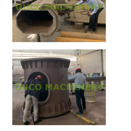
US
SITEMAP
ΠΟΛΙΤΙΚΉ
ΑΠΟΡΡΉΤΟΥ