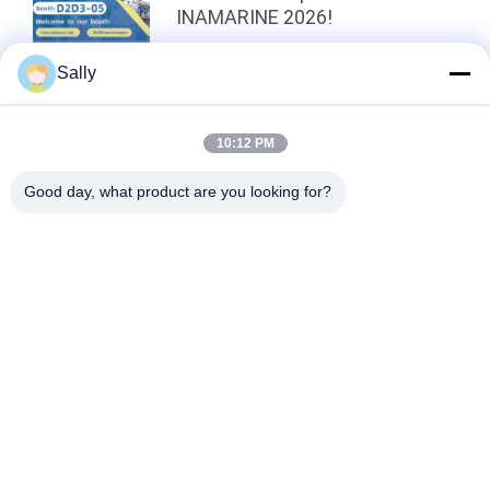
INAMARINE 2026!
Sally
κορυφή
10:12 PM
Good day, what product are you looking for?
Λαϊκή κατηγορία
Όλα
Κάδος Αρπαγών 
Μηχανικός Κάδος 
Γερανών
Αρπαγών
Κάδος Αρπαγών 
Υδραυλικός Κάδος 
Clamshell
Αρπαγών
Ασύρματη Αρπαγή 
Θαλάσσιοι Γερανοί
Τηλεχειρισμού