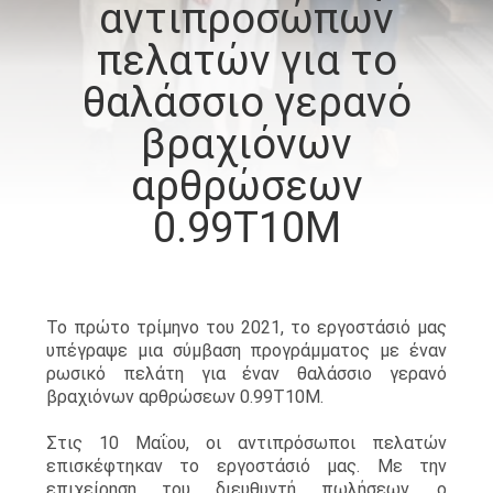
αντιπροσώπων
ΕΜΆΣ
πελατών για το
ΕΠΙΣΚΈΨΕΙΣ
θαλάσσιο γερανό
ΣΤΟ
βραχιόνων
ΕΡΓΟΣΤΆΣΙΟ
αρθρώσεων
0.99T10M
ΈΛΕΓΧΟΣ
ΠΟΙΌΤΗΤΑΣ
Το πρώτο τρίμηνο του 2021, το εργοστάσιό μας
ΕΙΔΉΣΕΙΣ
υπέγραψε μια σύμβαση προγράμματος με έναν
ρωσικό πελάτη για έναν θαλάσσιο γερανό
βραχιόνων αρθρώσεων 0.99T10M.
ΥΠΟΘΈΣΕΙΣ
Στις 10 Μαΐου, οι αντιπρόσωποι πελατών
επισκέφτηκαν το εργοστάσιό μας. Με την
CONTACT
επιχείρηση του διευθυντή πωλήσεων, ο