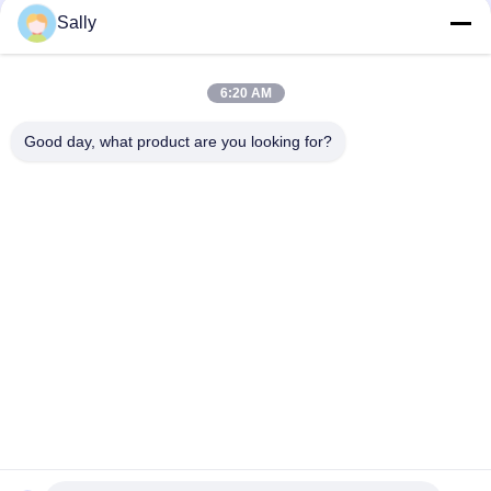
Sally
κορυφή
6:20 AM
Good day, what product are you looking for?
Λαϊκή κατηγορία
Όλα
Κάδος Αρπαγών 
Μηχανικός Κάδος 
Γερανών
Αρπαγών
Κάδος Αρπαγών 
Υδραυλικός Κάδος 
Clamshell
Αρπαγών
Ασύρματη Αρπαγή 
Θαλάσσιοι Γερανοί
Τηλεχειρισμού
Παράκτιος Γερανός 
Γερανοί 
Βάθρων
Καταστρωμάτων 
Πλοίων