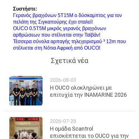
Συστήστε:
Γερανός βραχιόνων 5T15M ο δύσκαμπτος για τον
πελάτη της Σιγκαπούρης έχει σταλεί!
OUCO 0.5T5M μικρός γερανός βραχιόνων
αρθρώσεων που στέλνεται στην Ταϊβάν!
Τέσσερα σύνολα αρπαγής τηλεχειρισμού ³ 12m που
στέλνεται στη Νότια Αφρική από OUCO!
Σχετικά νέα
2026-08-03
Η OUCO ολοκληρώνει με
επιτυχία την INAMARINE 2026
2026-07-28
Η ομάδα Scantrol
επισκέπτεται το OUCO για την