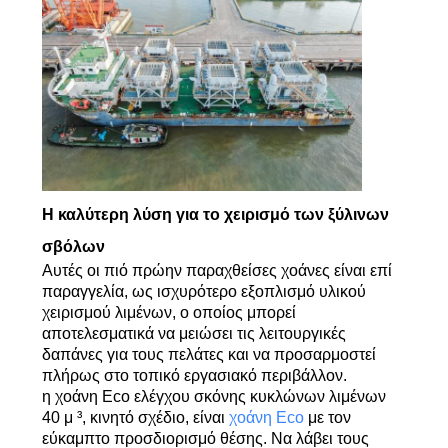
US
SITEMAP
ΠΟΛΙΤΙΚΉ
ΑΠΟΡΡΉΤΟΥ
Η καλύτερη λύση για το χειρισμό των ξύλινων
σβόλων
Αυτές οι πιό πρώην παραχθείσες χοάνες είναι επί
παραγγελία, ως ισχυρότερο εξοπλισμό υλικού
χειρισμού λιμένων, ο οποίος μπορεί
αποτελεσματικά να μειώσει τις λειτουργικές
δαπάνες για τους πελάτες και να προσαρμοστεί
πλήρως στο τοπικό εργασιακό περιβάλλον.
η χοάνη Eco ελέγχου σκόνης κυκλώνων λιμένων
40 μ ³, κινητό σχέδιο, είναι
χοάνη Eco
με τον
εύκαμπτο προσδιορισμό θέσης. Να λάβει τους