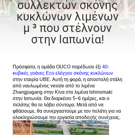
συλλεκτών σκόνης
ΕΜΆΣ
κυκλώνων λιμένων
ΕΠΙΣΚΈΨΕΙΣ
μ ³ που στέλνουν
ΣΤΟ
στην Ιαπωνία!
ΕΡΓΟΣΤΆΣΙΟ
ΈΛΕΓΧΟΣ
Πρόσφατα, η ομάδα OUCO παρέδωσε έξι
40-
ΠΟΙΌΤΗΤΑΣ
κυβικές χοάνες Eco ελέγχου σκόνης κυκλώνων
στην εταιρία UBE. Αυτή τη φορά, η αποστολή στάλη
από ναυλωμένος vessle από το λιμένα
ΕΙΔΉΣΕΙΣ
Zhangjiagang στην Κίνα στο λιμένα Ishinomaki
στην Ιαπωνία. Θα διαρκέσει 5~6 ημέρες, και ο
πελάτης θα το λάβει σύντομα. Μετά από να
ΥΠΟΘΈΣΕΙΣ
φθάσουμε, θα συνεργαστούμε με τον πελάτη για να
ολοκληρώσουμε την εργασία αποδοχής συνέχειας.
CONTACT