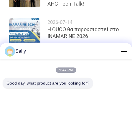
AHC Tech Talk!
2026-07-14
Η OUCO θα παρουσιαστεί στο
INAMARINE 2026!
Sally
κορυφή
5:47 PM
Good day, what product are you looking for?
Λαϊκή κατηγορία
Όλα
Κάδος Αρπαγών 
Μηχανικός Κάδος 
Γερανών
Αρπαγών
Κάδος Αρπαγών 
Υδραυλικός Κάδος 