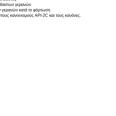
αβίαστων γερανών
ων γερανών κατά το φόρτωση
ους κανονισμούς API-2C και τους κανόνες.