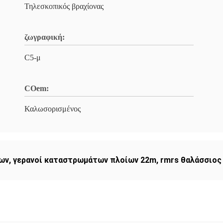
Τηλεσκοπικός βραχίονας
ζωγραφική:
C5-μ
COem:
Καλωσορισμένος
ίων
,
γερανοί καταστρωμάτων πλοίων 22m
,
rmrs θαλάσσιος