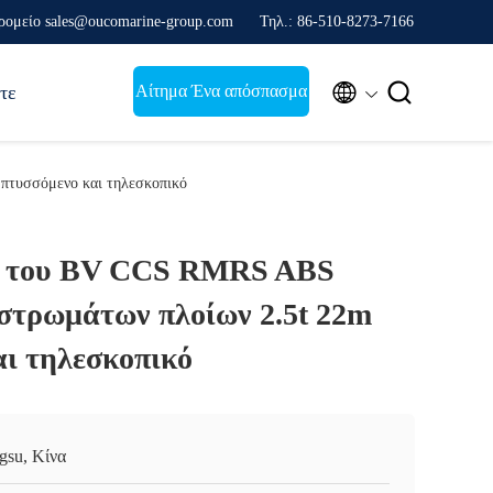
ρομείο sales@oucomarine-group.com
Τηλ.: 86-510-8273-7166


Αίτημα Ένα απόσπασμα
τε
πτυσσόμενο και τηλεσκοπικό
κό του BV CCS RMRS ABS
στρωμάτων πλοίων 2.5t 22m
αι τηλεσκοπικό
ngsu, Κίνα