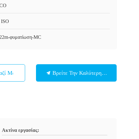
CO
 ISO
t22m-φυματίωση-MC
αζί Μας
Βρείτε Την Καλύτερη Τιμή
Ακτίνα εργασίας: