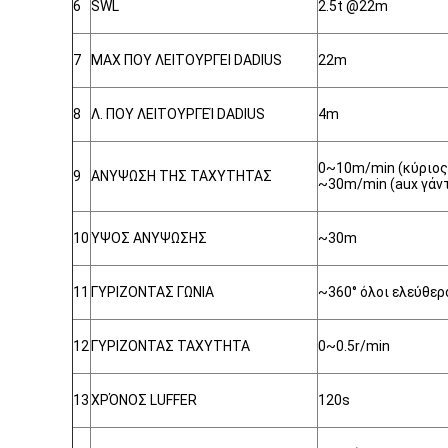
6
SWL
2.5t @22m
7
MAX ΠΟΥ ΛΕΙΤΟΥΡΓΕΙ DADIUS
22m
8
Λ. ΠΟΥ ΛΕΙΤΟΥΡΓΕΊ DADIUS
4m
0~10m/min (κύριος
9
ΑΝΥΨΩΣΗ ΤΗΣ ΤΑΧΥΤΗΤΑΣ
~30m/min (aux γάν
10
ΥΨΟΣ ΑΝΥΨΩΣΗΣ
~30m
11
ΓΥΡΙΖΟΝΤΑΣ ΓΩΝΙΑ
~360° όλοι ελεύθερ
12
ΓΥΡΙΖΟΝΤΑΣ ΤΑΧΥΤΗΤΑ
0~0.5r/min
13
ΧΡΌΝΟΣ LUFFER
120s