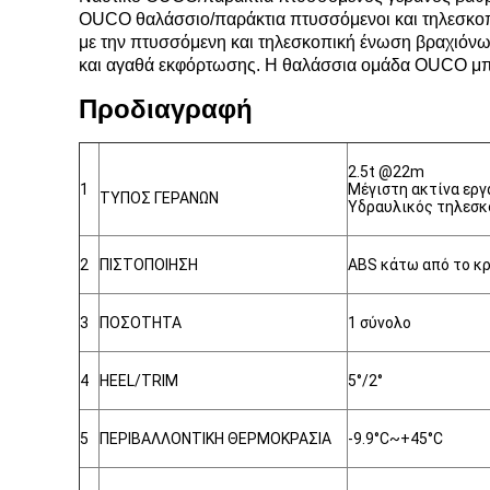
OUCO θαλάσσιο/παράκτια πτυσσόμενοι και τηλεσκοπι
με την πτυσσόμενη και τηλεσκοπική ένωση βραχιόνων
και αγαθά εκφόρτωσης. Η θαλάσσια ομάδα OUCO μπο
Προδιαγραφή
2.5t @22m
1
Μέγιστη ακτίνα εργ
ΤΥΠΟΣ ΓΕΡΑΝΩΝ
Υδραυλικός τηλεσκ
2
ΠΙΣΤΟΠΟΙΗΣΗ
ABS κάτω από το κ
3
ΠΟΣΟΤΗΤΑ
1 σύνολο
4
HEEL/TRIM
5°/2°
5
ΠΕΡΙΒΑΛΛΟΝΤΙΚΗ ΘΕΡΜΟΚΡΑΣΙΑ
-9.9°C~+45°C