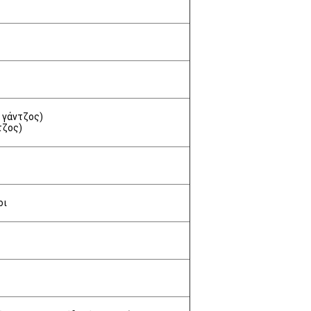
 γάντζος)
τζος)
οι