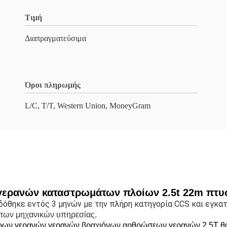
Τιμή
Διαπραγματεύσιμα
Όροι πληρωμής
L/C, T/T, Western Union, MoneyGram
γερανών καταστρωμάτων πλοίων 2.5t 22m πτυ
θηκε εντός 3 μηνών με την πλήρη κατηγορία CCS και εγκατ
των μηχανικών υπηρεσίας.
ρων γερανών γερανών βραχιόνων αρθρώσεων γερανών 2.5T θ