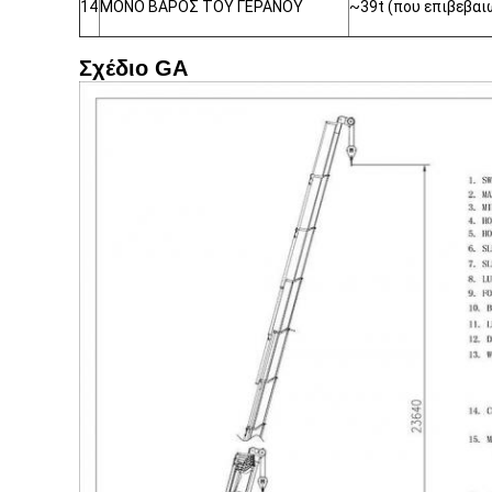
14
ΜΟΝΟ ΒΑΡΟΣ ΤΟΥ ΓΕΡΑΝΟΥ
~39t (που επιβεβαι
Σχέδιο GA