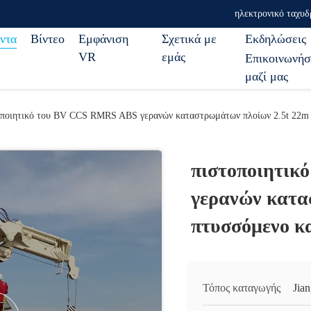
ηλεκτρονικό ταχυδ
ντα
Βίντεο
Εμφάνιση
Σχετικά με
Εκδηλώσεις
VR
εμάς
Επικοινωνήσ
μαζί μας
οποιητικό του BV CCS RMRS ABS γερανών καταστρωμάτων πλοίων 2.5t 22m 
πιστοποιητι
γερανών κατα
πτυσσόμενο κ
Τόπος καταγωγής
Jia