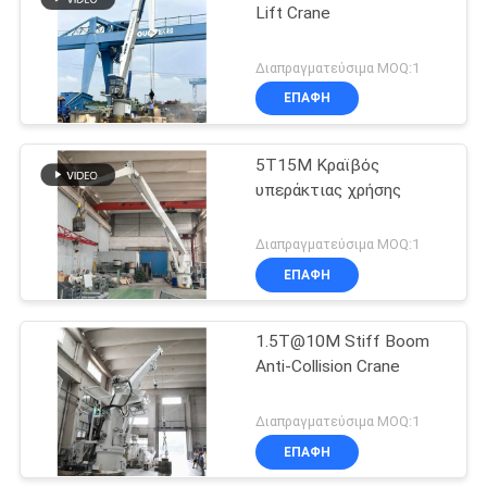
Lift Crane
20
Διαπραγματεύσιμα MOQ:1
Παράκτιος γερανός
ΕΠΑΦΉ
βάθρων
5T15M Κραϊβός
υπεράκτιας χρήσης
Διαπραγματεύσιμα MOQ:1
ΕΠΑΦΉ
33
Γερανοί
1.5T@10M Stiff Boom
Anti-Collision Crane
καταστρωμάτων
πλοίων
Διαπραγματεύσιμα MOQ:1
ΕΠΑΦΉ