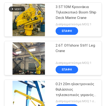
3.5T10M Κρουνάκια
76
Τηλεσκοπικό Boom Ship
Τηλεσκοπικός
Deck Marine Crane
Διαπραγματεύσιμα MOQ:1
γερανός βραχιόνων
ΕΠΑΦΉ
2.6T Offshore Stiff Leg
Crane
16
Διαπραγματεύσιμα MOQ:1
Τοποθετημένος
ΕΠΑΦΉ
φορτηγό γερανός
0.2t 20m ηλεκτρονικός
θαλάσσιος
τηλεσκοπικός γερανός
βραχιόνων για τις
Διαπραγματεύσιμα MOQ:1 σύνολο
βάρκες