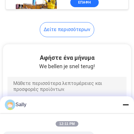
ΕΠΑΦΉ
20
Ανυψωτικός
διαστολέας
Δείτε περισσότερων
εμπορευματοκιβωτίων
Αφήστε ένα μήνυμα
We bellen je snel terug!
33
Χοάνη Eco
Sally
12:11 PM