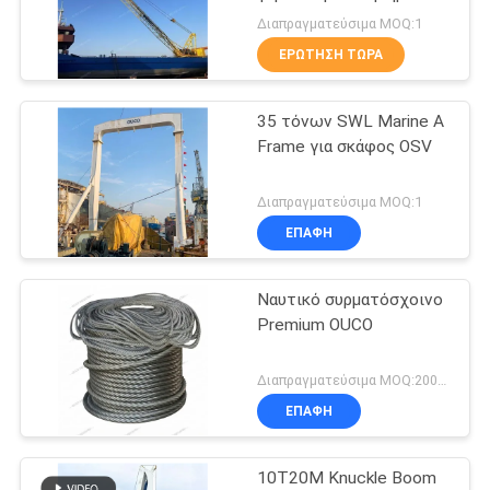
US
ντίζελ
Διαπραγματεύσιμα MOQ:1
ΕΡΏΤΗΣΗ ΤΏΡΑ
57
SITEMAP
Ασύρματη αρπαγή
35 τόνων SWL Marine A
Frame για σκάφος OSV
τηλεχειρισμού
ΠΟΛΙΤΙΚΉ
ΑΠΟΡΡΉΤΟΥ
Διαπραγματεύσιμα MOQ:1
ΕΠΑΦΉ
Ναυτικό συρματόσχοινο
123
Premium OUCO
Θαλάσσιοι γερανοί
Διαπραγματεύσιμα MOQ:200μ - 500μ
ΕΠΑΦΉ
10T20M Knuckle Boom