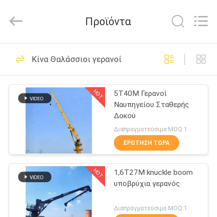
OUCO
INTERNATIONAL
GROUP
Προϊόντα
CO.,
LTD.
All
Rights
ΣΠΊΤΙ
Reserved.
38
Κίνα Θαλάσσιοι γερανοί
Κάδος αρπαγών
ΠΡΟΪΌΝΤΑ
γερανών
HOT
5T40M Γερανοί
Ναυπηγείου Σταθερής
ΒΊΝΤΕΟ
Δοκού
Διαπραγματεύσιμα MOQ:1
ΕΜΦΆΝΙΣΗ
ΕΡΏΤΗΣΗ ΤΏΡΑ
49
VR
Μηχανικός κάδος
HOT
1,6T27M knuckle boom
υποβρύχια γερανός
ΣΧΕΤΙΚΆ
αρπαγών
ΜΕ
Διαπραγματεύσιμα MOQ:1