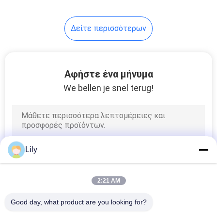
76
Δείτε περισσότερων
Τηλεσκοπικός
γερανός βραχιόνων
Αφήστε ένα μήνυμα
We bellen je snel terug!
16
Τοποθετημένος
Lily
φορτηγό γερανός
2:21 AM
Good day, what product are you looking for?