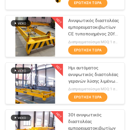
ανυψωτικών
ΕΜΆΣ
ΕΡΏΤΗΣΗ ΤΏΡΑ
HOT
Ανυψωτικός διαστολέας
ΕΠΙΣΚΈΨΕΙΣ
19
εμπορευματοκιβωτίων
ΣΤΟ
CE τυποποιημένος 20ft
Κάδος αρπαγών
ΕΡΓΟΣΤΆΣΙΟ
μηχανικός
Διαπραγματεύσιμα MOQ:1 σύνολο
Clamshell
ΕΡΏΤΗΣΗ ΤΏΡΑ
ΈΛΕΓΧΟΣ
HOT
Ημι αυτόματος
ΠΟΙΌΤΗΤΑΣ
ανυψωτικός διαστολέας
γερανών λύσης λιμένων
30
ΕΙΔΉΣΕΙΣ
20ft
Διαπραγματεύσιμα MOQ:1 σύνολο
Υδραυλικός κάδος
ΕΡΏΤΗΣΗ ΤΏΡΑ
ΥΠΟΘΈΣΕΙΣ
αρπαγών
HOT
30t ανυψωτικός
διαστολέας
CONTACT
εμπορευματοκιβωτίων