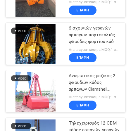
12
Διαπραγματεύσιμα MOQ:1 σύνολο
ΕΠΑΦΉ
6 σχοινιών γερανών
αρπαγών πορτοκαλιές
φλούδες φορτίου κάδων
μαζικές βαρέων
Διαπραγματεύσιμα MOQ:1 σύνολο
καθηκόντων
ΕΠΑΦΉ
ηλεκτρουδραυλικές
Ανυψωτικός μαζικός 2
φλουδών κάδος
αρπαγών Clamshell
μηχανικός
Διαπραγματεύσιμα MOQ:1 σύνολο
ΕΠΑΦΉ
Τηλεχειρισμός 12 CBM
κάδος αρπαγών γερανών