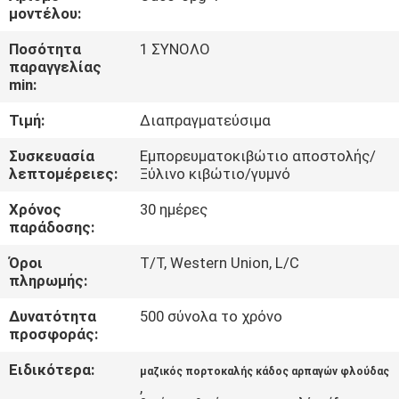
ΕΜΆΣ
μοντέλου:
Ποσότητα
1 ΣΥΝΟΛΟ
ΕΠΙΣΚΈΨΕΙΣ
παραγγελίας
min:
ΣΤΟ
Τιμή:
Διαπραγματεύσιμα
ΕΡΓΟΣΤΆΣΙΟ
Συσκευασία
Εμπορευματοκιβώτιο αποστολής/
λεπτομέρειες:
Ξύλινο κιβώτιο/γυμνό
ΈΛΕΓΧΟΣ
Χρόνος
30 ημέρες
ΠΟΙΌΤΗΤΑΣ
παράδοσης:
Όροι
T/T, Western Union, L/C
ΕΙΔΉΣΕΙΣ
πληρωμής:
Δυνατότητα
500 σύνολα το χρόνο
ΥΠΟΘΈΣΕΙΣ
προσφοράς:
Ειδικότερα:
μαζικός πορτοκαλής κάδος αρπαγών φλούδας
CONTACT
,