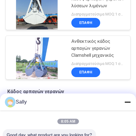
λύσεων λιμένων
Διαπραγματεύσιμα MOQ:1 σύνολο
ΕΠΑΦΉ
Ανθεκτικός κάδος
αρπαγών γερανών
Clamshell μηχανικός
Διαπραγματεύσιμα MOQ:1 σύνολο
ΕΠΑΦΉ
Κάδος αρπαγών γερανών
Sally
8m³ Ασύρματο τηλεχειριστήριο
OUCO 15m³ Θύρα τηλεχειριστηρίου
8:05 AM
12 CBM κάδος αρπαγών γερανών
Good day, what product are you looking for?