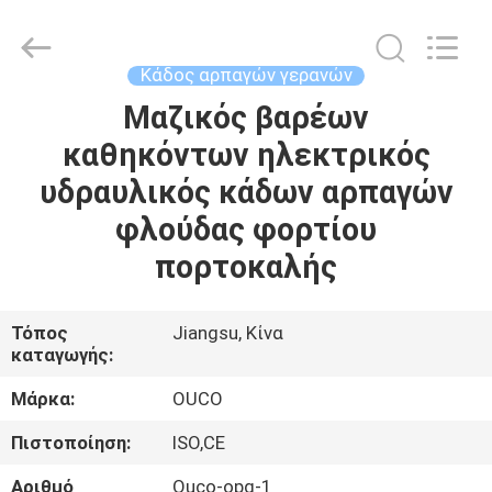
OUCO
INTERNATIONAL
GROUP
CO.,
LTD.
Κάδος αρπαγών γερανών
All
Rights
Μαζικός βαρέων
ΣΠΊΤΙ
Reserved.
καθηκόντων ηλεκτρικός
ΠΡΟΪΌΝΤΑ
υδραυλικός κάδων αρπαγών
φλούδας φορτίου
ΒΊΝΤΕΟ
πορτοκαλής
ΕΜΦΆΝΙΣΗ
Τόπος
Jiangsu, Κίνα
καταγωγής:
VR
Μάρκα:
OUCO
ΣΧΕΤΙΚΆ
Πιστοποίηση:
ISO,CE
ΜΕ
Αριθμό
Ouco-opg-1