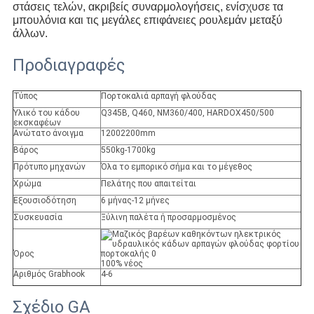
στάσεις τελών, ακριβείς συναρμολογήσεις, ενίσχυσε τα
μπουλόνια και τις μεγάλες επιφάνειες ρουλεμάν μεταξύ
άλλων.
Προδιαγραφές
Τύπος
Πορτοκαλιά αρπαγή φλούδας
Υλικό του κάδου
Q345B, Q460, NM360/400, HARDOX450/500
εκσκαφέων
Ανώτατο άνοιγμα
12002200mm
Βάρος
550kg-1700kg
Πρότυπο μηχανών
Όλα το εμπορικό σήμα και το μέγεθος
Χρώμα
Πελάτης που απαιτείται
Εξουσιοδότηση
6 μήνας-12 μήνες
Συσκευασία
Ξύλινη παλέτα ή προσαρμοσμένος
Όρος
100% νέος
Αριθμός Grabhook
4-6
Σχέδιο GA