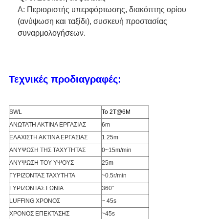
Α: Περιοριστής υπερφόρτωσης, διακόπτης ορίου 
(ανύψωση και ταξίδι), συσκευή προστασίας 
συναρμολογήσεων.
Τεχνικές προδιαγραφές:
SWL
Το 2T@6M
ΑΝΩΤΑΤΗ ΑΚΤΙΝΑ ΕΡΓΑΣΙΑΣ
6m
ΕΛΑΧΙΣΤΗ ΑΚΤΙΝΑ ΕΡΓΑΣΙΑΣ
1.25m
ΑΝΥΨΩΣΗ ΤΗΣ ΤΑΧΥΤΗΤΑΣ
0~15m/min
ΑΝΥΨΩΣΗ ΤΟΥ ΥΨΟΥΣ
25m
ΓΥΡΙΖΟΝΤΑΣ ΤΑΧΥΤΗΤΑ
~0.5r/min
ΓΥΡΙΖΟΝΤΑΣ ΓΩΝΙΑ
360°
LUFFING ΧΡΟΝΟΣ
~ 45s
ΧΡΟΝΟΣ ΕΠΕΚΤΑΣΗΣ
~45s