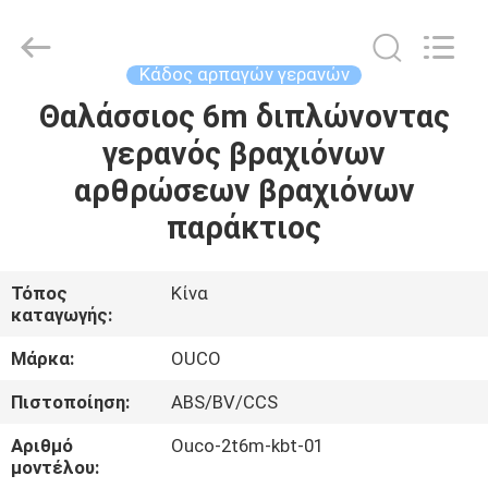
OUCO
INTERNATIONAL
GROUP
CO.,
LTD.
Κάδος αρπαγών γερανών
All
Rights
Θαλάσσιος 6m διπλώνοντας
ΣΠΊΤΙ
Reserved.
γερανός βραχιόνων
ΠΡΟΪΌΝΤΑ
αρθρώσεων βραχιόνων
παράκτιος
ΒΊΝΤΕΟ
Τόπος
Κίνα
καταγωγής:
ΕΜΦΆΝΙΣΗ
VR
Μάρκα:
OUCO
Πιστοποίηση:
ABS/BV/CCS
ΣΧΕΤΙΚΆ
Αριθμό
Ouco-2t6m-kbt-01
ΜΕ
μοντέλου: