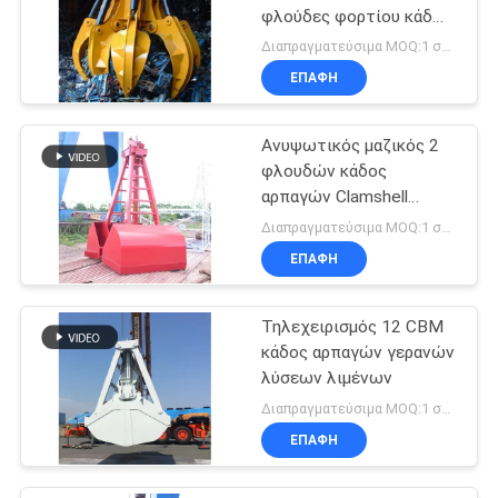
φλούδες φορτίου κάδων
μαζικές βαρέων
Διαπραγματεύσιμα MOQ:1 σύνολο
καθηκόντων
ΕΠΑΦΉ
ηλεκτρουδραυλικές
Ανυψωτικός μαζικός 2
φλουδών κάδος
αρπαγών Clamshell
μηχανικός
Διαπραγματεύσιμα MOQ:1 σύνολο
ΕΠΑΦΉ
Τηλεχειρισμός 12 CBM
κάδος αρπαγών γερανών
λύσεων λιμένων
Διαπραγματεύσιμα MOQ:1 σύνολο
ΕΠΑΦΉ