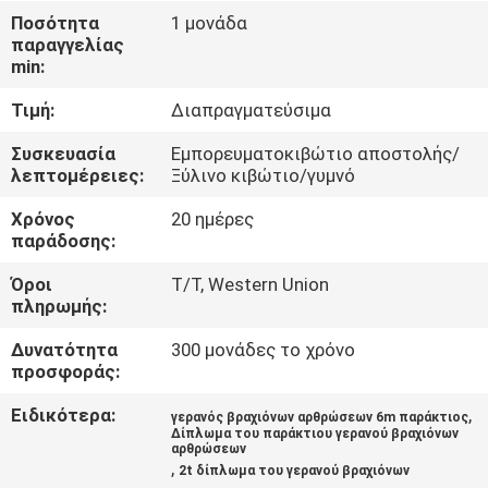
ΕΜΆΣ
Ποσότητα
1 μονάδα
παραγγελίας
min:
ΕΠΙΣΚΈΨΕΙΣ
Τιμή:
Διαπραγματεύσιμα
ΣΤΟ
ΕΡΓΟΣΤΆΣΙΟ
Συσκευασία
Εμπορευματοκιβώτιο αποστολής/
λεπτομέρειες:
Ξύλινο κιβώτιο/γυμνό
Χρόνος
20 ημέρες
ΈΛΕΓΧΟΣ
παράδοσης:
ΠΟΙΌΤΗΤΑΣ
Όροι
T/T, Western Union
πληρωμής:
ΕΙΔΉΣΕΙΣ
Δυνατότητα
300 μονάδες το χρόνο
προσφοράς:
ΥΠΟΘΈΣΕΙΣ
Ειδικότερα:
,
γερανός βραχιόνων αρθρώσεων 6m παράκτιος
Δίπλωμα του παράκτιου γερανού βραχιόνων
αρθρώσεων
CONTACT
,
2t δίπλωμα του γερανού βραχιόνων