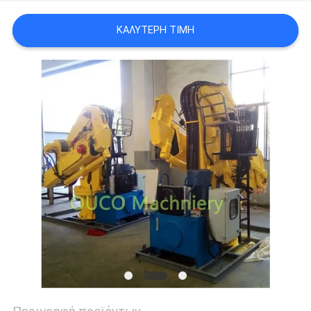
US
ΚΑΛΎΤΕΡΗ ΤΙΜΉ
SITEMAP
ΠΟΛΙΤΙΚΉ
ΑΠΟΡΡΉΤΟΥ