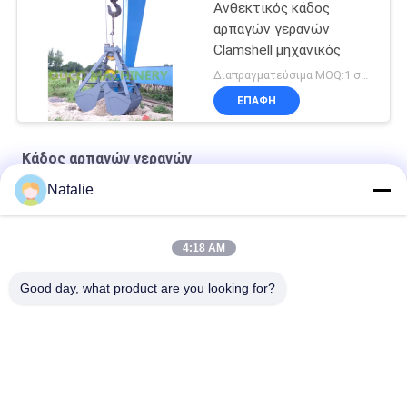
Ανθεκτικός κάδος
αρπαγών γερανών
Clamshell μηχανικός
Διαπραγματεύσιμα MOQ:1 σύνολο
ΕΠΑΦΉ
Κάδος αρπαγών γερανών
Natalie
8m³ Ασύρματο τηλεχειριστήριο
OUCO 15m³ Θύρα τηλεχειριστηρίου
4:18 AM
12 CBM κάδος αρπαγών γερανών
Good day, what product are you looking for?
Λαϊκή κατηγορία
Όλα
Κάδος Αρπαγών 
Μηχανικός Κάδος 
Γερανών
Αρπαγών