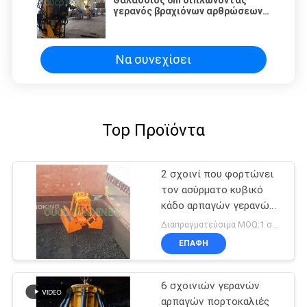
γερανός βραχιόνων αρθρώσεων
βραχιόνων παράκτιος
Να συνεχίσει
Top Προϊόντα
2 σχοινί που φορτώνει
τον ασύρματο κυβικό
κάδο αρπαγών γερανών
12
Διαπραγματεύσιμα MOQ:1 σύνολο
ΕΠΑΦΉ
6 σχοινιών γερανών
αρπαγών πορτοκαλιές