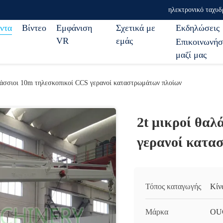
ηλεκτρονικό ταχυδ
ντα
Βίντεο
Εμφάνιση
Σχετικά με
Εκδηλώσεις
VR
εμάς
Επικοινωνήσ
μαζί μας
λάσσιοι 10m τηλεσκοπικοί CCS γερανοί καταστρωμάτων πλοίων
2t μικροί θαλ
γερανοί κατα
Τόπος καταγωγής
Κίν
Μάρκα
OU