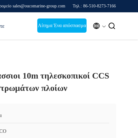
ρομείο sales@oucomarine-group.com
Τηλ.: 86-510-8273-7166


Αίτημα Ένα απόσπασμα
τε
άσσιοι 10m τηλεσκοπικοί CCS
στρωμάτων πλοίων
α
CO