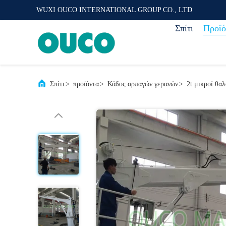
WUXI OUCO INTERNATIONAL GROUP CO., LTD
Σπίτι
Προϊό
Σπίτι
>
προϊόντα
>
Κάδος αρπαγών γερανών
>
2t μικροί θα