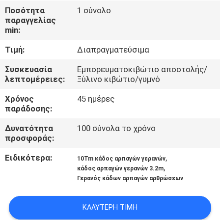
ΕΜΆΣ
Ποσότητα
1 σύνολο
παραγγελίας
min:
ΕΠΙΣΚΈΨΕΙΣ
Τιμή:
Διαπραγματεύσιμα
ΣΤΟ
ΕΡΓΟΣΤΆΣΙΟ
Συσκευασία
Εμπορευματοκιβώτιο αποστολής/
λεπτομέρειες:
Ξύλινο κιβώτιο/γυμνό
Χρόνος
45 ημέρες
ΈΛΕΓΧΟΣ
παράδοσης:
ΠΟΙΌΤΗΤΑΣ
Δυνατότητα
100 σύνολα το χρόνο
προσφοράς:
ΕΙΔΉΣΕΙΣ
Ειδικότερα:
,
10Tm κάδος αρπαγών γερανών
,
κάδος αρπαγών γερανών 3.2m
Γερανός κάδων αρπαγών αρθρώσεων
ΥΠΟΘΈΣΕΙΣ
ΚΑΛΎΤΕΡΗ ΤΙΜΉ
CONTACT