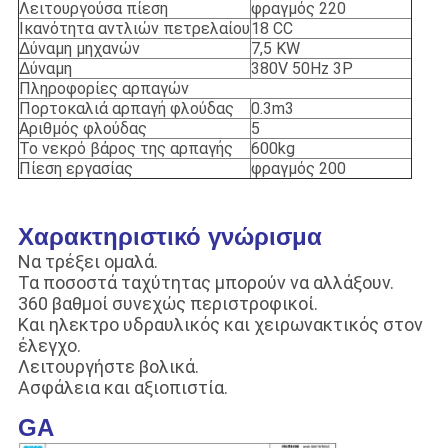
Λειτουργούσα πίεση
φραγμός 220
Ικανότητα αντλιών πετρελαίου
18 CC
Δύναμη μηχανών
7,5 KW
Δύναμη
380V 50Hz 3P
Πληροφορίες αρπαγών
Πορτοκαλιά αρπαγή φλούδας
0.3m3
Αριθμός φλούδας
5
Το νεκρό βάρος της αρπαγής
600kg
Πίεση εργασίας
φραγμός 200
Χαρακτηριστικό γνώρισμα
Να τρέξει ομαλά.
Τα ποσοστά ταχύτητας μπορούν να αλλάξουν.
360 βαθμοί συνεχώς περιστροφικοί.
Και ηλεκτρο υδραυλικός και χειρωνακτικός στον
έλεγχο.
Λειτουργήστε βολικά.
Ασφάλεια και αξιοπιστία.
GA