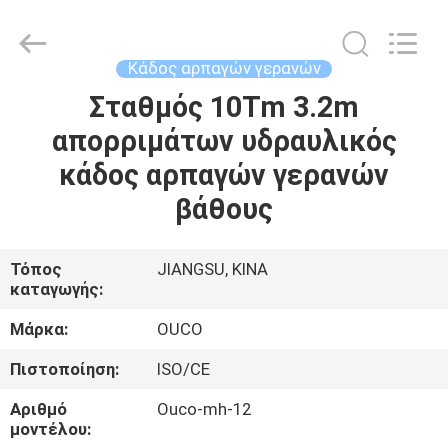
OUCO
INTERNATIONAL
GROUP
CO.,
LTD.
Κάδος αρπαγών γερανών
All
Rights
Σταθμός 10Tm 3.2m
ΣΠΊΤΙ
Reserved.
απορριμάτων υδραυλικός
ΠΡΟΪΌΝΤΑ
κάδος αρπαγών γερανών
βάθους
ΒΊΝΤΕΟ
Τόπος
JIANGSU, ΚΙΝΑ
καταγωγής:
ΕΜΦΆΝΙΣΗ
VR
Μάρκα:
OUCO
Πιστοποίηση:
ISO/CE
ΣΧΕΤΙΚΆ
Αριθμό
Ouco-mh-12
ΜΕ
μοντέλου: