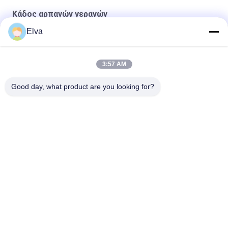
Κάδος αρπαγών γερανών
Elva
8m³ Ασύρματο τηλεχειριστήριο
OUCO 15m³ Θύρα τηλεχειριστηρίου
3:57 AM
12 CBM κάδος αρπαγών γερανών
Good day, what product are you looking for?
Λαϊκή κατηγορία
Όλα
Κάδος Αρπαγών 
Μηχανικός Κάδος 
Γερανών
Αρπαγών
Κάδος Αρπαγών 
Υδραυλικός Κάδος 
Clamshell
Αρπαγών
Ασύρματη Αρπαγή 
Θαλάσσιοι Γερανοί
Τηλεχειρισμού
Παράκτιος Γερανός 
Γερανοί 