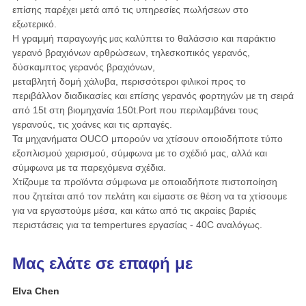
επίσης παρέχει
μετά από τις υπηρεσίες πωλήσεων στο
εξωτερικό.
Η γραμμή παραγωγής
καλύπτει το θαλάσσιο και παράκτιο
μας
γερανό βραχιόνων αρθρώσεων, τηλεσκοπικός γερανός,
δύσκαμπτος γερανός
βραχιόνων,
μεταβλητή δομή χάλυβα, περισσότεροι φιλικοί προς το
περιβάλλον διαδικασίες και επίσης γερανός φορτηγών με τη σειρά
από 15t στη βιομηχανία 150t.Port που περιλαμβάνει τους
γερανούς, τις χοάνες και τις αρπαγές.
Τα μηχανήματα OUCO μπορούν να χτίσουν οποιοδήποτε τύπο
εξοπλισμού χειρισμού, σύμφωνα με το σχέδιό μας, αλλά και
σύμφωνα με τα παρεχόμενα σχέδια.
Χτίζουμε τα προϊόντα σύμφωνα με οποιαδήποτε πιστοποίηση
που ζητείται από τον πελάτη και είμαστε σε θέση να τα χτίσουμε
για να εργαστούμε μέσα, και κάτω από τις ακραίες βαριές
περιστάσεις για τα tempertures εργασίας - 40C αναλόγως.
Μας ελάτε σε επαφή με
Elva Chen