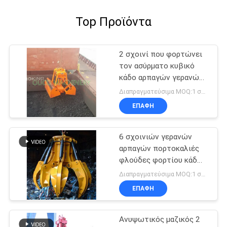
Top Προϊόντα
2 σχοινί που φορτώνει
τον ασύρματο κυβικό
κάδο αρπαγών γερανών
12
Διαπραγματεύσιμα MOQ:1 σύνολο
ΕΠΑΦΉ
6 σχοινιών γερανών
αρπαγών πορτοκαλιές
φλούδες φορτίου κάδων
μαζικές βαρέων
Διαπραγματεύσιμα MOQ:1 σύνολο
καθηκόντων
ΕΠΑΦΉ
ηλεκτρουδραυλικές
Ανυψωτικός μαζικός 2