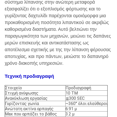
σύστημα λίπανσης στην ανώτερη μεταφορά
εξασφαλίζει ότι ο εξοπλισμός φόρτωσης και το
γυρίζοντας δαχτυλίδι παρέχονται ομοιόμορφα μια
προκαθορισμένη ποσότητα λιπαντικού σε ακριβώς
καθορισμένα διαστήματα. Αυτό βελτιώνει την
παραγωγικότητα των μηχανών, μειώνει τις δαπάνες
μερών επισκευής και αντικατάστασης ως
αποτέλεσμα σχετικής με της την λίπανση φέρουσας
αποτυχίας, και προ πάντων, μειώστε το δαπανηρό
χρόνο διακοπής υπηρεσιών.
Τεχνική προδιαγραφή
Στοιχείο
Προδιαγραφή
Στιγμή ανύψωσης
10 TM
Ανακύκλωση εργασίας
≦300 SEC
Γυρίζοντας γωνία
~360° όλοι ελεύθεροι
Ανώτατη ακτίνα αρπαγής
6.91 μ
Max που αρπάζει το βάθος
3.2 μ