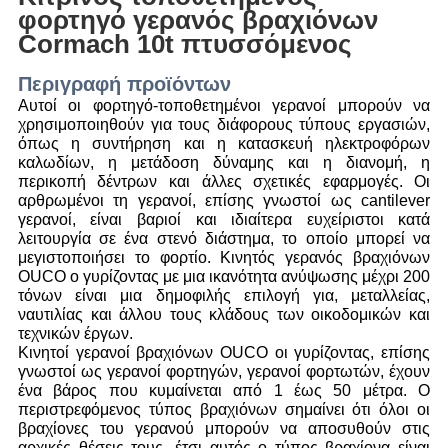
φορτηγό γερανός βραχιόνων
Cormach 10t πτυσσόμενος
Περιγραφή προϊόντων
Αυτοί οι φορτηγό-τοποθετημένοι γερανοί μπορούν να
χρησιμοποιηθούν για τους διάφορους τύπους εργασιών,
όπως η συντήρηση και η κατασκευή ηλεκτροφόρων
καλωδίων, η μετάδοση δύναμης και η διανομή, η
περικοπή δέντρων και άλλες σχετικές εφαρμογές. Οι
αρθρωμένοι τη γερανοί, επίσης γνωστοί ως cantilever
γερανοί, είναι βαριοί και ιδιαίτερα ευχείριστοι κατά
λειτουργία σε ένα στενό διάστημα, το οποίο μπορεί να
μεγιστοποιήσει το φορτίο. Κινητός γερανός βραχιόνων
OUCO ο γυρίζοντας με μια ικανότητα ανύψωσης μέχρι 200
τόνων είναι μια δημοφιλής επιλογή για, μεταλλείας,
ναυτιλίας και άλλου τους κλάδους των οικοδομικών και
τεχνικών έργων.
Κινητοί γερανοί βραχιόνων OUCO οι γυρίζοντας, επίσης
γνωστοί ως γερανοί φορτηγών, γερανοί φορτωτών, έχουν
ένα βάρος που κυμαίνεται από 1 έως 50 μέτρα. Ο
περιστρεφόμενος τύπος βραχιόνων σημαίνει ότι όλοι οι
βραχίονες του γερανού μπορούν να αποσυθούν στις
αρχικές θέσεις τους, έτσι αυτός ο τύπος βραχίονα είναι