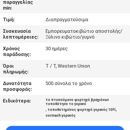
παραγγελίας
ΕΜΆΣ
min:
Τιμή:
Διαπραγματεύσιμα
ΕΠΙΣΚΈΨΕΙΣ
ΣΤΟ
Συσκευασία
Εμπορευματοκιβώτιο αποστολής/
λεπτομέρειες:
Ξύλινο κιβώτιο/γυμνό
ΕΡΓΟΣΤΆΣΙΟ
Χρόνος
30 ημέρες
παράδοσης:
ΈΛΕΓΧΟΣ
Όροι
T / T, Western Union
ΠΟΙΌΤΗΤΑΣ
πληρωμής:
Δυνατότητα
500 σύνολα το χρόνο
ΕΙΔΉΣΕΙΣ
προσφοράς:
Ειδικότερα:
το πτυσσόμενο φορτηγό βραχιόνων
τοποθέτησε το γερανό
ΥΠΟΘΈΣΕΙΣ
,
,
τοποθετημένος φορτηγό γερανός 10ft
cormach γερανός
CONTACT