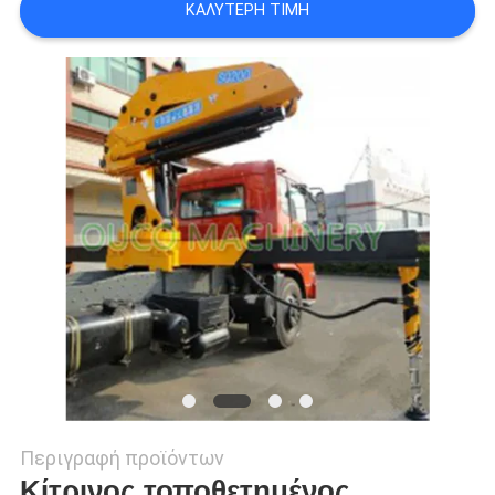
ΚΑΛΎΤΕΡΗ ΤΙΜΉ
US
SITEMAP
ΠΟΛΙΤΙΚΉ
ΑΠΟΡΡΉΤΟΥ
Περιγραφή προϊόντων
Κίτρινος τοποθετημένος