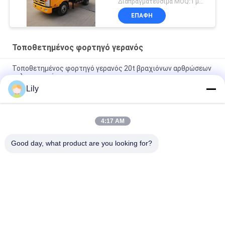
Διαπραγματεύσιμα MOQ:1 μονάδα
ΕΠΑΦΉ
Τοποθετημένος φορτηγό γερανός
Τοποθετημένος φορτηγό γερανός 20t βραχιόνων αρθρώσεων
τηλεσκοπικός
Lily
Βαρέων καθηκόντων τοποθετημένος φορτηγό τηλεσκοπικός
βραχίονας ικανότητας γερανών 10t μικρός τυποποιημένος
4:17 AM
20t άρθρωση και τηλεσκοπικός τοποθετημένος φορτηγό
γερανός βραχιόνων
Good day, what product are you looking for?
Λαϊκή κατηγορία
Όλα
Κάδος Αρπαγών 
Μηχανικός Κάδος 
Γερανών
Αρπαγών
Κάδος Αρπαγών 
Υδραυλικός Κάδος 