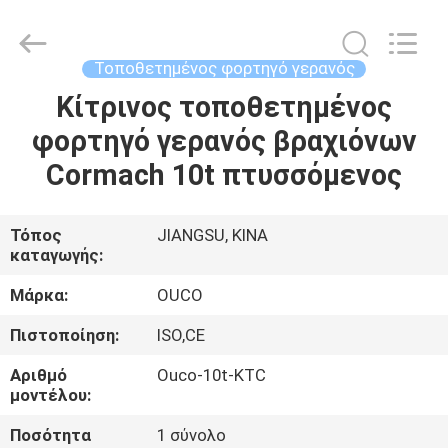
OUCO
INTERNATIONAL
GROUP
CO.,
LTD.
Τοποθετημένος φορτηγό γερανός
All
Rights
Κίτρινος τοποθετημένος
ΣΠΊΤΙ
Reserved.
φορτηγό γερανός βραχιόνων
ΠΡΟΪΌΝΤΑ
Cormach 10t πτυσσόμενος
ΒΊΝΤΕΟ
Τόπος
JIANGSU, ΚΙΝΑ
καταγωγής:
ΕΜΦΆΝΙΣΗ
Μάρκα:
OUCO
VR
Πιστοποίηση:
ISO,CE
Αριθμό
Ouco-10t-KTC
ΣΧΕΤΙΚΆ
μοντέλου:
ΜΕ
Ποσότητα
1 σύνολο