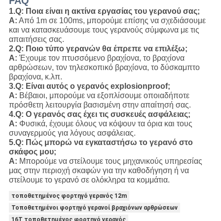
FAQ
1.Q: Ποια είναι η ακτίνα εργασίας του γερανού σας;
Α:
Από 1m σε 100ms, μπορούμε επίσης να σχεδιάσουμε
και να κατασκευάσουμε τους γερανούς σύμφωνα με τις
απαιτήσεις σας.
2.Q: Ποιο τύπο γερανών θα έπρεπε να επιλέξω;
Α:
Έχουμε τον πτυσσόμενο βραχίονα, το βραχίονα
αρθρώσεων, τον τηλεσκοπικό βραχίονα, το δύσκαμπτο
βραχίονα, κ.λπ.
3.Q: Είναι αυτός ο γερανός explosionproof;
Α:
Βέβαιοι, μπορούμε να εξοπλίσουμε οποιαδήποτε
πρόσθετη λειτουργία βασισμένη στην απαίτησή σας.
4.Q: Ο γερανός σας έχει τις συσκευές ασφάλειας;
Α:
Φυσικά, έχουμε όλους να κόψουν τα όρια και τους
συναγερμούς για λόγους ασφάλειας.
5.Q: Πώς μπορώ να εγκαταστήσω το γερανό στο
σκάφος μου;
Α:
Μπορούμε να στείλουμε τους μηχανικούς υπηρεσίας
μας στην περιοχή σκαφών για την καθοδήγηση ή να
στείλουμε το γερανό σε ολόκληρα τα κομμάτια.
τοποθετημένος φορτηγό γερανός 12m
Τοποθετημένοι φορτηγό γερανοί βραχιόνων αρθρώσεων
16T τοποθετημένος φορτηγό γερανός