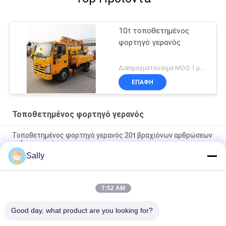
10t τοποθετημένος
φορτηγό γερανός
Διαπραγματεύσιμα MOQ:1 μονάδα
ΕΠΑΦΉ
Τοποθετημένος φορτηγό γερανός
Τοποθετημένος φορτηγό γερανός 20t βραχιόνων αρθρώσεων
τηλεσκοπικός
Sally
Βαρέων καθηκόντων τοποθετημένος φορτηγό τηλεσκοπικός
βραχίονας ικανότητας γερανών 10t μικρός τυποποιημένος
7:52 AM
20t άρθρωση και τηλεσκοπικός τοποθετημένος φορτηγό
γερανός βραχιόνων
Good day, what product are you looking for?