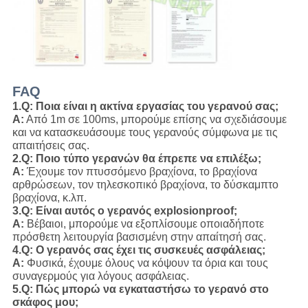
FAQ
1.Q: Ποια είναι η ακτίνα εργασίας του γερανού σας;
Α:
Από 1m σε 100ms, μπορούμε επίσης να σχεδιάσουμε
και να κατασκευάσουμε τους γερανούς σύμφωνα με τις
απαιτήσεις σας.
2.Q: Ποιο τύπο γερανών θα έπρεπε να επιλέξω;
Α:
Έχουμε τον πτυσσόμενο βραχίονα, το βραχίονα
αρθρώσεων, τον τηλεσκοπικό βραχίονα, το δύσκαμπτο
βραχίονα, κ.λπ.
3.Q: Είναι αυτός ο γερανός explosionproof;
Α:
Βέβαιοι, μπορούμε να εξοπλίσουμε οποιαδήποτε
πρόσθετη λειτουργία βασισμένη στην απαίτησή σας.
4.Q: Ο γερανός σας έχει τις συσκευές ασφάλειας;
Α:
Φυσικά, έχουμε όλους να κόψουν τα όρια και τους
συναγερμούς για λόγους ασφάλειας.
5.Q: Πώς μπορώ να εγκαταστήσω το γερανό στο
σκάφος μου;