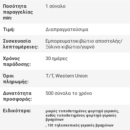
ΕΜΆΣ
Ποσότητα
1 σύνολο
παραγγελίας
min:
ΕΠΙΣΚΈΨΕΙΣ
Τιμή:
Διαπραγματεύσιμα
ΣΤΟ
ΕΡΓΟΣΤΆΣΙΟ
Συσκευασία
Εμπορευματοκιβώτιο αποστολής/
λεπτομέρειες:
Ξύλινο κιβώτιο/γυμνό
Χρόνος
30 ημέρες
ΈΛΕΓΧΟΣ
παράδοσης:
ΠΟΙΌΤΗΤΑΣ
Όροι
T/T, Western Union
πληρωμής:
ΕΙΔΉΣΕΙΣ
Δυνατότητα
500 σύνολα το χρόνο
προσφοράς:
ΥΠΟΘΈΣΕΙΣ
Ειδικότερα:
,
μικρός τοποθετημένος φορτηγό γερανός
ευθύς τοποθετημένος φορτηγό γερανός
βραχιόνων
CONTACT
,
10t τηλεσκοπικός γερανός βραχιόνων