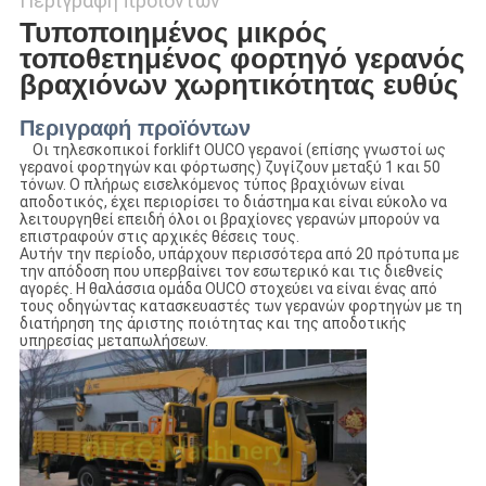
Περιγραφή προϊόντων
Τυποποιημένος μικρός
τοποθετημένος φορτηγό γερανός
βραχιόνων χωρητικότητας ευθύς
Περιγραφή προϊόντων
Οι τηλεσκοπικοί forklift OUCO γερανοί (επίσης γνωστοί ως
γερανοί φορτηγών και φόρτωσης) ζυγίζουν μεταξύ 1 και 50
τόνων. Ο πλήρως εισελκόμενος τύπος βραχιόνων είναι
αποδοτικός, έχει περιορίσει το διάστημα και είναι εύκολο να
λειτουργηθεί επειδή όλοι οι βραχίονες γερανών μπορούν να
επιστραφούν στις αρχικές θέσεις τους.
Αυτήν την περίοδο, υπάρχουν περισσότερα από 20 πρότυπα με
την απόδοση που υπερβαίνει τον εσωτερικό και τις διεθνείς
αγορές. Η θαλάσσια ομάδα OUCO στοχεύει να είναι ένας από
τους οδηγώντας κατασκευαστές των γερανών φορτηγών με τη
διατήρηση της άριστης ποιότητας και της αποδοτικής
υπηρεσίας μεταπωλήσεων.