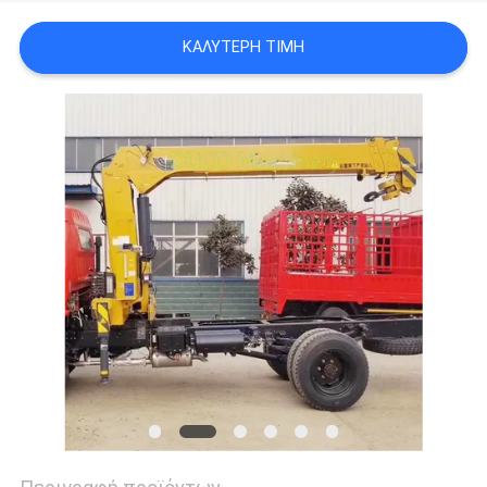
US
ΚΑΛΎΤΕΡΗ ΤΙΜΉ
SITEMAP
ΠΟΛΙΤΙΚΉ
ΑΠΟΡΡΉΤΟΥ