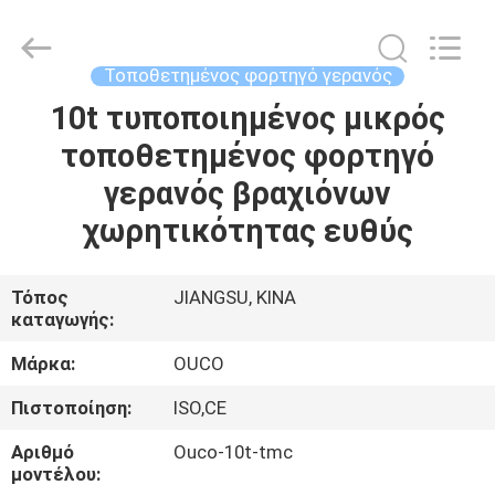
OUCO
INTERNATIONAL
GROUP
CO.,
LTD.
Τοποθετημένος φορτηγό γερανός
All
Rights
10t τυποποιημένος μικρός
ΣΠΊΤΙ
Reserved.
τοποθετημένος φορτηγό
ΠΡΟΪΌΝΤΑ
γερανός βραχιόνων
χωρητικότητας ευθύς
ΒΊΝΤΕΟ
Τόπος
JIANGSU, ΚΙΝΑ
καταγωγής:
ΕΜΦΆΝΙΣΗ
VR
Μάρκα:
OUCO
Πιστοποίηση:
ISO,CE
ΣΧΕΤΙΚΆ
Αριθμό
Ouco-10t-tmc
ΜΕ
μοντέλου: