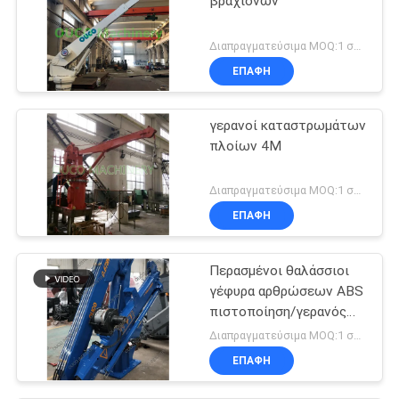
βραχιόνων
Διαπραγματεύσιμα MOQ:1 σύνολο
ΕΠΑΦΉ
γερανοί καταστρωμάτων
πλοίων 4M
Διαπραγματεύσιμα MOQ:1 σύνολο
ΕΠΑΦΉ
Περασμένοι θαλάσσιοι
γέφυρα αρθρώσεων ABS
πιστοποίηση/γερανός
βραχιόνων
Διαπραγματεύσιμα MOQ:1 σύνολο
καταστρώματος
ΕΠΑΦΉ