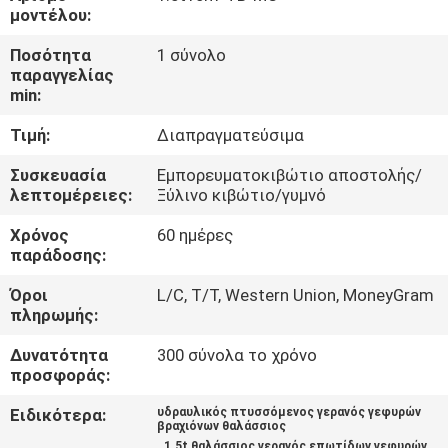
ΕΜΆΣ
μοντέλου:
Ποσότητα
1 σύνολο
ΕΠΙΣΚΈΨΕΙΣ
παραγγελίας
min:
ΣΤΟ
Τιμή:
Διαπραγματεύσιμα
ΕΡΓΟΣΤΆΣΙΟ
Συσκευασία
Εμπορευματοκιβώτιο αποστολής/
λεπτομέρειες:
Ξύλινο κιβώτιο/γυμνό
ΈΛΕΓΧΟΣ
Χρόνος
60 ημέρες
ΠΟΙΌΤΗΤΑΣ
παράδοσης:
Όροι
L/C, T/T, Western Union, MoneyGram
ΕΙΔΉΣΕΙΣ
πληρωμής:
Δυνατότητα
300 σύνολα το χρόνο
ΥΠΟΘΈΣΕΙΣ
προσφοράς:
Ειδικότερα:
υδραυλικός πτυσσόμενος γερανός γεφυρών
βραχιόνων θαλάσσιος
CONTACT
,
,
1.5t θαλάσσιος γερανός επωτίδων γεφυρών