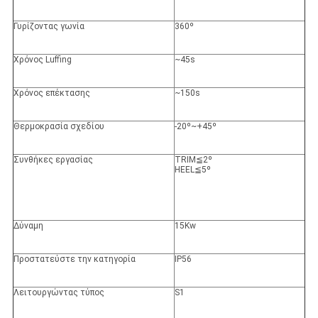
Γυρίζοντας γωνία
360º
Χρόνος Luffing
~45s
Χρόνος επέκτασης
~150s
Θερμοκρασία σχεδίου
-20º~+45º
Συνθήκες εργασίας
TRIM≦2º
HEEL≦5º
Δύναμη
15Kw
Προστατεύστε την κατηγορία
IP56
Λειτουργώντας τύπος
S1