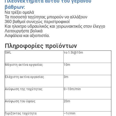
Πλεονεκτήματα αυτού του γερανού
βάθρων:
Να τρέξει ομαλά
Τα ποσοστά ταχύτητας μπορούν να αλλάξουν
360 βαθμοί συνεχώς περιστροφικοί
Και ηλεκτρο υδραυλικός και χειρωνακτικός στον έλεγχο
Λειτουργήστε βολικά
Ασφάλεια και αξιοπιστία.
Πληροφορίες προϊόντων
SWL
το 1.5t@10m
Μέγιστη ακτίνα εργασίας
10m
Ελάχιστη ακτίνα εργασίας
3m
Ανύψωση της ταχύτητας
0~10m/min
Ανύψωση του ύψους
20m
Γυρίζοντας ταχύτητα
~1r/min