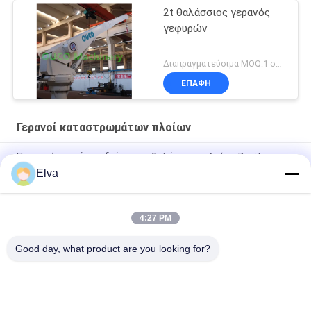
2t θαλάσσιος γερανός
γεφυρών
Διαπραγματεύσιμα MOQ:1 σύνολο
ΕΠΑΦΉ
Γερανοί καταστρωμάτων πλοίων
Προηγμένο σκάφος διάσωσης θαλάσσιων πλοίων Davit
System A Frame
Elva
Σύστημα διάσωσης με ένα χέρι για σωσίβιες και σωσίβιες
λέμβους
4:27 PM
14 KN Υδραυλικός μονόχειρας τροχός για διάσωση
Good day, what product are you looking for?
Λαϊκή κατηγορία
Όλα