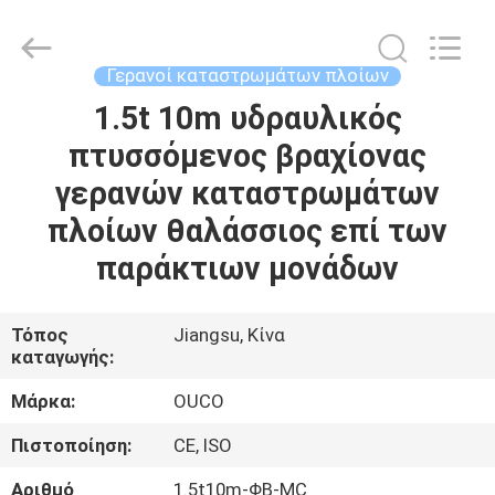
OUCO
INTERNATIONAL
GROUP
CO.,
LTD.
Γερανοί καταστρωμάτων πλοίων
All
Rights
1.5t 10m υδραυλικός
ΣΠΊΤΙ
Reserved.
πτυσσόμενος βραχίονας
ΠΡΟΪΌΝΤΑ
γερανών καταστρωμάτων
πλοίων θαλάσσιος επί των
ΒΊΝΤΕΟ
παράκτιων μονάδων
ΕΜΦΆΝΙΣΗ
Τόπος
Jiangsu, Κίνα
καταγωγής:
VR
Μάρκα:
OUCO
ΣΧΕΤΙΚΆ
Πιστοποίηση:
CE, ISO
ΜΕ
Αριθμό
1.5t10m-ΦΒ-MC