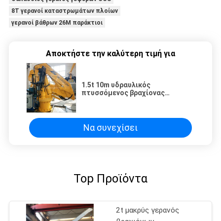
8T γερανοί καταστρωμάτων πλοίων
γερανοί βάθρων 26M παράκτιοι
Αποκτήστε την καλύτερη τιμή για
1.5t 10m υδραυλικός
πτυσσόμενος βραχίονας
γερανών καταστρωμάτων
πλοίων θαλάσσιος επί των
παράκτιων μονάδων
Να συνεχίσει
Top Προϊόντα
2t μακρύς γερανός