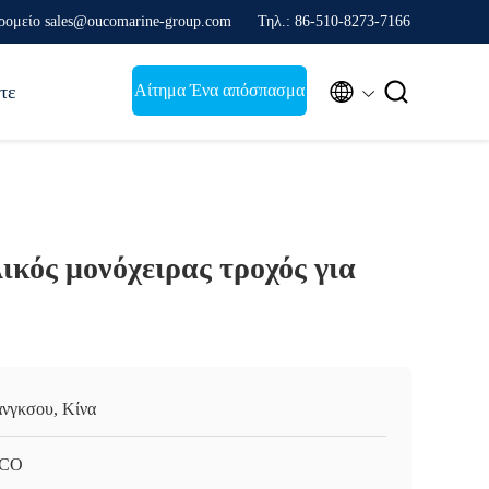
ρομείο sales@oucomarine-group.com
Τηλ.: 86-510-8273-7166


Αίτημα Ένα απόσπασμα
τε
κός μονόχειρας τροχός για
άνγκσου, Κίνα
CO