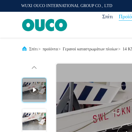
WUXI OUCO INTERNATIONAL GROUP CO., LTD
Σπίτι
Προϊό
Σπίτι
>
προϊόντα
>
Γερανοί καταστρωμάτων πλοίων
>
14 K