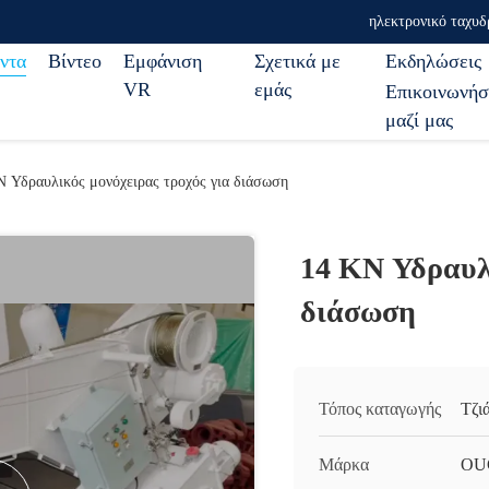
ηλεκτρονικό ταχυδ
ντα
Βίντεο
Εμφάνιση
Σχετικά με
Εκδηλώσεις
VR
εμάς
Επικοινωνήσ
μαζί μας
N Υδραυλικός μονόχειρας τροχός για διάσωση
14 KN Υδραυλι
διάσωση
Τόπος καταγωγής
Τζι
Μάρκα
OU