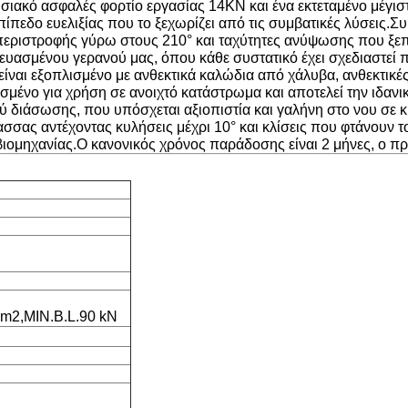
ιακό ασφαλές φορτίο εργασίας 14KN και ένα εκτεταμένο μέγισ
ίπεδο ευελιξίας που το ξεχωρίζει από τις συμβατικές λύσεις.Σ
ς περιστροφής γύρω στους 210° και ταχύτητες ανύψωσης που ξε
ευασμένου γερανού μας, όπου κάθε συστατικό έχει σχεδιαστεί π
ναι εξοπλισμένο με ανθεκτικά καλώδια από χάλυβα, ανθεκτικές
ιασμένο για χρήση σε ανοιχτό κατάστρωμα και αποτελεί την ιδα
 διάσωσης, που υπόσχεται αξιοπιστία και γαλήνη στο νου σε κ
σσας αντέχοντας κυλήσεις μέχρι 10° και κλίσεις που φτάνουν το
βιομηχανίας.Ο κανονικός χρόνος παράδοσης είναι 2 μήνες, ο π
m2,MIN.B.L.90 kN