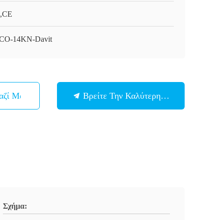
,CE
CO-14KN-Davit
αζί Μας
Βρείτε Την Καλύτερη Τιμή
Σχήμα: