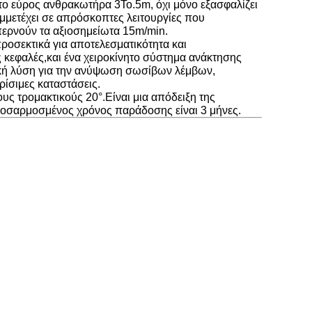
το εύρος ανθρακωτήρα 3Το.5m, όχι μόνο εξασφαλίζει
υμμετέχει σε απρόσκοπτες λειτουργίες που
περνούν τα αξιοσημείωτα 15m/min.
ροσεκτικά για αποτελεσματικότητα και
 κεφαλές,και ένα χειροκίνητο σύστημα ανάκτησης
νική λύση για την ανύψωση σωσίβων λέμβων,
ρίσιμες καταστάσεις.
υς τρομακτικούς 20°.Είναι μια απόδειξη της
ροσαρμοσμένος χρόνος παράδοσης είναι 3 μήνες.