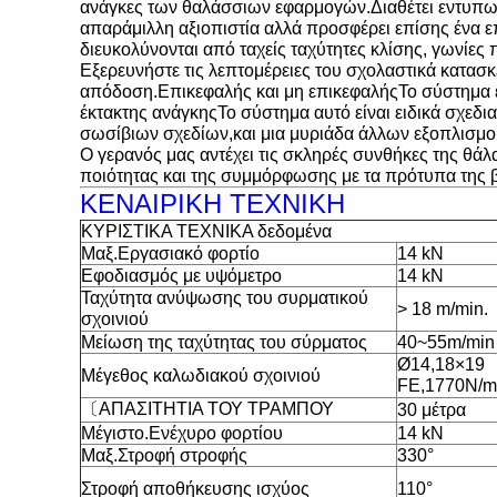
ανάγκες των θαλάσσιων εφαρμογών.Διαθέτει εντυπωσ
απαράμιλλη αξιοπιστία αλλά προσφέρει επίσης ένα επ
διευκολύνονται από ταχείς ταχύτητες κλίσης, γωνίε
Εξερευνήστε τις λεπτομέρειες του σχολαστικά κατασκ
απόδοση.Επικεφαλής και μη επικεφαλήςΤο σύστημα εί
έκτακτης ανάγκηςΤο σύστημα αυτό είναι ειδικά σχεδ
σωσίβιων σχεδίων,και μια μυριάδα άλλων εξοπλισμού
Ο γερανός μας αντέχει τις σκληρές συνθήκες της θάλα
ποιότητας και της συμμόρφωσης με τα πρότυπα της 
ΚΕΝΑΙΡΙΚΗ ΤΕΧΝΙΚΗ
ΚΥΡΙΣΤΙΚΑ ΤΕΧΝΙΚΑ δεδομένα
Μαξ.Εργασιακό φορτίο
14 kN
Εφοδιασμός με υψόμετρο
14 kN
Ταχύτητα ανύψωσης του συρματικού
> 18 m/min.
σχοινιού
Μείωση της ταχύτητας του σύρματος
40~55m/min
Ø14,18×19
Μέγεθος καλωδιακού σχοινιού
FE,1770N/m
〔
ΑΠΑΣΙΤΗΤΙΑ ΤΟΥ ΤΡΑΜΠΟΥ
30 μέτρα
Μέγιστο.Ενέχυρο φορτίου
14 kN
Μαξ.Στροφή στροφής
330°
Στροφή αποθήκευσης ισχύος
110°