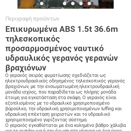
Περιγραφή προϊόντων
Επικυρωμένα ABS 1.5t 36.6m
τηλεσκοπικός
προσαρμοσμένος ναυτικό
υδραυλικός γερανός γερανών
βραχιόνων
Ο γερανός σειράς φυματίωσης σχεδιάζεται ως
ηλεκτρουδραυλικός οδηγημένος τηλεσκοπικός γερανός
βραχιόνων, με την ενσωματωμένη ηλεκτρουδραυλική
μονάδα ισχύος, που παραδίδεται ως πλήρης μονάδα
έτοιμη για εγκατάσταση στα σκάφη. Ο γερανός είναι
εξοπλισμένος με το υδραυλικό χρησιμοποιημένο
βαρούλκο, την υδραυλική χρησιμοποιημένων luffing και
υδραυλική επέκταση χειριστών και το υδραυλικό
χρησιμοποιημένο γυρίζοντας σύστημα.
Ο γερανός εγκαθίσταται με ένα κυλημένο βάθρο χάλυβα
για το αμπάρωμα ή την ένωση στη γέφυρα με ένα ύψος