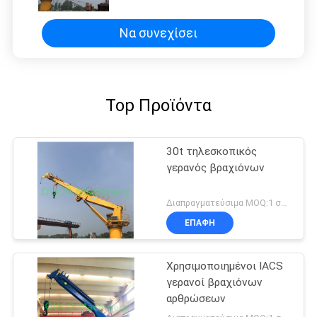
υδραυλικό γερανό 1.5t 36.6m
Να συνεχίσει
Top Προϊόντα
30t τηλεσκοπικός
γερανός βραχιόνων
Διαπραγματεύσιμα MOQ:1 σύνολο
ΕΠΑΦΉ
Χρησιμοποιημένοι IACS
γερανοί βραχιόνων
αρθρώσεων