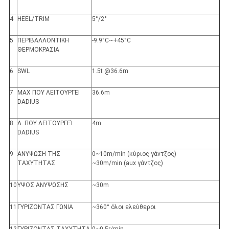
4
HEEL/TRIM
5°/2°
5
ΠΕΡΙΒΑΛΛΟΝΤΙΚΗ
-9.9°C~+45°C
ΘΕΡΜΟΚΡΑΣΙΑ
6
SWL
1.5t @36.6m
7
MAX ΠΟΥ ΛΕΙΤΟΥΡΓΕΙ
36.6m
DADIUS
8
Λ. ΠΟΥ ΛΕΙΤΟΥΡΓΕΊ
4m
DADIUS
9
ΑΝΥΨΩΣΗ ΤΗΣ
0~10m/min (κύριος γάντζος)
ΤΑΧΥΤΗΤΑΣ
~30m/min (aux γάντζος)
10
ΥΨΟΣ ΑΝΥΨΩΣΗΣ
~30m
11
ΓΥΡΙΖΟΝΤΑΣ ΓΩΝΙΑ
~360° όλοι ελεύθεροι