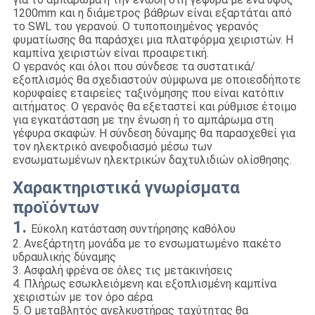
1200mm και η διάμετρος βάθρων είναι εξαρτάται από
το SWL του γερανού. Ο τυποποιημένος γερανός
φυματίωσης θα παράσχει μια πλατφόρμα χειριστών. Η
καμπίνα χειριστών είναι προαιρετική.
Ο γερανός και όλοι που σύνδεσε τα συστατικά/
εξοπλισμός θα σχεδιαστούν σύμφωνα με οποιεσδήποτε
κορυφαίες εταιρείες ταξινόμησης που είναι κατόπιν
αιτήματος. Ο γερανός θα εξεταστεί και ρύθμισε έτοιμο
για εγκατάσταση με την ένωση ή το αμπάρωμα στη
γέφυρα σκαφών. Η σύνδεση δύναμης θα παρασχεθεί για
τον ηλεκτρικό ανεφοδιασμό μέσω των
ενσωματωμένων ηλεκτρικών δαχτυλιδιών ολίσθησης.
Χαρακτηριστικά γνωρίσματα
προϊόντων
1.
Εύκολη κατάσταση συντήρησης καθόλου
2. Ανεξάρτητη μονάδα με το ενσωματωμένο πακέτο
υδραυλικής δύναμης
3. Ασφαλή φρένα σε όλες τις μετακινήσεις
4. Πλήρως εσωκλειόμενη και εξοπλισμένη καμπίνα
χειριστών με τον όρο αέρα
5. Ο μεταβλητός ανελκυστήρας ταχύτητας θα