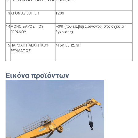
12
ΓΥΡΙΖΟΝΤΑΣ ΤΑΧΥΤΗΤΑ
0~0.5r/min
13
ΧΡΌΝΟΣ LUFFER
120s
14
ΜΟΝΟ ΒΑΡΟΣ ΤΟΥ
~39t (που επιβεβαιώνονται στο σχέδιο
ΓΕΡΑΝΟΥ
έγκρισης)
15
ΠΑΡΟΧΗ ΗΛΕΚΤΡΙΚΟΥ
415v, 50Hz, 3P
ΡΕΎΜΑΤΟΣ
Εικόνα προϊόντων