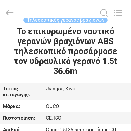
OUCO
INTERNATIONAL
GROUP
CO.,
LTD.
Τηλεσκοπικός γερανός βραχιόνων
All
Rights
Το επικυρωμένο ναυτικό
ΣΠΊΤΙ
Reserved.
γερανών βραχιόνων ABS
ΠΡΟΪΌΝΤΑ
τηλεσκοπικό προσάρμοσε
τον υδραυλικό γερανό 1.5t
ΒΊΝΤΕΟ
36.6m
ΕΜΦΆΝΙΣΗ
Τόπος
Jiangsu, Κίνα
καταγωγής:
VR
Μάρκα:
OUCO
ΣΧΕΤΙΚΆ
Πιστοποίηση:
CE, ISO
ΜΕ
Αριθμό
Ouco-1.5t36.6m-φυματίωση-00