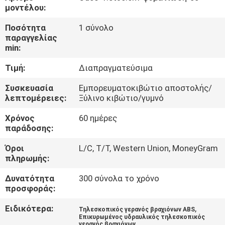
ΕΜΆΣ
μοντέλου:
Ποσότητα
1 σύνολο
ΕΠΙΣΚΈΨΕΙΣ
παραγγελίας
min:
ΣΤΟ
Τιμή:
Διαπραγματεύσιμα
ΕΡΓΟΣΤΆΣΙΟ
Συσκευασία
Εμπορευματοκιβώτιο αποστολής/
λεπτομέρειες:
Ξύλινο κιβώτιο/γυμνό
ΈΛΕΓΧΟΣ
Χρόνος
60 ημέρες
ΠΟΙΌΤΗΤΑΣ
παράδοσης:
Όροι
L/C, T/T, Western Union, MoneyGram
ΕΙΔΉΣΕΙΣ
πληρωμής:
Δυνατότητα
300 σύνολα το χρόνο
ΥΠΟΘΈΣΕΙΣ
προσφοράς:
Ειδικότερα:
,
Τηλεσκοπικός γερανός βραχιόνων ABS
CONTACT
Επικυρωμένος υδραυλικός τηλεσκοπικός
γερανός βραχιόνων