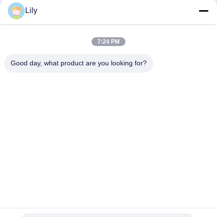
Γερανός ηλεκτρικού μηχανοστασίου 10 τόνων για πλοίο
Lily
Υδραυλικός Τηλεσκοπικός Γερανός Αποβάθρας 12T10M
7:24 PM
Θαλάσσιο υδραυλικό 3t 30m άσπρος τηλεσκοπικός γερανός
βραχιόνων
Good day, what product are you looking for?
Λαϊκή κατηγορία
Όλα
Κάδος Αρπαγών 
Μηχανικός Κάδος 
Γερανών
Αρπαγών
Κάδος Αρπαγών 
Υδραυλικός Κάδος 
Clamshell
Αρπαγών
Ασύρματη Αρπαγή 
Θαλάσσιοι Γερανοί
Τηλεχειρισμού
Παράκτιος Γερανός 
Γερανοί 
Βάθρων
Καταστρωμάτων 
Πλοίων