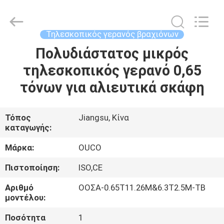
OUCO
INTERNATIONAL
GROUP
CO.,
LTD.
Τηλεσκοπικός γερανός βραχιόνων
All
Rights
Πολυδιάστατος μικρός
ΣΠΊΤΙ
Reserved.
τηλεσκοπικός γερανό 0,65
ΠΡΟΪΌΝΤΑ
τόνων για αλιευτικά σκάφη
ΒΊΝΤΕΟ
Τόπος
Jiangsu, Κίνα
καταγωγής:
ΕΜΦΆΝΙΣΗ
Μάρκα:
OUCO
VR
Πιστοποίηση:
ISO,CE
Αριθμό
ΟΟΣΑ-0.65T11.26M&6.3T2.5M-TB
ΣΧΕΤΙΚΆ
μοντέλου:
ΜΕ
Ποσότητα
1