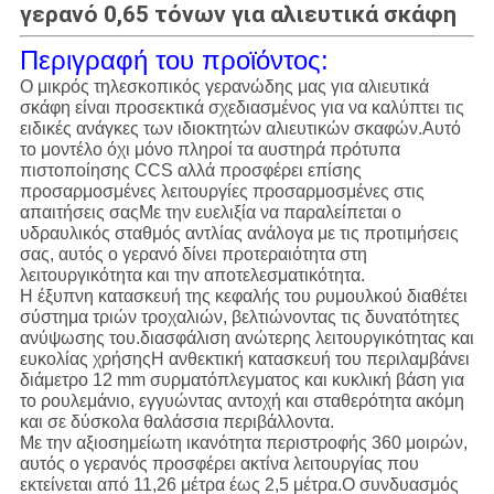
γερανό 0,65 τόνων για αλιευτικά σκάφη
Περιγραφή του προϊόντος:
Ο μικρός τηλεσκοπικός γερανώδης μας για αλιευτικά
σκάφη είναι προσεκτικά σχεδιασμένος για να καλύπτει τις
ειδικές ανάγκες των ιδιοκτητών αλιευτικών σκαφών.Αυτό
το μοντέλο όχι μόνο πληροί τα αυστηρά πρότυπα
πιστοποίησης CCS αλλά προσφέρει επίσης
προσαρμοσμένες λειτουργίες προσαρμοσμένες στις
απαιτήσεις σαςΜε την ευελιξία να παραλείπεται ο
υδραυλικός σταθμός αντλίας ανάλογα με τις προτιμήσεις
σας, αυτός ο γερανό δίνει προτεραιότητα στη
λειτουργικότητα και την αποτελεσματικότητα.
Η έξυπνη κατασκευή της κεφαλής του ρυμουλκού διαθέτει
σύστημα τριών τροχαλιών, βελτιώνοντας τις δυνατότητες
ανύψωσης του.διασφάλιση ανώτερης λειτουργικότητας και
ευκολίας χρήσηςΗ ανθεκτική κατασκευή του περιλαμβάνει
διάμετρο 12 mm συρματόπλεγματος και κυκλική βάση για
το ρουλεμάνιο, εγγυώντας αντοχή και σταθερότητα ακόμη
και σε δύσκολα θαλάσσια περιβάλλοντα.
Με την αξιοσημείωτη ικανότητα περιστροφής 360 μοιρών,
αυτός ο γερανός προσφέρει ακτίνα λειτουργίας που
εκτείνεται από 11,26 μέτρα έως 2,5 μέτρα.Ο συνδυασμός