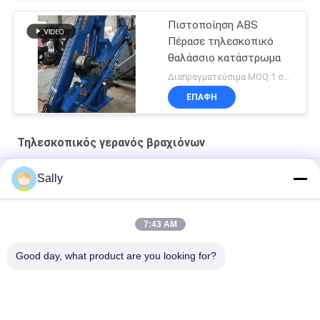
Πιστοποίηση ABS
Πέρασε τηλεσκοπικό
θαλάσσιο κατάστρωμα
Διαπραγματεύσιμα MOQ:1 σύνολο
ΕΠΑΦΉ
Τηλεσκοπικός γερανός βραχιόνων
Γερανός ηλεκτρικού μηχανοστασίου 10 τόνων για πλοίο
Sally
Υδραυλικός Τηλεσκοπικός Γερανός Αποβάθρας 12T10M
7:43 AM
Θαλάσσιο υδραυλικό 3t 30m άσπρος τηλεσκοπικός γερανός
βραχιόνων
Good day, what product are you looking for?
Λαϊκή κατηγορία
Όλα