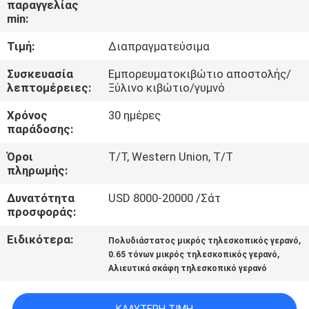
παραγγελίας
ΕΜΆΣ
min:
Τιμή:
Διαπραγματεύσιμα
ΕΠΙΣΚΈΨΕΙΣ
ΣΤΟ
Συσκευασία
Εμπορευματοκιβώτιο αποστολής/
λεπτομέρειες:
Ξύλινο κιβώτιο/γυμνό
ΕΡΓΟΣΤΆΣΙΟ
Χρόνος
30 ημέρες
παράδοσης:
ΈΛΕΓΧΟΣ
Όροι
T/T, Western Union, T/T
ΠΟΙΌΤΗΤΑΣ
πληρωμής:
Δυνατότητα
USD 8000-20000 /Σάτ
ΕΙΔΉΣΕΙΣ
προσφοράς:
Ειδικότερα:
,
Πολυδιάστατος μικρός τηλεσκοπικός γερανό
ΥΠΟΘΈΣΕΙΣ
,
0.65 τόνων μικρός τηλεσκοπικός γερανό
Αλιευτικά σκάφη τηλεσκοπικό γερανό
CONTACT