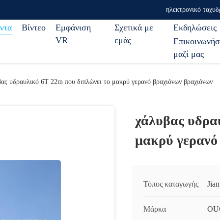
ηλεκτρονικό ταχυδ
ντα
Βίντεο
Εμφάνιση
Σχετικά με
Εκδηλώσεις
VR
εμάς
Επικοινωνήσ
μαζί μας
ας υδραυλικό 6T 22m που διπλώνει το μακρύ γερανό βραχιόνων βραχιόνων
χάλυβας υδραυ
μακρύ γερανό
Τόπος καταγωγής
Jia
Μάρκα
OU