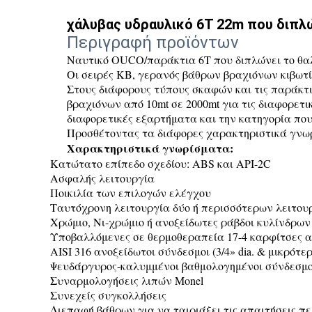
χάλυβας υδραυλικό 6T 22m που διπλ
Περιγραφή προϊόντων
Ναυτικό OUCO/παράκτια 6T που διπλώνει το θ
Οι σειρές KB, γερανός βάθρων βραχιόνων κιβωτί
Στους διάφορους τύπους σκαφών και τις παράκτι
βραχιόνων από 10mt σε 2000mt για τις διαφορετ
διαφορετικές εξαρτήματα και την κατηγορία που 
Προσθέτοντας τα διάφορες χαρακτηριστικά γνωρ
Χαρακτηριστικά γνωρίσματα:
Κατώτατο επίπεδο σχεδίου: ABS και API-2C
Ασφαλής λειτουργία
Ποικιλία των επιλογών ελέγχου
Ταυτόχρονη λειτουργία δύο ή περισσότερων λειτου
Χρώμιο, Νι-χρώμιο ή ανοξείδωτες ράβδοι κυλίνδρων 
Υποβαλλόμενες σε θερμοθεραπεία 17-4 καρφίτσες 
AISI 316 ανοξείδωτοι σύνδεσμοι (3/4» dia. & μικρότερ
Ψευδάργυρος-καλυμμένοι βαθμολογημένοι σύνδεσμο
Συναρμολογήσεις λιπών Monel
Συνεχείς συγκολλήσεις
Διεπαφή βάθρων για να ταιριάξει τις απαιτήσεις π