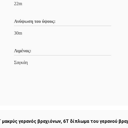
22m
Ανύψωση του ύψους:
30m
Λιμένας:
Σαγκάη
T μακρύς γερανός βραχιόνων
,
6T δίπλωμα του γερανού βρα