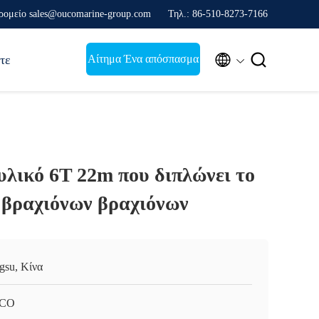
ρομείο sales@oucomarine-group.com
Τηλ.: 86-510-8273-7166


Αίτημα Ένα απόσπασμα
τε
λικό 6T 22m που διπλώνει το
 βραχιόνων βραχιόνων
ngsu, Κίνα
CO