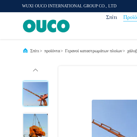
WUXI OUCO INTERNATIONAL GROUP CO., LTD
Σπίτι
Προϊό
Σπίτι
>
προϊόντα
>
Γερανοί καταστρωμάτων πλοίων
>
χάλυβ