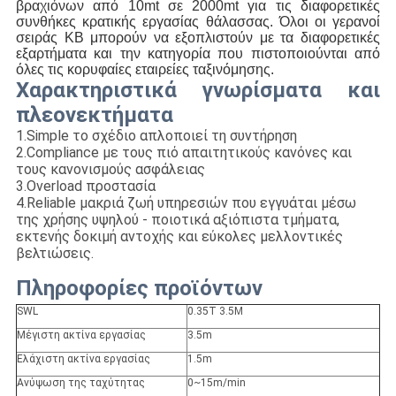
βραχιόνων από 10mt σε 2000mt για τις διαφορετικές 
συνθήκες κρατικής εργασίας θάλασσας. Όλοι οι γερανοί 
σειράς KB μπορούν να εξοπλιστούν με τα διαφορετικές 
εξαρτήματα και την κατηγορία που πιστοποιούνται από 
όλες τις κορυφαίες εταιρείες ταξινόμησης.
Χαρακτηριστικά γνωρίσματα και
πλεονεκτήματα
1.Simple το σχέδιο απλοποιεί τη συντήρηση
2.Compliance με τους πιό απαιτητικούς κανόνες και
τους κανονισμούς ασφάλειας
3.Overload προστασία
4.Reliable μακριά ζωή υπηρεσιών που εγγυάται μέσω
της χρήσης υψηλού - ποιοτικά αξιόπιστα τμήματα,
εκτενής δοκιμή αντοχής και εύκολες μελλοντικές
βελτιώσεις.
Πληροφορίες προϊόντων
SWL
0.35T 3.5M
Μέγιστη ακτίνα εργασίας
3.5m
Ελάχιστη ακτίνα εργασίας
1.5m
Ανύψωση της ταχύτητας
0~15m/min