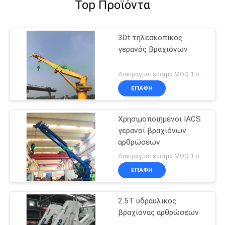
Top Προϊόντα
30t τηλεσκοπικός
γερανός βραχιόνων
Διαπραγματεύσιμα MOQ:1 σύνολο
ΕΠΑΦΉ
Χρησιμοποιημένοι IACS
γερανοί βραχιόνων
αρθρώσεων
Διαπραγματεύσιμα MOQ:1 σύνολο
ΕΠΑΦΉ
2.5T υδραυλικός
βραχίονας αρθρώσεων