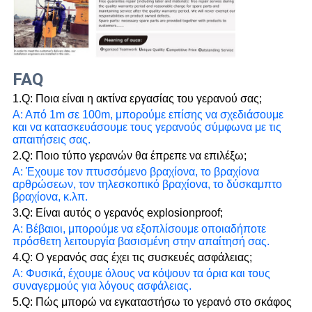
FAQ
1.Q: Ποια είναι η ακτίνα εργασίας του γερανού σας;
Α: Από 1m σε 100m, μπορούμε επίσης να σχεδιάσουμε
και να κατασκευάσουμε τους γερανούς σύμφωνα με τις
απαιτήσεις σας.
2.Q: Ποιο τύπο γερανών θα έπρεπε να επιλέξω;
Α: Έχουμε τον πτυσσόμενο βραχίονα, το βραχίονα
αρθρώσεων, τον τηλεσκοπικό βραχίονα, το δύσκαμπτο
βραχίονα, κ.λπ.
3.Q: Είναι αυτός ο γερανός explosionproof;
Α: Βέβαιοι, μπορούμε να εξοπλίσουμε οποιαδήποτε
πρόσθετη λειτουργία βασισμένη στην απαίτησή σας.
4.Q: Ο γερανός σας έχει τις συσκευές ασφάλειας;
Α: Φυσικά, έχουμε όλους να κόψουν τα όρια και τους
συναγερμούς για λόγους ασφάλειας.
5.Q: Πώς μπορώ να εγκαταστήσω το γερανό στο σκάφος