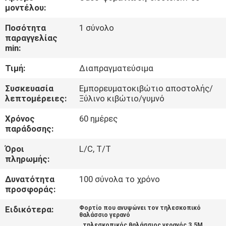
ΕΜΆΣ
μοντέλου:
Ποσότητα
1 σύνολο
ΕΠΙΣΚΈΨΕΙΣ
παραγγελίας
min:
ΣΤΟ
Τιμή:
Διαπραγματεύσιμα
ΕΡΓΟΣΤΆΣΙΟ
Συσκευασία
Εμπορευματοκιβώτιο αποστολής/
λεπτομέρειες:
Ξύλινο κιβώτιο/γυμνό
ΈΛΕΓΧΟΣ
Χρόνος
60 ημέρες
ΠΟΙΌΤΗΤΑΣ
παράδοσης:
Όροι
L/C, T/T
ΕΙΔΉΣΕΙΣ
πληρωμής:
Δυνατότητα
100 σύνολα το χρόνο
ΥΠΟΘΈΣΕΙΣ
προσφοράς:
Ειδικότερα:
Φορτίο που ανυψώνει τον τηλεσκοπικό
θαλάσσιο γερανό
CONTACT
,
,
τηλεσκοπικός θαλάσσιος γερανός 3.5M