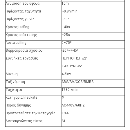
Ανύψωση του ύψους
10m
Γυρίζοντας ταχύτητα
~0.8r/min
Γυρίζοντας γωνία
360°
Χρόνος Luffing
~40s
Χρόνος επέκτασης
~25s
Γωνία Luffing
0~75º
Θερμοκρασία σχεδίου
-20º~+45º
Συνθήκες εργασίας
ΠΕΡΙΠΟΙΗΣΗ ≤2°
ΤΑΚΟΥΝΙ ≤5°
Δύναμη
4.5kw
Ταξινόμηση
ABS/BV/CCS/RMRS
Ταχύτητα
1780r/min
Κατηγορία Insukate
Φ
Πόρος δύναμης
AC440V/60HZ
Προστατεύστε την κατηγορία
IP44
Λειτουργώντας τύπος
S1