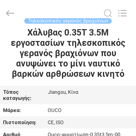
OUCO
INTERNATIONAL
GROUP
CO.,
LTD.
Τηλεσκοπικός γερανός βραχιόνων
All
Rights
Χάλυβας 0.35T 3.5M
ΣΠΊΤΙ
Reserved.
εργοστασίων τηλεσκοπικός
ΠΡΟΪΌΝΤΑ
γερανός βραχιόνων που
ανυψώνει το μίνι ναυτικό
ΒΊΝΤΕΟ
βαρκών αρθρώσεων κινητό
ΕΜΦΆΝΙΣΗ
Τόπος
Jiangsu, Κίνα
καταγωγής:
VR
Μάρκα:
OUCO
ΣΧΕΤΙΚΆ
Πιστοποίηση:
CE, ISO
ΜΕ
Αριθμό
Ouco-φυματίωση-0.35t3.5m-00