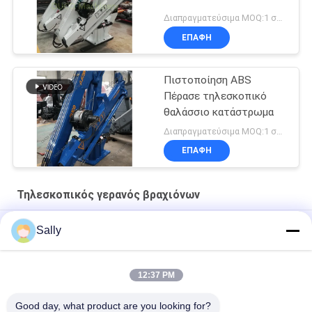
Διαπραγματεύσιμα MOQ:1 σύνολο
ΕΠΑΦΉ
Πιστοποίηση ABS
Πέρασε τηλεσκοπικό
θαλάσσιο κατάστρωμα
Διαπραγματεύσιμα MOQ:1 σύνολο
ΕΠΑΦΉ
Τηλεσκοπικός γερανός βραχιόνων
Γερανός ηλεκτρικού μηχανοστασίου 10 τόνων για πλοίο
Sally
Υδραυλικός Τηλεσκοπικός Γερανός Αποβάθρας 12T10M
12:37 PM
Θαλάσσιο υδραυλικό 3t 30m άσπρος τηλεσκοπικός γερανός
βραχιόνων
Good day, what product are you looking for?