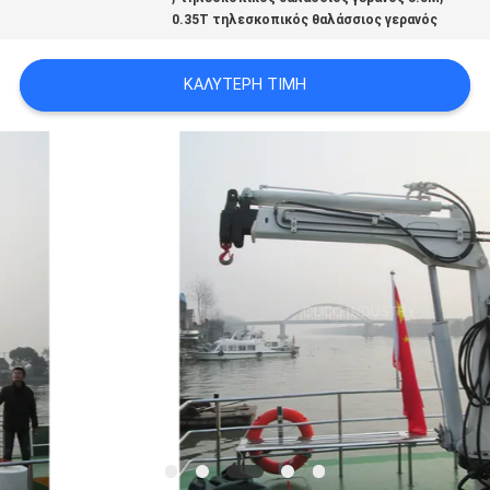
US
0.35T τηλεσκοπικός θαλάσσιος γερανός
ΚΑΛΎΤΕΡΗ ΤΙΜΉ
SITEMAP
ΠΟΛΙΤΙΚΉ
ΑΠΟΡΡΉΤΟΥ