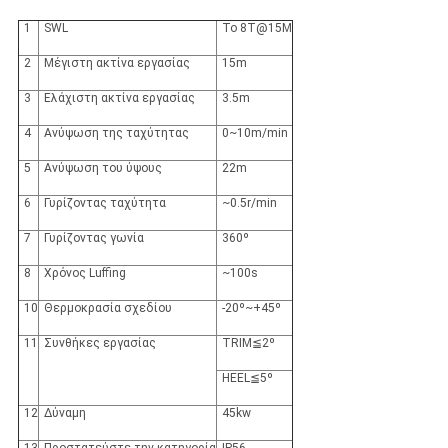
1
SWL
Το 8T@15M
2
Μέγιστη ακτίνα εργασίας
15m
3
Ελάχιστη ακτίνα εργασίας
3.5m
4
Ανύψωση της ταχύτητας
0~10m/min
5
Ανύψωση του ύψους
22m
6
Γυρίζοντας ταχύτητα
~0.5r/min
7
Γυρίζοντας γωνία
360º
8
Χρόνος Luffing
~100s
10
Θερμοκρασία σχεδίου
-20º~+45º
11
Συνθήκες εργασίας
TRIM≦2º
HEEL≦5º
12
Δύναμη
45kw