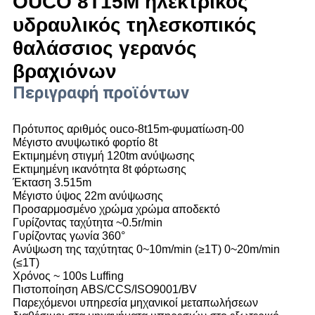
OUCO 8T15M ηλεκτρικός
υδραυλικός τηλεσκοπικός
θαλάσσιος γερανός
βραχιόνων
Περιγραφή προϊόντων
Πρότυπος αριθμός ouco-8t15m-φυματίωση-00
Μέγιστο ανυψωτικό φορτίο 8t
Εκτιμημένη στιγμή 120tm ανύψωσης
Εκτιμημένη ικανότητα 8t φόρτωσης
Έκταση 3.515m
Μέγιστο ύψος 22m ανύψωσης
Προσαρμοσμένο χρώμα χρώμα αποδεκτό
Γυρίζοντας ταχύτητα ~0.5r/min
Γυρίζοντας γωνία 360°
Ανύψωση της ταχύτητας 0~10m/min (≥1T) 0~20m/min
(≤1T)
Χρόνος ~ 100s Luffing
Πιστοποίηση ABS/CCS/ISO9001/BV
Παρεχόμενοι υπηρεσία μηχανικοί μεταπωλήσεων