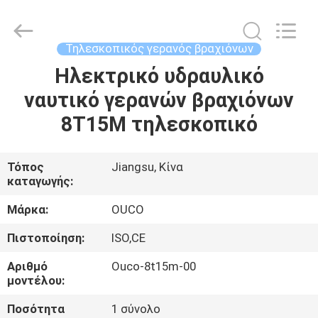
OUCO
INTERNATIONAL
GROUP
CO.,
LTD.
Τηλεσκοπικός γερανός βραχιόνων
All
Rights
Ηλεκτρικό υδραυλικό
ΣΠΊΤΙ
Reserved.
ναυτικό γερανών βραχιόνων
ΠΡΟΪΌΝΤΑ
8T15M τηλεσκοπικό
ΒΊΝΤΕΟ
Τόπος
Jiangsu, Κίνα
καταγωγής:
ΕΜΦΆΝΙΣΗ
Μάρκα:
OUCO
VR
Πιστοποίηση:
ISO,CE
Αριθμό
Ouco-8t15m-00
ΣΧΕΤΙΚΆ
μοντέλου:
ΜΕ
Ποσότητα
1 σύνολο