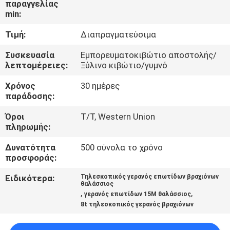
παραγγελίας
ΕΜΆΣ
min:
Τιμή:
Διαπραγματεύσιμα
ΕΠΙΣΚΈΨΕΙΣ
ΣΤΟ
Συσκευασία
Εμπορευματοκιβώτιο αποστολής/
λεπτομέρειες:
Ξύλινο κιβώτιο/γυμνό
ΕΡΓΟΣΤΆΣΙΟ
Χρόνος
30 ημέρες
παράδοσης:
ΈΛΕΓΧΟΣ
Όροι
T/T, Western Union
ΠΟΙΌΤΗΤΑΣ
πληρωμής:
Δυνατότητα
500 σύνολα το χρόνο
ΕΙΔΉΣΕΙΣ
προσφοράς:
Ειδικότερα:
Τηλεσκοπικός γερανός επωτίδων βραχιόνων
θαλάσσιος
ΥΠΟΘΈΣΕΙΣ
,
,
γερανός επωτίδων 15M θαλάσσιος
8t τηλεσκοπικός γερανός βραχιόνων
CONTACT