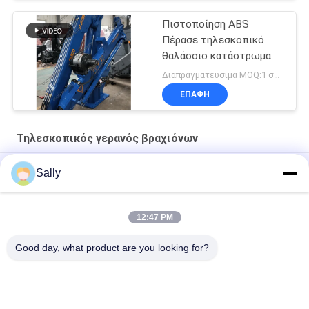
Πιστοποίηση ABS
Πέρασε τηλεσκοπικό
θαλάσσιο κατάστρωμα
Διαπραγματεύσιμα MOQ:1 σύνολο
ΕΠΑΦΉ
Τηλεσκοπικός γερανός βραχιόνων
Γερανός ηλεκτρικού μηχανοστασίου 10 τόνων για πλοίο
Sally
Υδραυλικός Τηλεσκοπικός Γερανός Αποβάθρας 12T10M
12:47 PM
Θαλάσσιο υδραυλικό 3t 30m άσπρος τηλεσκοπικός γερανός
βραχιόνων
Good day, what product are you looking for?
Λαϊκή κατηγορία
Όλα