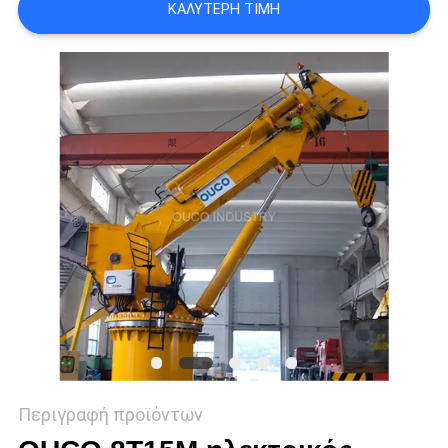
ΚΑΛΎΤΕΡΗ ΤΙΜΉ
US
SITEMAP
ΠΟΛΙΤΙΚΉ
ΑΠΟΡΡΉΤΟΥ
Περιγραφή προϊόντων