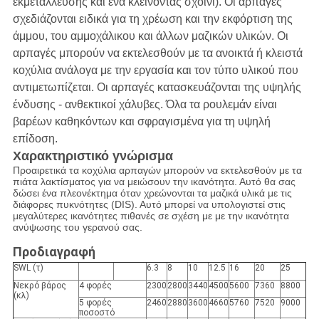
εκμετάλλευσης και ένα κλείνοντας σχοινί). Οι αρπαγές
σχεδιάζονται ειδικά για τη χρέωση και την εκφόρτιση της
άμμου, του αμμοχάλικου και άλλων μαζικών υλικών. Οι
αρπαγές μπορούν να εκτελεσθούν με τα ανοικτά ή κλειστά
κοχύλια ανάλογα με την εργασία και τον τύπο υλικού που
αντιμετωπίζεται. Οι αρπαγές κατασκευάζονται της υψηλής
ένδυσης - ανθεκτικοί χάλυβες. Όλα τα ρουλεμάν είναι
βαρέων καθηκόντων και σφραγισμένα για τη υψηλή
επίδοση.
Χαρακτηριστικό γνώρισμα
Προαιρετικά τα κοχύλια αρπαγών μπορούν να εκτελεσθούν με τα
πιάτα λακτίσματος για να μειώσουν την ικανότητα. Αυτό θα σας
δώσει ένα πλεονέκτημα όταν χρεώνονται τα μαζικά υλικά με τις
διάφορες πυκνότητες (DIS). Αυτό μπορεί να υπολογιστεί στις
μεγαλύτερες ικανότητες πιθανές σε σχέση με με την ικανότητα
ανύψωσης του γερανού σας.
Προδιαγραφή
SWL (τ)
6.3
8
10
12.5
16
20
25
Νεκρό βάρος
4 φορές
2300
2800
3440
4500
5600
7360
8800
(κλ)
5 φορές
2460
2880
3600
4660
5760
7520
9000
ποσοστό