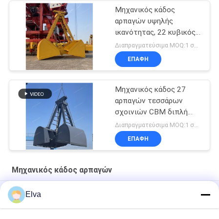
Μηχανικός κάδος
αρπαγών υψηλής
ικανότητας, 22 κυβικός
μετρητής τέσσερις
Διαπραγματεύσιμα MOQ:1 σύνολο
αρπαγή σχοινιών
ΕΠΑΦΉ
Μηχανικός κάδος 27
αρπαγών τεσσάρων
σχοινιών CBM διπλή
αρπαγή Clamshell νυχιών
Διαπραγματεύσιμα MOQ:1 σύνολο
ΕΠΑΦΉ
Μηχανικός κάδος αρπαγών
Εκβαθύνοντας υδραυλική αρπαγή Clamshell
Elva
6 CBM μηχανικός κάδος αρπαγών