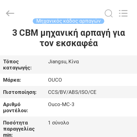
OUCO
INTERNATIONAL
GROUP
CO.,
LTD.
Μηχανικός κάδος αρπαγών
All
Rights
3 CBM μηχανική αρπαγή για
ΣΠΊΤΙ
Reserved.
τον εκσκαφέα
ΠΡΟΪΌΝΤΑ
Τόπος
Jiangsu, Κίνα
καταγωγής:
ΒΊΝΤΕΟ
Μάρκα:
OUCO
ΕΜΦΆΝΙΣΗ
Πιστοποίηση:
CCS/BV/ABS/ISO/CE
VR
Αριθμό
Ouco-MC-3
μοντέλου:
ΣΧΕΤΙΚΆ
Ποσότητα
1 σύνολο
παραγγελίας
ΜΕ
min: