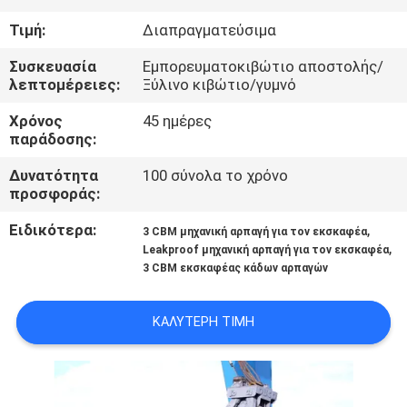
ΕΜΆΣ
Τιμή:
Διαπραγματεύσιμα
ΕΠΙΣΚΈΨΕΙΣ
Συσκευασία
Εμπορευματοκιβώτιο αποστολής/
λεπτομέρειες:
Ξύλινο κιβώτιο/γυμνό
ΣΤΟ
Χρόνος
45 ημέρες
ΕΡΓΟΣΤΆΣΙΟ
παράδοσης:
Δυνατότητα
100 σύνολα το χρόνο
ΈΛΕΓΧΟΣ
προσφοράς:
ΠΟΙΌΤΗΤΑΣ
Ειδικότερα:
,
3 CBM μηχανική αρπαγή για τον εκσκαφέα
,
Leakproof μηχανική αρπαγή για τον εκσκαφέα
3 CBM εκσκαφέας κάδων αρπαγών
ΕΙΔΉΣΕΙΣ
ΚΑΛΎΤΕΡΗ ΤΙΜΉ
ΥΠΟΘΈΣΕΙΣ
CONTACT