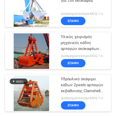
για τον εκσκαφέα
Διαπραγματεύσιμα MOQ:1 σύνολο
ΕΠΑΦΉ
Υλικός χειρισμός
μηχανικός κάδος
αρπαγών εκσκαφέων
Clamshell 2 σχοινιών
Διαπραγματεύσιμα MOQ:1 σύνολο
ΕΠΑΦΉ
Υδραυλικό σκάψιμο
κάδων 2peels αρπαγών
εκβάθυνσης Clamshell
μηχανικό
Διαπραγματεύσιμα MOQ:1 σύνολο
ΕΠΑΦΉ