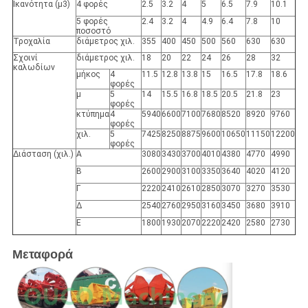
Ικανότητα (μ3)
4 φορές
2.5
3.2
4
5
6.5
7.9
10.1
5 φορές
2.4
3.2
4
4.9
6.4
7.8
10
ποσοστό
Τροχαλία
διάμετρος χιλ.
355
400
450
500
560
630
630
Σχοινί
διάμετρος χιλ.
18
20
22
24
26
28
32
καλωδίων
μήκος
4
11.5
12.8
13.8
15
16.5
17.8
18.6
φορές
μ
5
14
15.5
16.8
18.5
20.5
21.8
23
φορές
κτύπημα
4
5940
6600
7100
7680
8520
8920
9760
φορές
χιλ.
5
7425
8250
8875
9600
10650
11150
12200
φορές
Διάσταση (χιλ.)
Α
3080
3430
3700
4010
4380
4770
4990
Β
2600
2900
3100
3350
3640
4020
4120
Γ
2220
2410
2610
2850
3070
3270
3530
Δ
2540
2760
2950
3160
3450
3680
3910
Ε
1800
1930
2070
2220
2420
2580
2730
Μεταφορά