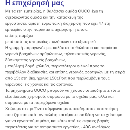
Η επιχείρησή μας
Με τα έτη εμπειρίας, η θαλάσσια ομάδα OUCO έχει τη
σχεδιάζοντας ομάδα και την κατασκευή της
εργοστάσιο, άριστη ευρωπαϊκή διαχείριση που έχει 47 έτη
εμπειρίας στην παράκτια επιχείρηση, η οποία
επίσης παρέχει
μετά από τις υπηρεσίες πωλήσεων στο εξωτερικό.
Η γραμμή παραγωγής
καλύπτει το θαλάσσιο και παράκτιο
μας
γερανό βραχιόνων αρθρώσεων, τηλεσκοπικός γερανός,
δύσκαμπτος γερανός
βραχιόνων,
μεταβλητή δομή χάλυβα, περισσότεροι φιλικοί προς το
περιβάλλον διαδικασίες και επίσης γερανός φορτηγών με τη σειρά
από 15t στη βιομηχανία 150t.Port που περιλαμβάνει τους
γερανούς, τις χοάνες και τις αρπαγές.
Τα μηχανήματα OUCO μπορούν να χτίσουν οποιοδήποτε τύπο
εξοπλισμού χειρισμού, σύμφωνα με το σχέδιό μας, αλλά και
σύμφωνα με τα παρεχόμενα σχέδια.
Χτίζουμε τα προϊόντα σύμφωνα με οποιαδήποτε πιστοποίηση
που ζητείται από τον πελάτη και είμαστε σε θέση να τα χτίσουμε
για να εργαστούμε μέσα, και κάτω από τις ακραίες βαριές
περιστάσεις για τα tempertures εργασίας - 40C αναλόγως.