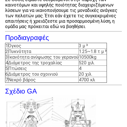
καινοτόμων και υψηλής ποιότητας διαχειριζόμενων
λύσεων για να ικανοποιήσουμε τις μοναδικές ανάγκες
των πελατών μας. Έτσι εάν έχετε τις συγκεκριμένες
απαιτήσεις ή χρειάζεστε μια προσαρμοσμένη λύση, η
ομάδα μας πρόκειται εδώ να βοηθήσει.
Προδιαγραφές
1
Όγκος
3 μ ³
2
Πυκνότητα
1.25~1.8 τ μ ³
3
Ικανότητα ανύψωσης του γερανού
10500kg
4
Διάμετρος της τροχαλίας
520 χιλ.
5
Πτώσεις
4
6
Διάμετρος του σχοινιού
20 χιλ.
7
Νεκρό βάρος
4700 κλ
Σχέδιο GA