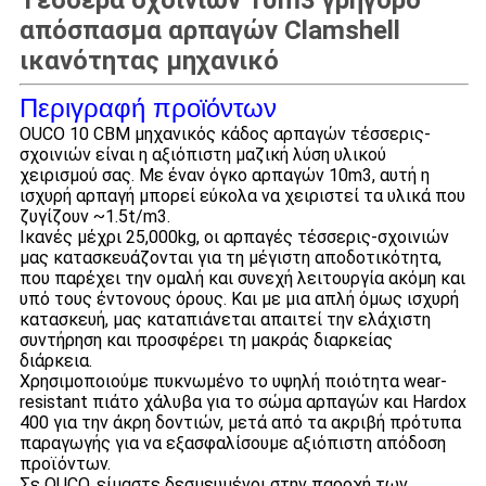
Τέσσερα σχοινιών 10m3 γρήγορο
απόσπασμα αρπαγών Clamshell
ικανότητας μηχανικό
Περιγραφή προϊόντων
OUCO 10 CBM μηχανικός κάδος αρπαγών τέσσερις-
σχοινιών είναι η αξιόπιστη μαζική λύση υλικού
χειρισμού σας. Με έναν όγκο αρπαγών 10m3, αυτή η
ισχυρή αρπαγή μπορεί εύκολα να χειριστεί τα υλικά που
ζυγίζουν ~1.5t/m3.
Ικανές μέχρι 25,000kg, οι αρπαγές τέσσερις-σχοινιών
μας κατασκευάζονται για τη μέγιστη αποδοτικότητα,
που παρέχει την ομαλή και συνεχή λειτουργία ακόμη και
υπό τους έντονους όρους. Και με μια απλή όμως ισχυρή
κατασκευή, μας καταπιάνεται απαιτεί την ελάχιστη
συντήρηση και προσφέρει τη μακράς διαρκείας
διάρκεια.
Χρησιμοποιούμε πυκνωμένο το υψηλή ποιότητα wear-
resistant πιάτο χάλυβα για το σώμα αρπαγών και Hardox
400 για την άκρη δοντιών, μετά από τα ακριβή πρότυπα
παραγωγής για να εξασφαλίσουμε αξιόπιστη απόδοση
προϊόντων.
Σε OUCO, είμαστε δεσμευμένοι στην παροχή των