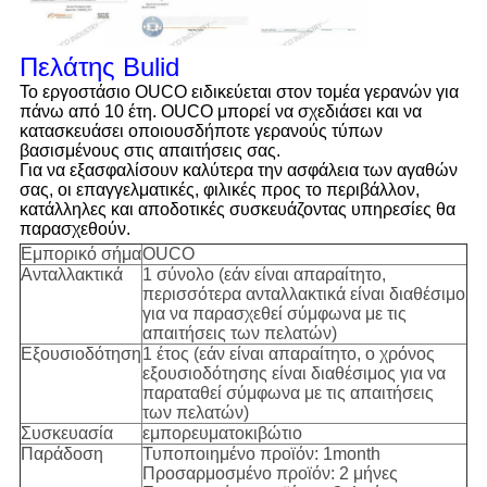
Πελάτης Bulid
Το εργοστάσιο OUCO ειδικεύεται στον τομέα γερανών για
πάνω από 10 έτη. OUCO μπορεί να σχεδιάσει και να
κατασκευάσει οποιουσδήποτε γερανούς τύπων
βασισμένους στις απαιτήσεις σας.
Για να εξασφαλίσουν καλύτερα την ασφάλεια των αγαθών
σας, οι επαγγελματικές, φιλικές προς το περιβάλλον,
κατάλληλες και αποδοτικές συσκευάζοντας υπηρεσίες θα
παρασχεθούν.
Εμπορικό σήμα
OUCO
Ανταλλακτικά
1 σύνολο (εάν είναι απαραίτητο,
περισσότερα ανταλλακτικά είναι διαθέσιμο
για να παρασχεθεί σύμφωνα με τις
απαιτήσεις των πελατών)
Εξουσιοδότηση
1 έτος (εάν είναι απαραίτητο, ο χρόνος
εξουσιοδότησης είναι διαθέσιμος για να
παραταθεί σύμφωνα με τις απαιτήσεις
των πελατών)
Συσκευασία
εμπορευματοκιβώτιο
Παράδοση
Τυποποιημένο προϊόν: 1month
Προσαρμοσμένο προϊόν: 2 μήνες