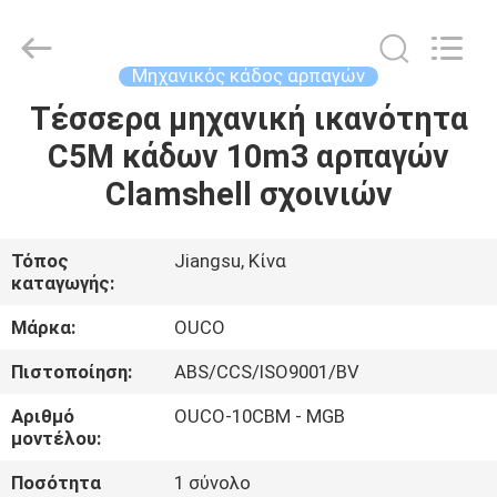
OUCO
INTERNATIONAL
GROUP
CO.,
LTD.
Μηχανικός κάδος αρπαγών
All
Rights
Τέσσερα μηχανική ικανότητα
ΣΠΊΤΙ
Reserved.
C5M κάδων 10m3 αρπαγών
ΠΡΟΪΌΝΤΑ
Clamshell σχοινιών
ΒΊΝΤΕΟ
Τόπος
Jiangsu, Κίνα
καταγωγής:
ΕΜΦΆΝΙΣΗ
Μάρκα:
OUCO
VR
Πιστοποίηση:
ABS/CCS/ISO9001/BV
Αριθμό
OUCO-10CBM - MGB
ΣΧΕΤΙΚΆ
μοντέλου:
ΜΕ
Ποσότητα
1 σύνολο