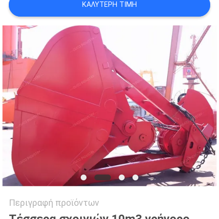
ΚΑΛΎΤΕΡΗ ΤΙΜΉ
US
SITEMAP
ΠΟΛΙΤΙΚΉ
ΑΠΟΡΡΉΤΟΥ
Περιγραφή προϊόντων