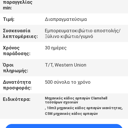
παραγγελίας
ΕΜΆΣ
min:
Τιμή:
Διαπραγματεύσιμα
ΕΠΙΣΚΈΨΕΙΣ
ΣΤΟ
Συσκευασία
Εμπορευματοκιβώτιο αποστολής/
λεπτομέρειες:
Ξύλινο κιβώτιο/γυμνό
ΕΡΓΟΣΤΆΣΙΟ
Χρόνος
30 ημέρες
παράδοσης:
ΈΛΕΓΧΟΣ
Όροι
T/T, Western Union
ΠΟΙΌΤΗΤΑΣ
πληρωμής:
Δυνατότητα
500 σύνολα το χρόνο
ΕΙΔΉΣΕΙΣ
προσφοράς:
Ειδικότερα:
Μηχανικός κάδος αρπαγών Clamshell
τεσσάρων σχοινιών
ΥΠΟΘΈΣΕΙΣ
,
,
10m3 μηχανικός κάδος αρπαγών ικανότητας
C5M μηχανικός κάδος αρπαγών
CONTACT