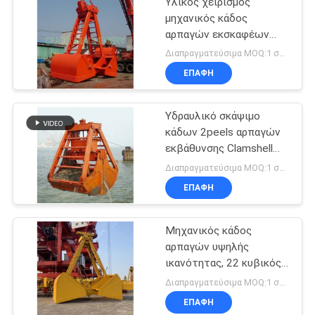
Υλικός χειρισμός
μηχανικός κάδος
αρπαγών εκσκαφέων
Clamshell 2 σχοινιών
Διαπραγματεύσιμα MOQ:1 σύνολο
ΕΠΑΦΉ
Υδραυλικό σκάψιμο
κάδων 2peels αρπαγών
εκβάθυνσης Clamshell
μηχανικό
Διαπραγματεύσιμα MOQ:1 σύνολο
ΕΠΑΦΉ
Μηχανικός κάδος
αρπαγών υψηλής
ικανότητας, 22 κυβικός
μετρητής τέσσερις
Διαπραγματεύσιμα MOQ:1 σύνολο
αρπαγή σχοινιών
ΕΠΑΦΉ