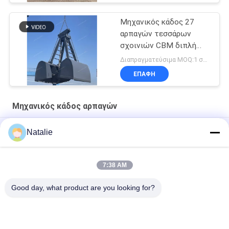
Μηχανικός κάδος 27
αρπαγών τεσσάρων
σχοινιών CBM διπλή
αρπαγή Clamshell νυχιών
Διαπραγματεύσιμα MOQ:1 σύνολο
ΕΠΑΦΉ
Μηχανικός κάδος αρπαγών
Εκβαθύνοντας υδραυλική αρπαγή Clamshell
Natalie
6 CBM μηχανικός κάδος αρπαγών
7:38 AM
3 κυβικοί μετρητές του μηχανικού κάδου αρπαγών διπλός-
νυχιών αρπαγής άμμου
Good day, what product are you looking for?
Λαϊκή κατηγορία
Όλα