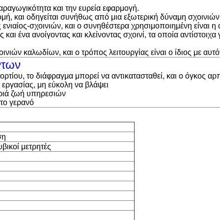
αραγωγικότητα και την ευρεία εφαρμογή.
 δομή, και οδηγείται συνήθως από μια εξωτερική δύναμη σχοινιώ
 ενιαίος-σχοινιών, και ο συνηθέστερα χρησιμοποιημένη είναι η
ς και ένα ανοίγοντας και κλείνοντας σχοινί, τα οποία αντίστοι
ινιών καλωδίων, και ο τρόπος λειτουργίας είναι ο ίδιος με αυτ
ντων
 φορτίου, το διάφραγμα μπορεί να αντικατασταθεί, και ο όγκος 
εργασίας, μη εύκολη να βλάψει
κριά ζωή υπηρεσιών
 το γερανό
ση
υβικοί μετρητές