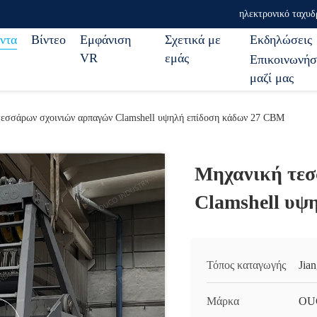
ηλεκτρονικό ταχυδ
ντα
Βίντεο
Εμφάνιση
Σχετικά με
Εκδηλώσεις
VR
εμάς
Επικοινωνήσ
μαζί μας
τεσσάρων σχοινιών αρπαγών Clamshell υψηλή επίδοση κάδων 27 CBM
Μηχανική τεσ
Clamshell υψ
Τόπος καταγωγής
Jia
Μάρκα
OU