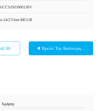
/CCS/ISO9001/BV
o-24/27cbm-MCGB
αζί Μας
Βρείτε Την Καλύτερη Τιμή
Χρήση: