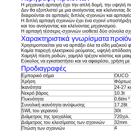
Η μηχανική αρπαγή έχει την απλή δομή, την υψηλή π
Δεν θα εξοπλιστεί με μια ανοίγοντας και κλείνοντας
διαιρούνται σε αρπαγές διπλός-σχοινιών και αρπαγές
Η διπλή αρπαγή σχοινιών έχει ένα σχοινί υποστήριξη
και του ανοίγοντας και κλείνοντας μηχανισμού.
Η αρπαγή τέσσερις-σχοινιών υιοθετεί δύο σύνολα σχο
Χαρακτηριστικά γνωρίσματα
προϊό
Χρησιμοποιείται για να αρπάξει όλα τα είδη μαζικού
Καμία παροχή ηλεκτρικού ρεύματος, υψηλή απόδοση 
Χαμηλή πίεση ροδών, χαμηλό τρέχον κόστος και μα
Εύκολος να εγκαταστήσει και να αφαιρέσει, χρήση με
Προδιαγραφές
Εμπορικό σήμα
OUCO
Χρήση
Φόρτω
Ικανότητα
24-27 κ
Νεκρό βάρος
10.3t
Πυκνότητα
0.6t/m ³
Συνολική ικανότητα ανύψωσης
17.28t
SWL του γερανού
30t
Διάμετρος της τροχαλίας
720
χιλ.
Διάμετρος του κλεισίματος των σχοινιών
32mm
4
Πτώση των σχοινιών