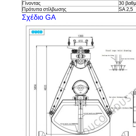
Γίνοντας
30 βαθ
Πρότυπα στίλβωσης
SA 2,5
Σχέδιο GA