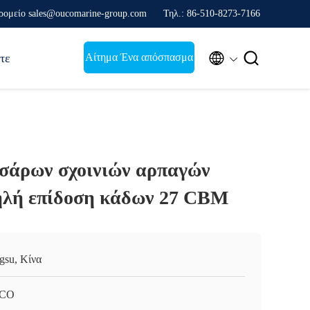
ρομείο sales@oucomarine-group.com
Τηλ.: 86-510-8273-7166


Αίτημα Ένα απόσπασμα
τε
σάρων σχοινιών αρπαγών
ηλή επίδοση κάδων 27 CBM
ngsu, Κίνα
CO