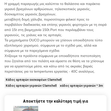
Η γραμμή παραγωγής
καλύπτει το θαλάσσιο και παράκτιο
μας
γερανό βραχιόνων αρθρώσεων, τηλεσκοπικός γερανός,
δύσκαμπτος γερανός
βραχιόνων,
μεταβλητή δομή χάλυβα, περισσότεροι φιλικοί προς το
περιβάλλον διαδικασίες και επίσης γερανός φορτηγών με τη σειρά
από 15t στη βιομηχανία 150t.Port που περιλαμβάνει τους
γερανούς, τις χοάνες και τις αρπαγές.
Τα μηχανήματα OUCO μπορούν να χτίσουν οποιοδήποτε τύπο
εξοπλισμού χειρισμού, σύμφωνα με το σχέδιό μας, αλλά και
σύμφωνα με τα παρεχόμενα σχέδια.
Χτίζουμε τα προϊόντα σύμφωνα με οποιαδήποτε πιστοποίηση
που ζητείται από τον πελάτη και είμαστε σε θέση να τα χτίσουμε
για να εργαστούμε μέσα, και κάτω από τις ακραίες βαριές
περιστάσεις για τα tempertures εργασίας - 40C αναλόγως.
Κάδος αρπαγών εκσκαφέων Clamshell
Κάδος αρπαγών γερανών Clamshell
κάδος αρπαγών γερανών ³ 3m
Αποκτήστε την καλύτερη τιμή για