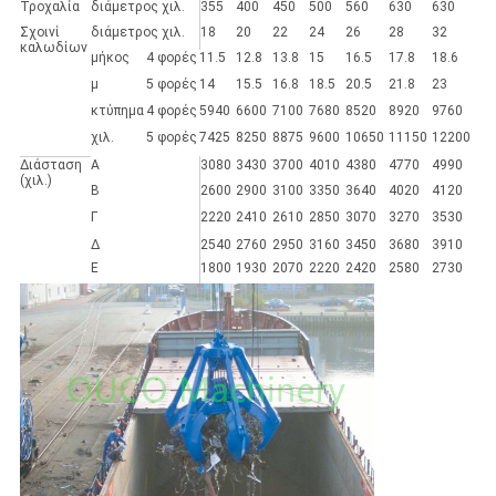
Τροχαλία
διάμετρος χιλ.
355
400
450
500
560
630
630
Σχοινί
διάμετρος χιλ.
18
20
22
24
26
28
32
καλωδίων
μήκος
4 φορές
11.5
12.8
13.8
15
16.5
17.8
18.6
μ
5 φορές
14
15.5
16.8
18.5
20.5
21.8
23
κτύπημα
4 φορές
5940
6600
7100
7680
8520
8920
9760
χιλ.
5 φορές
7425
8250
8875
9600
10650
11150
12200
Διάσταση
Α
3080
3430
3700
4010
4380
4770
4990
(χιλ.)
Β
2600
2900
3100
3350
3640
4020
4120
Γ
2220
2410
2610
2850
3070
3270
3530
Δ
2540
2760
2950
3160
3450
3680
3910
Ε
1800
1930
2070
2220
2420
2580
2730