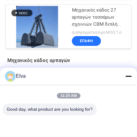
Μηχανικός κάδος 27
αρπαγών τεσσάρων
σχοινιών CBM διπλή
αρπαγή Clamshell νυχιών
Διαπραγματεύσιμα MOQ:1 σύνολο
ΕΠΑΦΉ
Μηχανικός κάδος αρπαγών
Εκβαθύνοντας υδραυλική αρπαγή Clamshell
Elva
6 CBM μηχανικός κάδος αρπαγών
11:25 AM
3 κυβικοί μετρητές του μηχανικού κάδου αρπαγών διπλός-
νυχιών αρπαγής άμμου
Good day, what product are you looking for?
Λαϊκή κατηγορία
Όλα