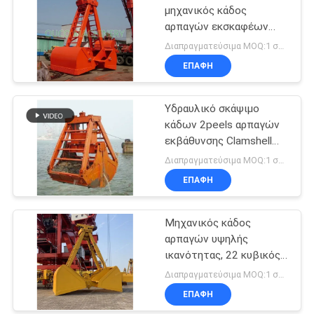
μηχανικός κάδος
αρπαγών εκσκαφέων
Clamshell 2 σχοινιών
Διαπραγματεύσιμα MOQ:1 σύνολο
ΕΠΑΦΉ
Υδραυλικό σκάψιμο
κάδων 2peels αρπαγών
εκβάθυνσης Clamshell
μηχανικό
Διαπραγματεύσιμα MOQ:1 σύνολο
ΕΠΑΦΉ
Μηχανικός κάδος
αρπαγών υψηλής
ικανότητας, 22 κυβικός
μετρητής τέσσερις
Διαπραγματεύσιμα MOQ:1 σύνολο
αρπαγή σχοινιών
ΕΠΑΦΉ