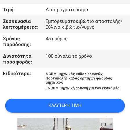
ΕΜΆΣ
Τιμή:
Διαπραγματεύσιμα
ΕΠΙΣΚΈΨΕΙΣ
Συσκευασία
Εμπορευματοκιβώτιο αποστολής/
λεπτομέρειες:
Ξύλινο κιβώτιο/γυμνό
ΣΤΟ
Χρόνος
45 ημέρες
ΕΡΓΟΣΤΆΣΙΟ
παράδοσης:
Δυνατότητα
100 σύνολα το χρόνο
ΈΛΕΓΧΟΣ
προσφοράς:
ΠΟΙΌΤΗΤΑΣ
Ειδικότερα:
,
6 CBM μηχανικός κάδος αρπαγών
Πορτοκαλής κάδος αρπαγών φλούδας
μηχανικός
,
ΕΙΔΉΣΕΙΣ
6 CBM μηχανική αρπαγή για τον εκσκαφέα
ΚΑΛΎΤΕΡΗ ΤΙΜΉ
ΥΠΟΘΈΣΕΙΣ
CONTACT