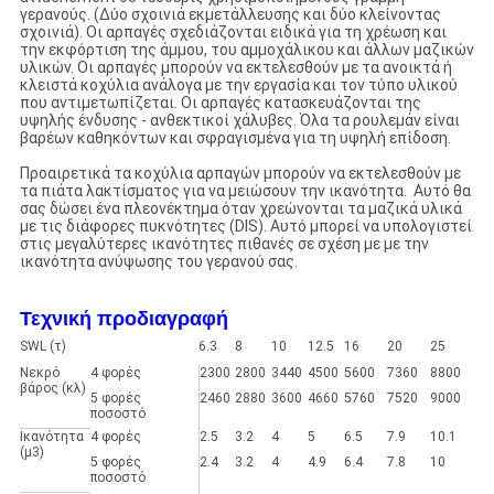
γερανούς. (Δύο σχοινιά εκμετάλλευσης και δύο κλείνοντας
σχοινιά). Οι αρπαγές σχεδιάζονται ειδικά για τη χρέωση και
την εκφόρτιση της άμμου, του αμμοχάλικου και άλλων μαζικών
υλικών. Οι αρπαγές μπορούν να εκτελεσθούν με τα ανοικτά ή
κλειστά κοχύλια ανάλογα με την εργασία και τον τύπο υλικού
που αντιμετωπίζεται. Οι αρπαγές κατασκευάζονται της
υψηλής ένδυσης - ανθεκτικοί χάλυβες. Όλα τα ρουλεμάν είναι
βαρέων καθηκόντων και σφραγισμένα για τη υψηλή επίδοση.
Προαιρετικά τα κοχύλια αρπαγών μπορούν να εκτελεσθούν με
τα πιάτα λακτίσματος για να μειώσουν την ικανότητα. Αυτό θα
σας δώσει ένα πλεονέκτημα όταν χρεώνονται τα μαζικά υλικά
με τις διάφορες πυκνότητες (DIS). Αυτό μπορεί να υπολογιστεί
στις μεγαλύτερες ικανότητες πιθανές σε σχέση με με την
ικανότητα ανύψωσης του γερανού σας.
Τεχνική προδιαγραφή
SWL (τ)
6.3
8
10
12.5
16
20
25
Νεκρό
4 φορές
2300
2800
3440
4500
5600
7360
8800
βάρος (κλ)
5 φορές
2460
2880
3600
4660
5760
7520
9000
ποσοστό
Ικανότητα
4 φορές
2.5
3.2
4
5
6.5
7.9
10.1
(μ3)
5 φορές
2.4
3.2
4
4.9
6.4
7.8
10
ποσοστό