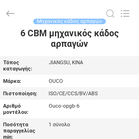
OUCO
INTERNATIONAL
GROUP
CO.,
LTD.
Μηχανικός κάδος αρπαγών
All
Rights
6 CBM μηχανικός κάδος
ΣΠΊΤΙ
Reserved.
αρπαγών
ΠΡΟΪΌΝΤΑ
Τόπος
JIANGSU, ΚΙΝΑ
καταγωγής:
ΒΊΝΤΕΟ
Μάρκα:
OUCO
ΕΜΦΆΝΙΣΗ
Πιστοποίηση:
ISO/CE/CCS/BV/ABS
VR
Αριθμό
Ouco-opgb-6
μοντέλου:
ΣΧΕΤΙΚΆ
Ποσότητα
1 σύνολο
παραγγελίας
ΜΕ
min: