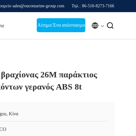
ρομείο sales@oucomarine-group.com
Τηλ.: 86-510-8273-7166


Αίτημα Ένα απόσπασμα
τε
 βραχίονας 26M παράκτιος
όντων γερανός ABS 8t
ngsu, Κίνα
CO