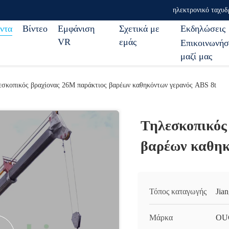
ηλεκτρονικό ταχυδ
ντα
Βίντεο
Εμφάνιση
Σχετικά με
Εκδηλώσεις
VR
εμάς
Επικοινωνήσ
μαζί μας
εσκοπικός βραχίονας 26M παράκτιος βαρέων καθηκόντων γερανός ABS 8t
Τηλεσκοπικός
βαρέων καθηκ
Τόπος καταγωγής
Jia
Μάρκα
OU