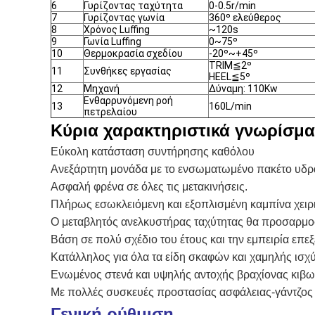
6
Γυρίζοντας ταχύτητα
0-0.5r/min
7
Γυρίζοντας γωνία
360º ελεύθερος
8
Χρόνος Luffing
~120s
9
Γωνία Luffing
0~75º
10
Θερμοκρασία σχεδίου
-20º~+45º
TRIM≦2º
11
Συνθήκες εργασίας
HEEL≦5º
12
Μηχανή
Δύναμη: 110Kw
Ενθαρρυνόμενη ροή
13
160L/min
πετρελαίου
Κύρια χαρακτηριστικά γνωρίσμα
Εύκολη κατάσταση συντήρησης καθόλου
Ανεξάρτητη μονάδα με το ενσωματωμένο πακέτο υδρ
Ασφαλή φρένα σε όλες τις μετακινήσεις.
Πλήρως εσωκλειόμενη και εξοπλισμένη καμπίνα χειρι
Ο μεταβλητός ανελκυστήρας ταχύτητας θα προσαρμοστ
Βάση σε πολύ σχέδιο του έτους και την εμπειρία επ
Κατάλληλος για όλα τα είδη σκαφών και χαμηλής ισ
Ενωμένος στενά και υψηλής αντοχής βραχίονας κιβω
Με πολλές συσκευές προστασίας ασφάλειας-γάντζος 
Γενική ρύθμιση