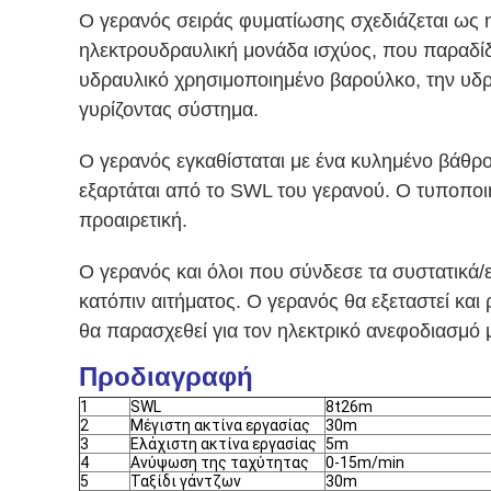
Ο γερανός σειράς φυματίωσης σχεδιάζεται ως
ηλεκτρουδραυλική μονάδα ισχύος, που παραδίδ
υδραυλικό χρησιμοποιημένο βαρούλκο, την υδρα
γυρίζοντας σύστημα.
Ο γερανός εγκαθίσταται με ένα κυλημένο βάθρ
εξαρτάται από το SWL του γερανού. Ο τυποποι
προαιρετική.
Ο γερανός και όλοι που σύνδεσε τα συστατικά/
κατόπιν αιτήματος. Ο γερανός θα εξεταστεί κ
θα παρασχεθεί για τον ηλεκτρικό ανεφοδιασμ
Προδιαγραφή
1
SWL
8t26m
2
Μέγιστη ακτίνα εργασίας
30m
3
Ελάχιστη ακτίνα εργασίας
5m
4
Ανύψωση της ταχύτητας
0-15m/min
5
Ταξίδι γάντζων
30m