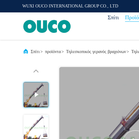
WUXI OUCO INTERNATIONAL GROUP CO., LTD
Σπίτι
Προϊό
Σπίτι
>
προϊόντα
>
Τηλεσκοπικός γερανός βραχιόνων
>
Τηλ