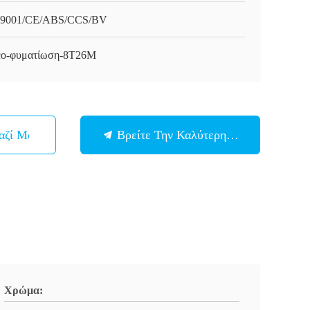
9001/CE/ABS/CCS/BV
o-φυματίωση-8T26M
αζί Μας
Βρείτε Την Καλύτερη Τιμή
Χρώμα: