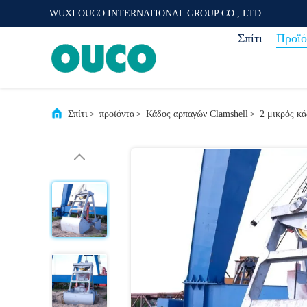
WUXI OUCO INTERNATIONAL GROUP CO., LTD
Σπίτι
Προϊό
Σπίτι
>
προϊόντα
>
Κάδος αρπαγών Clamshell
>
2 μικρός κά