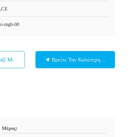
,CE
o-mgb-00
αζί Μας
Βρείτε Την Καλύτερη Τιμή
Μέρος: