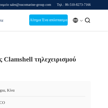
ρομείο sales@oucomarine-group.com
Τηλ.: 86-510-8273-7166


Αίτημα Ένα απόσπασμα
τε
ς Clamshell τηλεχειρισμού
ngsu, Κίνα
CO