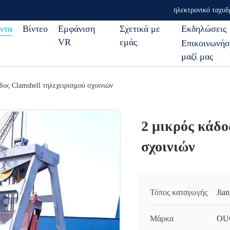
ηλεκτρονικό ταχυδ
ντα
Βίντεο
Εμφάνιση
Σχετικά με
Εκδηλώσεις
VR
εμάς
Επικοινωνήσ
μαζί μας
δος Clamshell τηλεχειρισμού σχοινιών
2 μικρός κάδο
σχοινιών
Τόπος καταγωγής
Jia
Μάρκα
OU