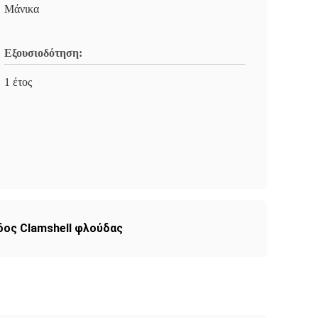
Μάνικα
Εξουσιοδότηση:
1 έτος
δος Clamshell φλούδας