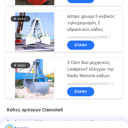
άσπρο χρώμα 5 κυβικός
τηλεχειρισμός 2
υδραυλικός κάδος
Clamshell φλούδας
Διαπραγματεύσιμα MOQ:1
ΕΠΑΦΉ
3 Cbm δύο μηχανικός
Leakproof ελέγχου της
Radio Remote κάδων
αρπαγών Clamshell
Διαπραγματεύσιμα MOQ:1 σύνολο
σχοινιών
ΕΠΑΦΉ
Κάδος αρπαγών Clamshell
Εφοδιασμός με ξύλα της μηχανικής αρπαγής 2 σχοινί
Clamshell εκβάθυνσης