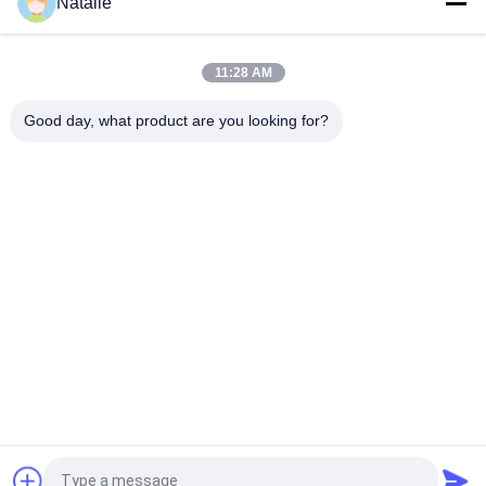
Natalie
Κάδος 100m αρπαγών Clamshell φλούδας δύο ραδιο
ασύρματος τηλεχειρισμός υδραυλικός
11:28 AM
Υψηλή αποδοτικότητα δύο πόδια ξύλινο υδραυλικό Clamshell
Good day, what product are you looking for?
Λαϊκή κατηγορία
Όλα
Κάδος Αρπαγών 
Μηχανικός Κάδος 
Γερανών
Αρπαγών
Κάδος Αρπαγών 
Υδραυλικός Κάδος 
Clamshell
Αρπαγών
Ασύρματη Αρπαγή 
Θαλάσσιοι Γερανοί
Τηλεχειρισμού
Παράκτιος Γερανός 
Γερανοί 
Βάθρων
Καταστρωμάτων 
Πλοίων