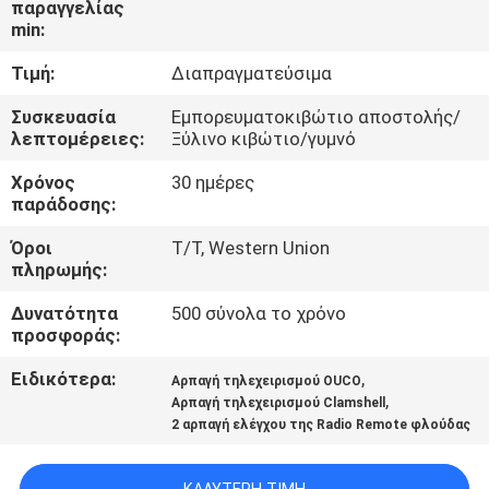
παραγγελίας
ΕΜΆΣ
min:
Τιμή:
Διαπραγματεύσιμα
ΕΠΙΣΚΈΨΕΙΣ
ΣΤΟ
Συσκευασία
Εμπορευματοκιβώτιο αποστολής/
λεπτομέρειες:
Ξύλινο κιβώτιο/γυμνό
ΕΡΓΟΣΤΆΣΙΟ
Χρόνος
30 ημέρες
παράδοσης:
ΈΛΕΓΧΟΣ
Όροι
T/T, Western Union
ΠΟΙΌΤΗΤΑΣ
πληρωμής:
Δυνατότητα
500 σύνολα το χρόνο
ΕΙΔΉΣΕΙΣ
προσφοράς:
Ειδικότερα:
,
Αρπαγή τηλεχειρισμού OUCO
ΥΠΟΘΈΣΕΙΣ
,
Αρπαγή τηλεχειρισμού Clamshell
2 αρπαγή ελέγχου της Radio Remote φλούδας
CONTACT