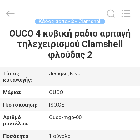
OUCO
INTERNATIONAL
GROUP
CO.,
LTD.
Κάδος αρπαγών Clamshell
All
Rights
OUCO 4 κυβική ραδιο αρπαγή
ΣΠΊΤΙ
Reserved.
τηλεχειρισμού Clamshell
ΠΡΟΪΌΝΤΑ
φλούδας 2
ΒΊΝΤΕΟ
Τόπος
Jiangsu, Κίνα
καταγωγής:
ΕΜΦΆΝΙΣΗ
Μάρκα:
OUCO
VR
Πιστοποίηση:
ISO,CE
Αριθμό
Ouco-mgb-00
ΣΧΕΤΙΚΆ
μοντέλου:
ΜΕ
Ποσότητα
1 σύνολο