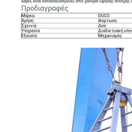
λαβές είναι κατασκευασμένες από χάλυβα υψηλής αντοχής 
Προδιαγραφές
Μάρκα
OUCO
Χρήση
Φόρτωση
Σχοινιά
Δύο
Υπηρεσία
Διαδικτυακή υπο
Εξουσία
Μηχανισμός