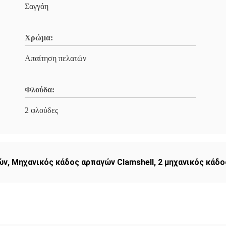
Σαγγάη
Χρώμα:
Απαίτηση πελατών
Φλούδα:
2 φλούδες
ών
,
Μηχανικός κάδος αρπαγών Clamshell
,
2 μηχανικός κάδ