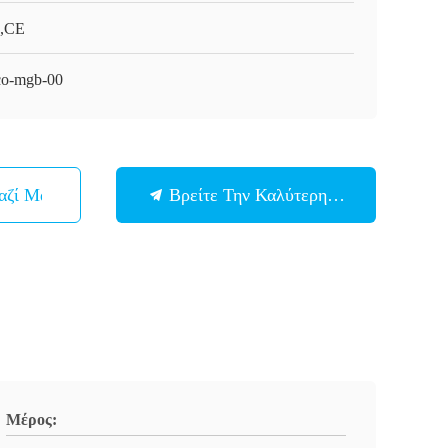
,CE
o-mgb-00
αζί Μας
Βρείτε Την Καλύτερη Τιμή
Μέρος: