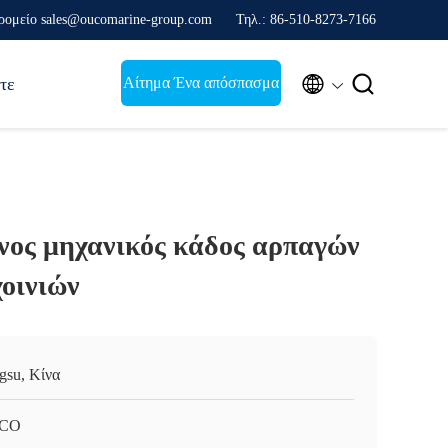
ρομείο sales@oucomarine-group.com
Τηλ.: 86-510-8273-7166


Αίτημα Ένα απόσπασμα
τε
ος μηχανικός κάδος αρπαγών
χοινιών
ngsu, Κίνα
CO