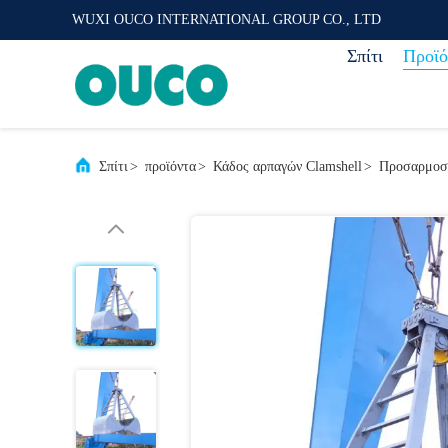
WUXI OUCO INTERNATIONAL GROUP CO., LTD
Σπίτι
Προϊό
Σπίτι
>
προϊόντα
>
Κάδος αρπαγών Clamshell
>
Προσαρμοσμ