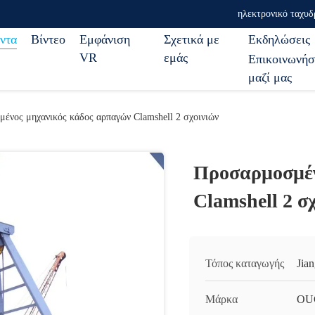
ηλεκτρονικό ταχυδ
ντα
Βίντεο
Εμφάνιση
Σχετικά με
Εκδηλώσεις
VR
εμάς
Επικοινωνήσ
μαζί μας
ένος μηχανικός κάδος αρπαγών Clamshell 2 σχοινιών
Προσαρμοσμέν
Clamshell 2 σ
Τόπος καταγωγής
Jia
Μάρκα
OU