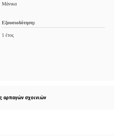
Μάνικα
Εξουσιοδότηση:
1 έτος
ος αρπαγών σχοινιών