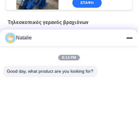
ΕΠΑΦΉ
Τηλεσκοπικός γερανός βραχιόνων
Γερανός ηλεκτρικού μηχανοστασίου 10 τόνων για πλοίο
Natalie
Υδραυλικός Τηλεσκοπικός Γερανός Αποβάθρας 12T10M
8:14 PM
Θαλάσσιο υδραυλικό 3t 30m άσπρος τηλεσκοπικός γερανός
βραχιόνων
Good day, what product are you looking for?
Λαϊκή κατηγορία
Όλα
Κάδος Αρπαγών 
Μηχανικός Κάδος 
Γερανών
Αρπαγών
Κάδος Αρπαγών 
Υδραυλικός Κάδος 
Clamshell
Αρπαγών
Ασύρματη Αρπαγή 