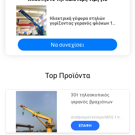
Ηλεκτρική γέφυρα στηλών
γυρίζοντας γερανός φλόκων 1
τόνου
Να συνεχίσει
Top Προϊόντα
30t τηλεσκοπικός
γερανός βραχιόνων
Διαπραγματεύσιμα MOQ:1 σύνολο
ΕΠΑΦΉ