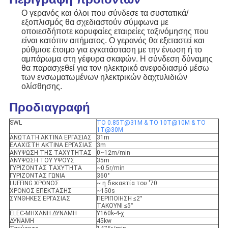
Ο γερανός και όλοι που σύνδεσε τα συστατικά/
εξοπλισμός θα σχεδιαστούν σύμφωνα με
οποιεσδήποτε κορυφαίες εταιρείες ταξινόμησης που
είναι κατόπιν αιτήματος. Ο γερανός θα εξεταστεί και
ρύθμισε έτοιμο για εγκατάσταση με την ένωση ή το
αμπάρωμα στη γέφυρα σκαφών. Η σύνδεση δύναμης
θα παρασχεθεί για τον ηλεκτρικό ανεφοδιασμό μέσω
των ενσωματωμένων ηλεκτρικών δαχτυλιδιών
ολίσθησης.
Προδιαγραφή
SWL
ΤΟ 0.85T@31M & ΤΟ 10T@10M & ΤΟ
1T@30M
ΑΝΩΤΑΤΗ ΑΚΤΙΝΑ ΕΡΓΑΣΙΑΣ
31m
ΕΛΑΧΙΣΤΗ ΑΚΤΙΝΑ ΕΡΓΑΣΙΑΣ
3m
ΑΝΥΨΩΣΗ ΤΗΣ ΤΑΧΥΤΗΤΑΣ
0~12m/min
ΑΝΥΨΩΣΗ ΤΟΥ ΥΨΟΥΣ
35m
ΓΥΡΙΖΟΝΤΑΣ ΤΑΧΥΤΗΤΑ
~0.5r/min
ΓΥΡΙΖΟΝΤΑΣ ΓΩΝΙΑ
360°
LUFFING ΧΡΟΝΟΣ
~ η δεκαετία του '70
ΧΡΟΝΟΣ ΕΠΕΚΤΑΣΗΣ
~150s
ΣΥΝΘΗΚΕΣ ΕΡΓΑΣΙΑΣ
ΠΕΡΙΠΟΙΗΣΗ ≤2°
ΤΑΚΟΥΝΙ ≤5°
ELEC-ΜΗΧΑΝΗ ΔΥΝΑΜΗ
Y160k-4-χ
ΔΥΝΑΜΗ
45kw