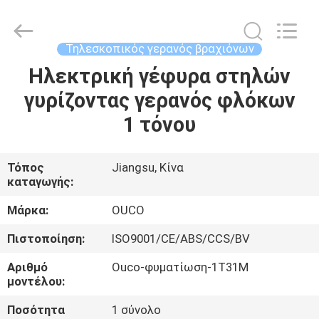
OUCO
INTERNATIONAL
GROUP
CO.,
LTD.
Τηλεσκοπικός γερανός βραχιόνων
All
Rights
Ηλεκτρική γέφυρα στηλών
ΣΠΊΤΙ
Reserved.
γυρίζοντας γερανός φλόκων
ΠΡΟΪΌΝΤΑ
1 τόνου
ΒΊΝΤΕΟ
Τόπος
Jiangsu, Κίνα
καταγωγής:
ΕΜΦΆΝΙΣΗ
Μάρκα:
OUCO
VR
Πιστοποίηση:
ISO9001/CE/ABS/CCS/BV
Αριθμό
Ouco-φυματίωση-1T31M
ΣΧΕΤΙΚΆ
μοντέλου:
ΜΕ
Ποσότητα
1 σύνολο