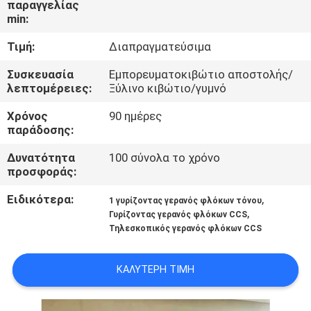
παραγγελίας
ΕΜΆΣ
min:
Τιμή:
Διαπραγματεύσιμα
ΕΠΙΣΚΈΨΕΙΣ
ΣΤΟ
Συσκευασία
Εμπορευματοκιβώτιο αποστολής/
λεπτομέρειες:
Ξύλινο κιβώτιο/γυμνό
ΕΡΓΟΣΤΆΣΙΟ
Χρόνος
90 ημέρες
παράδοσης:
ΈΛΕΓΧΟΣ
Δυνατότητα
100 σύνολα το χρόνο
ΠΟΙΌΤΗΤΑΣ
προσφοράς:
Ειδικότερα:
,
1 γυρίζοντας γερανός φλόκων τόνου
ΕΙΔΉΣΕΙΣ
,
Γυρίζοντας γερανός φλόκων CCS
Τηλεσκοπικός γερανός φλόκων CCS
ΥΠΟΘΈΣΕΙΣ
ΚΑΛΎΤΕΡΗ ΤΙΜΉ
CONTACT