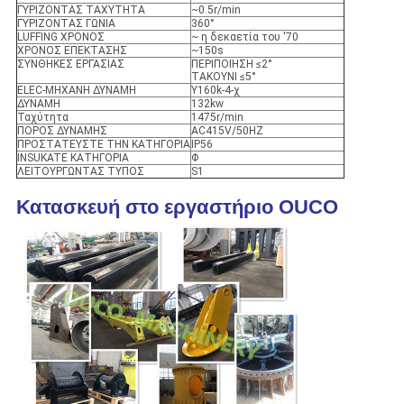
ΓΥΡΙΖΟΝΤΑΣ ΤΑΧΥΤΗΤΑ
~0.5r/min
ΓΥΡΙΖΟΝΤΑΣ ΓΩΝΙΑ
360°
LUFFING ΧΡΟΝΟΣ
~ η δεκαετία του '70
ΧΡΟΝΟΣ ΕΠΕΚΤΑΣΗΣ
~150s
ΣΥΝΘΗΚΕΣ ΕΡΓΑΣΙΑΣ
ΠΕΡΙΠΟΙΗΣΗ ≤2°
ΤΑΚΟΥΝΙ ≤5°
ELEC-ΜΗΧΑΝΗ ΔΥΝΑΜΗ
Y160k-4-χ
ΔΥΝΑΜΗ
132kw
Ταχύτητα
1475r/min
ΠΟΡΟΣ ΔΥΝΑΜΗΣ
AC415V/50HZ
ΠΡΟΣΤΑΤΕΥΣΤΕ ΤΗΝ ΚΑΤΗΓΟΡΙΑ
IP56
INSUKATE ΚΑΤΗΓΟΡΙΑ
Φ
ΛΕΙΤΟΥΡΓΩΝΤΑΣ ΤΥΠΟΣ
S1
Κατασκευή στο εργαστήριο OUCO