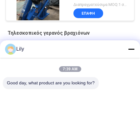
Διαπραγματεύσιμα MOQ:1 σύνολο
ΕΠΑΦΉ
Τηλεσκοπικός γερανός βραχιόνων
Γερανός ηλεκτρικού μηχανοστασίου 10 τόνων για πλοίο
Lily
Υδραυλικός Τηλεσκοπικός Γερανός Αποβάθρας 12T10M
7:39 AM
Θαλάσσιο υδραυλικό 3t 30m άσπρος τηλεσκοπικός γερανός
βραχιόνων
Good day, what product are you looking for?
Λαϊκή κατηγορία
Όλα
Κάδος Αρπαγών 
Μηχανικός Κάδος 
Γερανών
Αρπαγών
Κάδος Αρπαγών 
Υδραυλικός Κάδος 
Clamshell
Αρπαγών