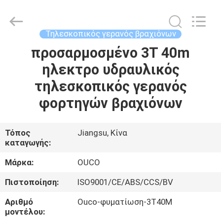
OUCO
INTERNATIONAL
GROUP
CO.,
LTD.
Τηλεσκοπικός γερανός βραχιόνων
All
Rights
προσαρμοσμένο 3T 40m
ΣΠΊΤΙ
Reserved.
ηλεκτρο υδραυλικός
ΠΡΟΪΌΝΤΑ
τηλεσκοπικός γερανός
φορτηγών βραχιόνων
ΒΊΝΤΕΟ
Τόπος
Jiangsu, Κίνα
καταγωγής:
ΕΜΦΆΝΙΣΗ
VR
Μάρκα:
OUCO
Πιστοποίηση:
ISO9001/CE/ABS/CCS/BV
ΣΧΕΤΙΚΆ
Αριθμό
Ouco-φυματίωση-3T40M
ΜΕ
μοντέλου: