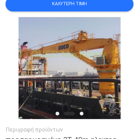
ΚΑΛΎΤΕΡΗ ΤΙΜΉ
US
SITEMAP
ΠΟΛΙΤΙΚΉ
ΑΠΟΡΡΉΤΟΥ
Περιγραφή προϊόντων