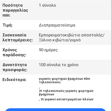
ΕΜΆΣ
Ποσότητα
1 σύνολο
παραγγελίας
min:
ΕΠΙΣΚΈΨΕΙΣ
Τιμή:
Διαπραγματεύσιμα
ΣΤΟ
ΕΡΓΟΣΤΆΣΙΟ
Συσκευασία
Εμπορευματοκιβώτιο αποστολής/
λεπτομέρειες:
Ξύλινο κιβώτιο/γυμνό
Χρόνος
90 ημέρες
ΈΛΕΓΧΟΣ
παράδοσης:
ΠΟΙΌΤΗΤΑΣ
Δυνατότητα
100 σύνολα το χρόνο
προσφοράς:
ΕΙΔΉΣΕΙΣ
Ειδικότερα:
γερανός φορτηγών βραχιόνων 40m
τηλεσκοπικός
,
ΥΠΟΘΈΣΕΙΣ
3t τηλεσκοπικός γερανός φορτηγών
βραχιόνων
,
3t γερανοί καταστρωμάτων πλοίων
CONTACT