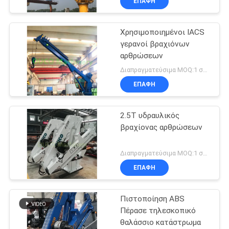
ΕΠΑΦΉ
Χρησιμοποιημένοι IACS
γερανοί βραχιόνων
αρθρώσεων
Διαπραγματεύσιμα MOQ:1 σύνολο
ΕΠΑΦΉ
2.5T υδραυλικός
βραχίονας αρθρώσεων
Διαπραγματεύσιμα MOQ:1 σύνολο
ΕΠΑΦΉ
Πιστοποίηση ABS
Πέρασε τηλεσκοπικό
θαλάσσιο κατάστρωμα